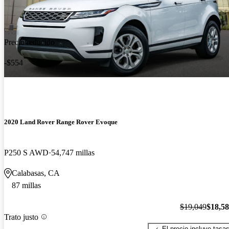
Precio reducido
-$554
2020 Land Rover Range Rover Evoque
P250 S AWD
54,747 millas
Calabasas, CA
87 millas
$19,049
$18,5
Trato justo
El precio incluye tasa