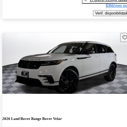
$366/mes es
Verif. disponibilidad
Gu
2026 Land Rover Range Rover Velar