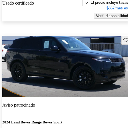
El precio incluye tasa
Usado certificado
$867/mes es
Verif. disponibilidad
Gu
Aviso patrocinado
2024 Land Rover Range Rover Sport