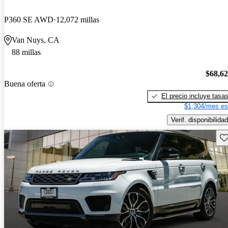
P360 SE AWD
12,072 millas
Van Nuys, CA
88 millas
$68,6
Buena oferta
El precio incluye tasa
$1,304/mes es
Verif. disponibilidad
Gu