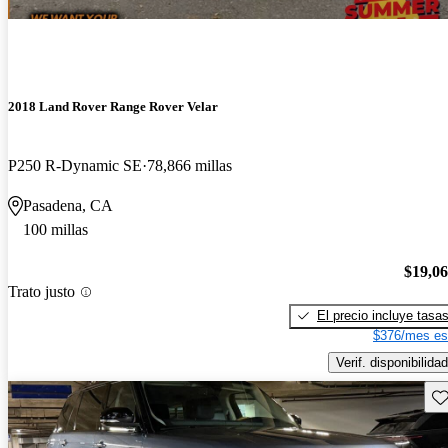
2018 Land Rover Range Rover Velar
P250 R-Dynamic SE
78,866 millas
Pasadena, CA
100 millas
$19,0
Trato justo
El precio incluye tasa
$376/mes es
Verif. disponibilidad
Gu