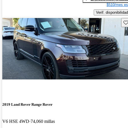
$510/mes es
Verif. disponibilidad
Gu
2019 Land Rover Range Rover
V6 HSE 4WD
74,060 millas