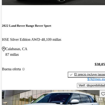
2022 Land Rover Range Rover Sport
HSE Silver Edition AWD
48,109 millas
Calabasas, CA
87 millas
$38,0
Buena oferta
El precio incluye tasa
$742/mes es
Verif. disponibilidad
Gu