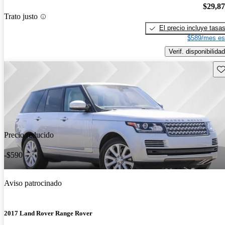
$29,8
Trato justo
El precio incluye tasa
$589/mes es
Verif. disponibilidad
Gu
Precio reducido
-$590
Aviso patrocinado
2017 Land Rover Range Rover