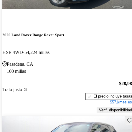
2020 Land Rover Range Rover Sport
HSE 4WD
54,224 millas
Pasadena, CA
100 millas
$28,9
Trato justo
El precio incluye tasa
$571/mes es
Verif. disponibilidad
Gu