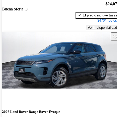
$24,0
Buena oferta
El precio incluye tasa
$470/mes es
Verif. disponibilidad
Gu
2026 Land Rover Range Rover Evoque