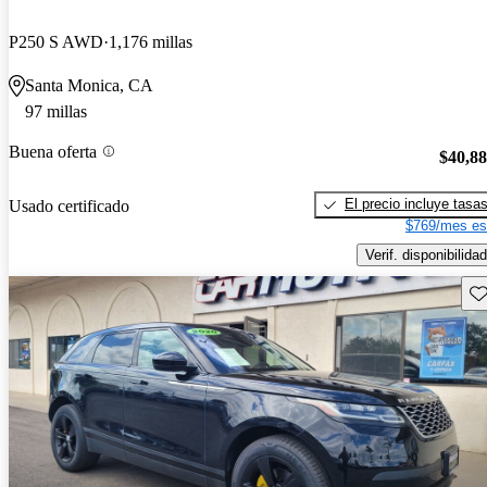
P250 S AWD
1,176 millas
Santa Monica, CA
97 millas
Buena oferta
$40,8
El precio incluye tasa
Usado certificado
$769/mes es
Verif. disponibilidad
Gu