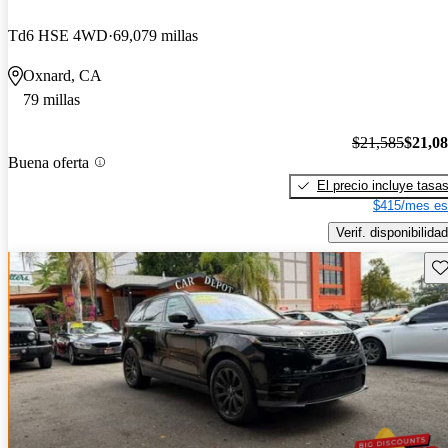
Td6 HSE 4WD
69,079 millas
Oxnard, CA
79 millas
$21,585
$21,0
Buena oferta
El precio incluye tasa
$415/mes es
Verif. disponibilidad
Gu