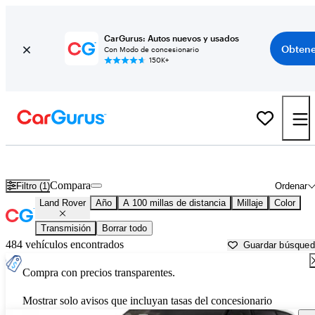
CarGurus: Autos nuevos y usados
Obtene
Con Modo de concesionario
150K+
Autos Land Rover usados en venta cerca de
Bakersfield, CA
Compara
Filtro (1)
Ordenar
Land Rover
Año
A 100 millas de distancia
Millaje
Color
Transmisión
Borrar todo
484 vehículos encontrados
Guardar búsque
Compra con precios transparentes.
Mostrar solo avisos que incluyan tasas del concesionario