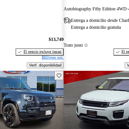
Autobiography Fifty Edition 4WD
Entrega a domicilio desde Char
Entrega a domicilio gratuita
$13,749
Trato justo
El precio incluye tasas
El p
$82/mes est.
Verif. disponibilidad
V
Guarda este Aviso