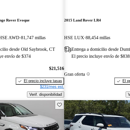
nge Rover Evoque
2015 Land Rover LR4
 HSE AWD
81,747 millas
HSE LUX
88,454 millas
cilio desde Old Saybrook, CT
Entrega a domicilio desde Dumf
uye envío de $374
El precio incluye envío de $838
$21,516
Gran oferta
El precio incluye tasas
El p
$231/mes est.
Verif. disponibilidad
V
Guarda este Aviso