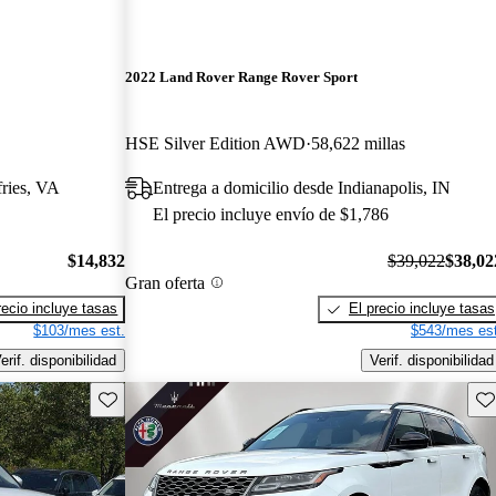
2022 Land Rover Range Rover Sport
HSE Silver Edition AWD
58,622 millas
ries, VA
Entrega a domicilio desde Indianapolis, IN
El precio incluye envío de $1,786
$14,832
$39,022
$38,02
Gran oferta
recio incluye tasas
El precio incluye tasas
$103/mes est.
$543/mes est
erif. disponibilidad
Verif. disponibilidad
Guarda este Aviso
Gu