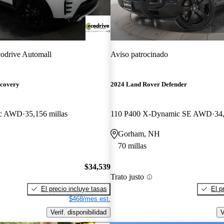
odrive Automall
Aviso patrocinado
scovery
2024 Land Rover Defender
ic AWD
35,156 millas
110 P400 X-Dynamic SE AWD
34
Gorham, NH
70 millas
$34,539
Trato justo
El precio incluye tasas
El p
$468/mes est.
Verif. disponibilidad
V