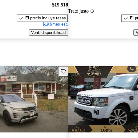
$19,518
Trato justo
El precio incluye tasas
El p
$193/mes est.
Verif. disponibilidad
V
Guarda este Aviso