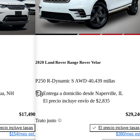
2020 Land Rover Range Rover Velar
P250 R-Dynamic S AWD
40,439 millas
hua, NH
Entrega a domicilio desde Naperville, IL
El precio incluye envío de $2,835
$17,490
$29,24
Trato justo
recio incluye tasas
El precio incluye tasas
$154/mes est.
$380/mes est