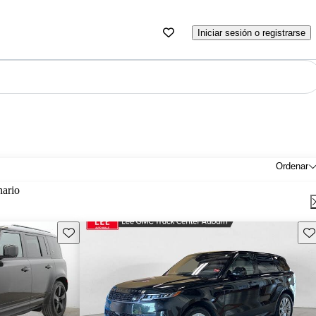
Iniciar sesión o registrarse
Ordenar
nario
Guarda este Aviso
Gu