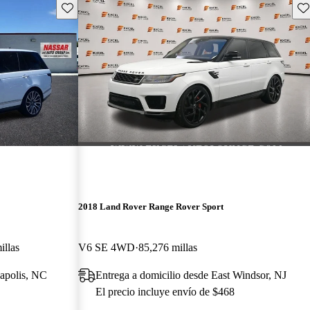
Guarda este Aviso
Gu
2018 Land Rover Range Rover Sport
illas
V6 SE 4WD
85,276 millas
napolis, NC
Entrega a domicilio desde East Windsor, NJ
El precio incluye envío de $468