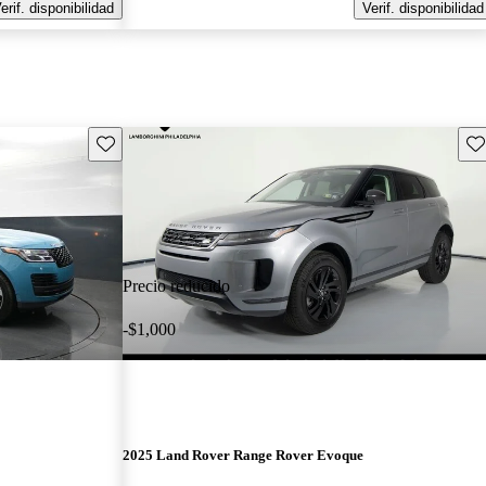
erif. disponibilidad
Verif. disponibilidad
Guarda este Aviso
Gu
Precio reducido
-$1,000
2025 Land Rover Range Rover Evoque