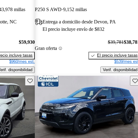
43,978 millas
P250 S AWD
9,152 millas
lotte, NC
Entrega a domicilio desde Devon, PA
El precio incluye envío de $832
$59,930
$39,781
$38,78
Gran oferta
recio incluye tasas
El precio incluye tasas
$960/mes est.
$539/mes est
erif. disponibilidad
Verif. disponibilidad
Guarda este Aviso
Gu