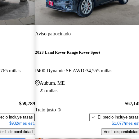
Aviso patrocinado
2023 Land Rover Range Rover Sport
,765 millas
P400 Dynamic SE AWD
34,555 millas
Auburn, ME
25 millas
$59,789
$67,14
Trato justo
recio incluye tasas
El precio incluye tasas
$932/mes est.
$1,077/mes est
erif. disponibilidad
Verif. disponibilidad