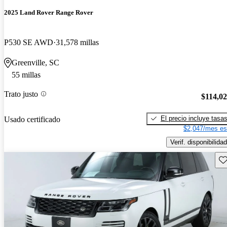
2025 Land Rover Range Rover
P530 SE AWD
31,578 millas
Greenville, SC
55 millas
Trato justo
$114,0
El precio incluye tasa
Usado certificado
$2,047/mes es
Verif. disponibilidad
Gu