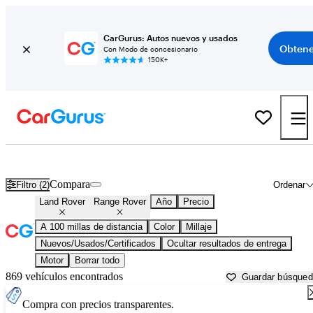
CarGurus: Autos nuevos y usados
Obtene
Con Modo de concesionario
150K+
Land Rover Range Rover usados en venta cerca de
Asheville, NC
Compara
Filtro (2)
Ordenar
Land Rover
Range Rover
Año
Precio
A 100 millas de distancia
Color
Millaje
Nuevos/Usados/Certificados
Ocultar resultados de entrega
Motor
Borrar todo
869 vehículos encontrados
Guardar búsque
Compra con precios transparentes.