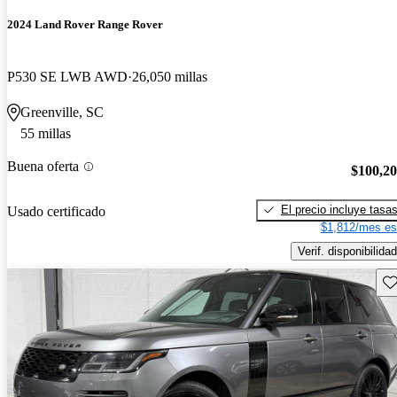
2024 Land Rover Range Rover
P530 SE LWB AWD
26,050 millas
Greenville, SC
55 millas
Buena oferta
$100,2
El precio incluye tasa
Usado certificado
$1,812/mes es
Verif. disponibilidad
Gu