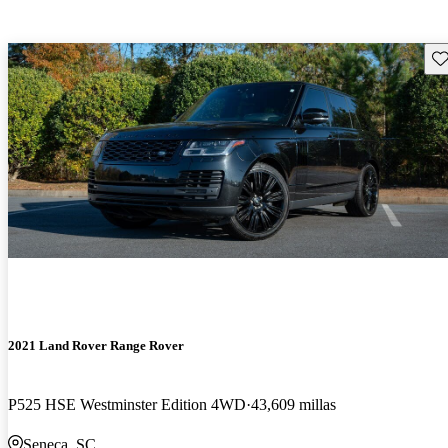
Gu
2021 Land Rover Range Rover
P525 HSE Westminster Edition 4WD
43,609 millas
Seneca, SC