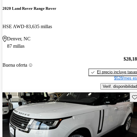
2020 Land Rover Range Rover
HSE AWD
83,635 millas
Denver, NC
87 millas
$28,1
Buena oferta
El precio incluye tasa
$528/mes es
Verif. disponibilidad
Gu