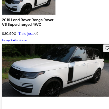
2019 Land Rover Range Rover
V8 Supercharged 4WD
$30,900
Trato justo
Incluye tarifas de conc.
Gu