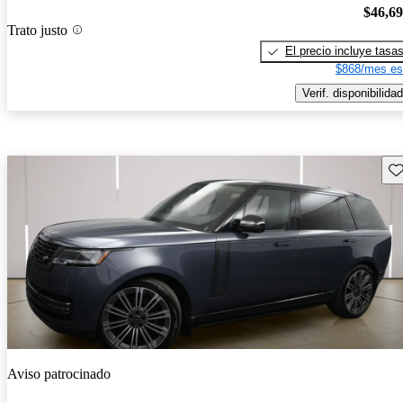
$46,6
Trato justo
El precio incluye tasa
$868/mes es
Verif. disponibilidad
Gu
Aviso patrocinado