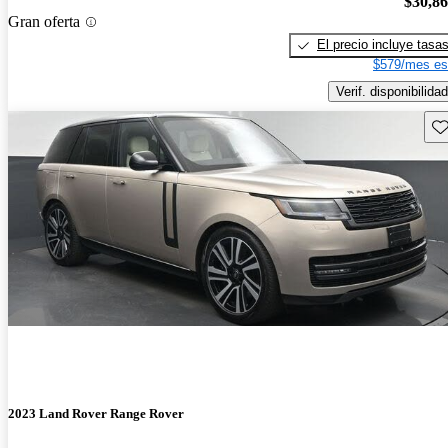
$30,8
Gran oferta
El precio incluye tasa
$579/mes es
Verif. disponibilidad
Gu
2023 Land Rover Range Rover