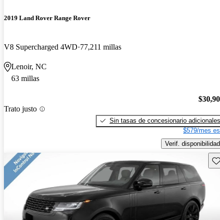
2019 Land Rover Range Rover
V8 Supercharged 4WD
77,211 millas
Lenoir, NC
63 millas
$30,9
Trato justo
Sin tasas de concesionario adicionale
$579/mes es
Verif. disponibilidad
Gu