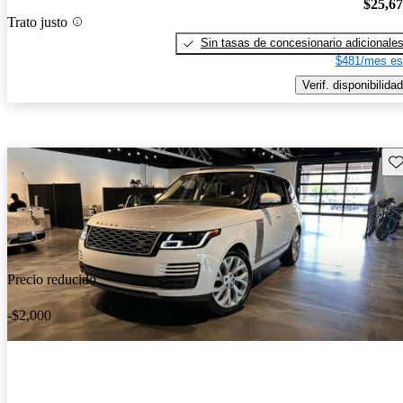
$25,6
Trato justo
Sin tasas de concesionario adicionale
$481/mes es
Verif. disponibilidad
Gu
Precio reducido
-$2,000