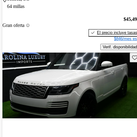
64 millas
$45,4
Gran oferta
El precio incluye tasa
$846/mes es
Verif. disponibilidad
Gu