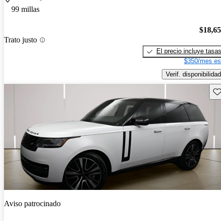
99 millas
$18,6
Trato justo
El precio incluye tasa
$350/mes es
Verif. disponibilidad
Gu
Aviso patrocinado