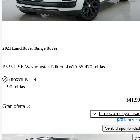
2021 Land Rover Range Rover
P525 HSE Westminster Edition 4WD
55,470 millas
Knoxville, TN
90 millas
$41,9
Gran oferta
El precio incluye tasa
$781/mes es
Verif. disponibilidad
Gu