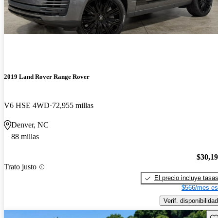
2019 Land Rover Range Rover
V6 HSE 4WD
72,955 millas
Denver, NC
88 millas
$30,1
Trato justo
El precio incluye tasa
$566/mes es
Verif. disponibilidad
Gu