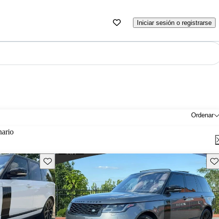
Iniciar sesión o registrarse
Ordenar
nario
Guarda este Aviso
Gu