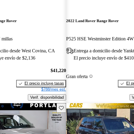
nge Rover
2022 Land Rover Range Rover
 millas
P525 HSE Westminster Edition 4
icilio desde West Covina, CA
Entrega a domicilio desde Yank
uye envío de $2,136
El precio incluye envío de $410
$41,220
Gran oferta
El precio incluye tasas
El p
$788/mes est.
Verif. disponibilidad
V
Guarda este Aviso