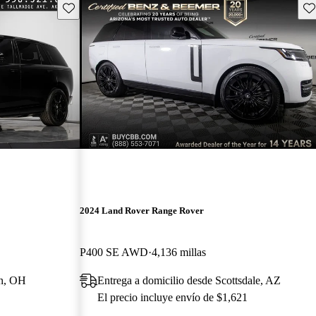
Guarda este Aviso
Gu
2024 Land Rover Range Rover
P400 SE AWD
4,136 millas
on, OH
Entrega a domicilio desde Scottsdale, AZ
El precio incluye envío de $1,621