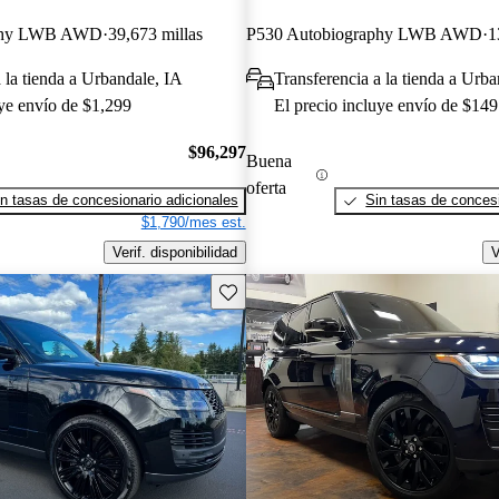
aphy LWB AWD
39,673 millas
P530 Autobiography LWB AWD
1
 la tienda a Urbandale, IA
Transferencia a la tienda a Urba
uye envío de $1,299
El precio incluye envío de $149
$96,297
Buena
oferta
n tasas de concesionario adicionales
Sin tasas de concesi
$1,790/mes est.
Verif. disponibilidad
V
Guarda este Aviso