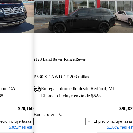
2023 Land Rover Range Rover
P530 SE AWD
17,203 millas
ajon, CA
Entrega a domicilio desde Redford, MI
38
El precio incluye envío de $528
$20,160
$90,83
Buena oferta
recio incluye tasas
El precio incluye tasas
$385/mes est.
$1,689/mes est