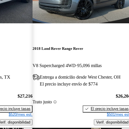
2018 Land Rover Range Rover
V8 Supercharged 4WD
95,096 millas
ss, TX
Entrega a domicilio desde West Chester, OH
El precio incluye envío de $774
$27,216
$26,20
Trato justo
recio incluye tasas
El precio incluye tasas
$520/mes est.
$501/mes est
erif. disponibilidad
Verif. disponibilidad