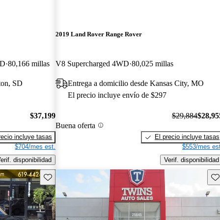
2019 Land Rover Range Rover
WD
80,166 millas
V8 Supercharged 4WD
80,025 millas
ton, SD
Entrega a domicilio desde Kansas City, MO
El precio incluye envío de $297
$37,199
$29,884
$28,95
Buena oferta
recio incluye tasas
El precio incluye tasas
$704/mes est.
$553/mes est
erif. disponibilidad
Verif. disponibilidad
Guarda este Aviso
Gu