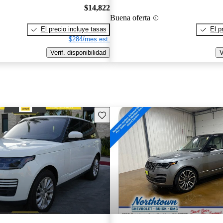
$14,822
Buena oferta
El precio incluye tasas
El p
$284/mes est.
Verif. disponibilidad
V
Guarda este Aviso