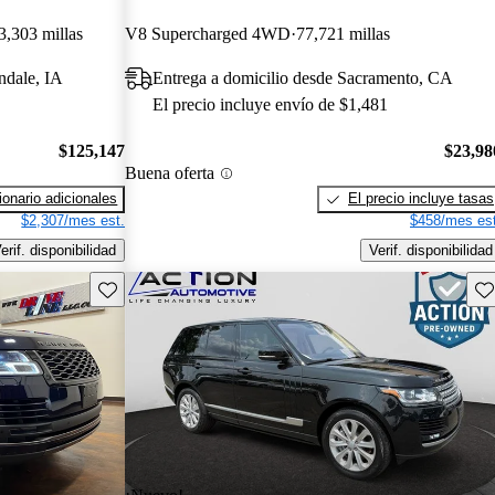
3,303 millas
V8 Supercharged 4WD
77,721 millas
ndale, IA
Entrega a domicilio desde Sacramento, CA
El precio incluye envío de $1,481
$125,147
$23,98
Buena oferta
onario adicionales
El precio incluye tasas
$2,307/mes est.
$458/mes est
erif. disponibilidad
Verif. disponibilidad
Guarda este Aviso
Gu