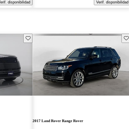
erif. disponibilidad
Verif. disponibilidad
Guarda este Aviso
Gu
2017 Land Rover Range Rover