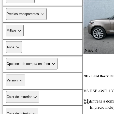
Precios transparentes
Millaje
Años
¡Nuevo!
Opciones de compra en línea
2017 Land Rover Ra
Versión
V6 HSE 4WD
133
Color del exterior
Entrega a domi
El precio incl
Color del interior