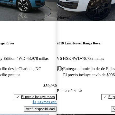
¡Nuevo!
nge Rover
2019 Land Rover Range Rover
fty Edition 4WD
43,978 millas
V6 HSE 4WD
78,732 millas
cilio desde Charlotte, NC
Entrega a domicilio desde Eule
ilio gratuita
El precio incluye envío de $996
$59,930
Buena oferta
El precio incluye tasas
El p
$1,135/mes est.
Verif. disponibilidad
V