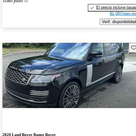
Trato justo
El precio incluye tasa
$1,097/mes es
Verif. disponibilidad
Gu
2020 Land Rover Range Rover