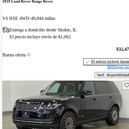
2019 Land Rover Range Rover
V6 HSE 4WD
49,844 millas
Entrega a domicilio desde Skokie, IL
El precio incluye envío de $1,062
$32,4
Buena oferta
El precio incluye tasa
$650/mes es
Verif. disponibilidad
Gu