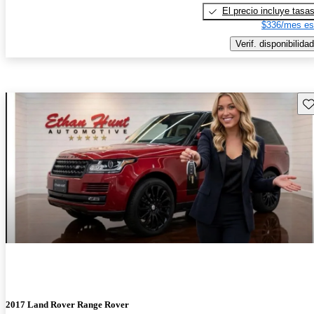
El precio incluye tasa
$336/mes es
Verif. disponibilidad
Gu
2017 Land Rover Range Rover