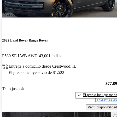
¡Nuevo!
2022 Land Rover Range Rover
P530 SE LWB AWD
43,001 millas
Entrega a domicilio desde Crestwood, IL
El precio incluye envío de $1,522
$77,8
Trato justo
El precio incluye tasa
$1,543/mes es
Verif. disponibilidad
Gu