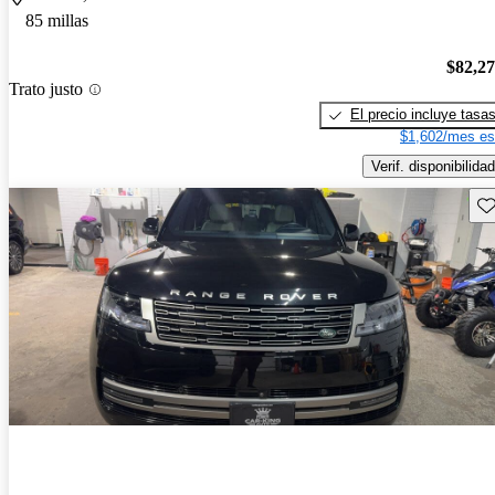
85 millas
$82,2
Trato justo
El precio incluye tasa
$1,602/mes es
Verif. disponibilidad
Gu