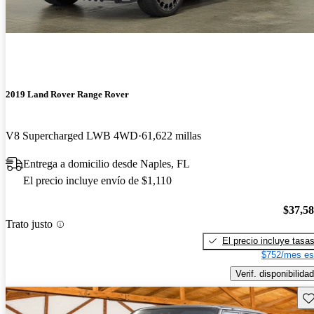
2019 Land Rover Range Rover
V8 Supercharged LWB 4WD
61,622 millas
Entrega a domicilio desde Naples, FL
El precio incluye envío de $1,110
$37,5
Trato justo
El precio incluye tasa
$752/mes es
Verif. disponibilidad
Gu