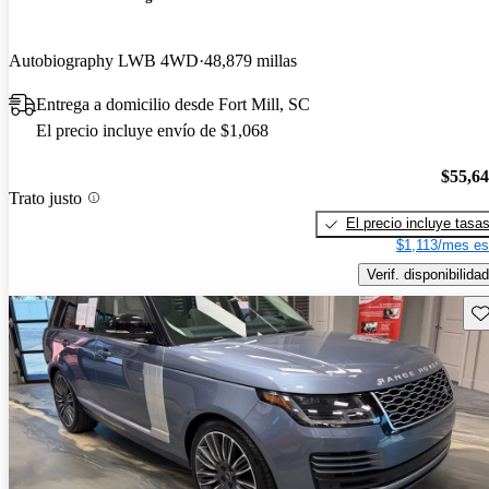
Autobiography LWB 4WD
48,879 millas
Entrega a domicilio desde Fort Mill, SC
El precio incluye envío de $1,068
$55,6
Trato justo
El precio incluye tasa
$1,113/mes es
Verif. disponibilidad
Gu