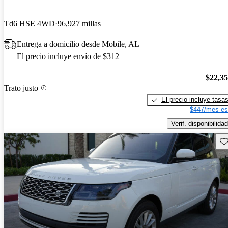
Td6 HSE 4WD
96,927 millas
Entrega a domicilio desde Mobile, AL
El precio incluye envío de $312
$22,3
Trato justo
El precio incluye tasa
$447/mes es
Verif. disponibilidad
Gu