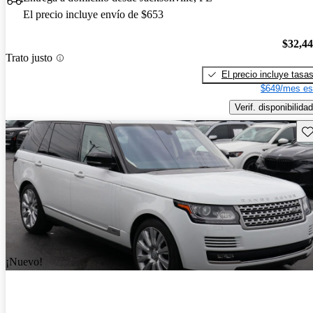
El precio incluye envío de $653
$32,4
Trato justo
El precio incluye tasa
$649/mes es
Verif. disponibilidad
Gu
¡Nuevo!