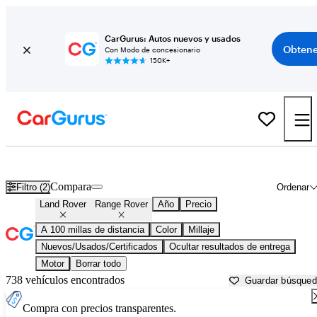
CarGurus: Autos nuevos y usados
Obtene
Con Modo de concesionario
150K+
Land Rover Range Rover usados en venta cerca de
Alexandria, LA
Compara
Filtro (2)
Ordenar
Land Rover
Range Rover
Año
Precio
A 100 millas de distancia
Color
Millaje
Nuevos/Usados/Certificados
Ocultar resultados de entrega
Motor
Borrar todo
738 vehículos encontrados
Guardar búsque
Compra con precios transparentes.