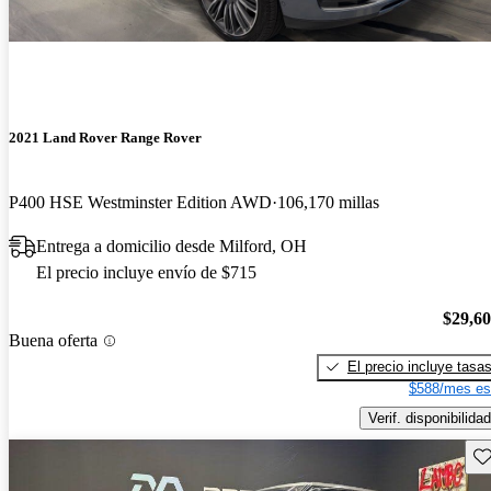
2021 Land Rover Range Rover
P400 HSE Westminster Edition AWD
106,170 millas
Entrega a domicilio desde Milford, OH
El precio incluye envío de $715
$29,6
Buena oferta
El precio incluye tasa
$588/mes es
Verif. disponibilidad
Gu