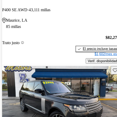
P400 SE AWD
43,111 millas
Maurice, LA
85 millas
$82,2
Trato justo
El precio incluye tasa
$1,602/mes es
Verif. disponibilidad
Gu