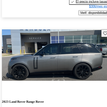
El precio incluye tasa
$306/mes es
Verif. disponibilidad
Gu
¡Nuevo!
2023 Land Rover Range Rover