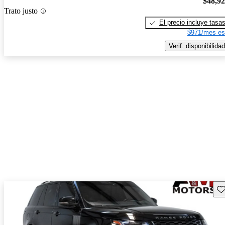
$48,9
Trato justo
El precio incluye tasa
$971/mes es
Verif. disponibilidad
Gu