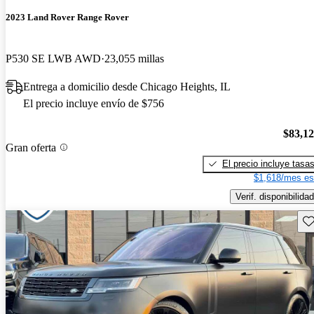
2023 Land Rover Range Rover
P530 SE LWB AWD
23,055 millas
Entrega a domicilio desde Chicago Heights, IL
El precio incluye envío de $756
$83,1
Gran oferta
El precio incluye tasa
$1,618/mes es
Verif. disponibilidad
Gu