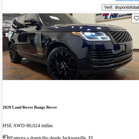
Verif. disponibilidad
Gu
2020 Land Rover Range Rover
HSE AWD
80,024 millas
Entrega a domicilio desde Jacksonville, FL