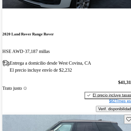
2020 Land Rover Range Rover
HSE AWD
37,187 millas
Entrega a domicilio desde West Covina, CA
El precio incluye envío de $2,232
$41,3
Trato justo
El precio incluye tasa
$827/mes es
Verif. disponibilidad
Gu