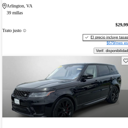
Arlington, VA
39 millas
$29,9
Trato justo
El precio incluye tasa
$579/mes es
Verif. disponibilidad
Gu