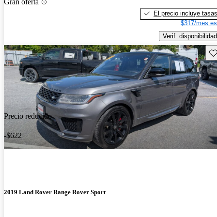
Gran oferta
El precio incluye tasa
$317/mes es
Verif. disponibilidad
Gu
Precio reducido
-$622
2019 Land Rover Range Rover Sport