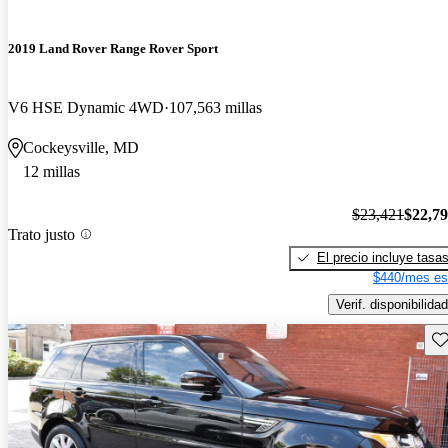
2019 Land Rover Range Rover Sport
V6 HSE Dynamic 4WD
107,563 millas
Cockeysville, MD
12 millas
$23,421
$22,7
Trato justo
El precio incluye tasa
$440/mes es
Verif. disponibilidad
Gu