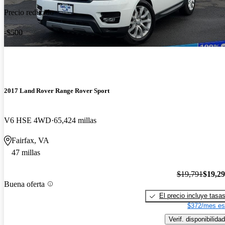
Precio reducido
-$500
2017 Land Rover Range Rover Sport
V6 HSE 4WD
65,424 millas
Fairfax, VA
47 millas
$19,791
$19,2
Buena oferta
El precio incluye tasa
$372/mes es
Verif. disponibilidad