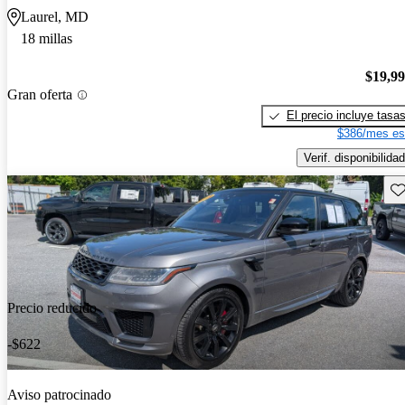
Laurel, MD
18 millas
$19,9
Gran oferta
El precio incluye tasa
$386/mes es
Verif. disponibilidad
Gu
Precio reducido
-$622
Aviso patrocinado