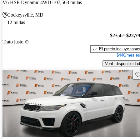
V6 HSE Dynamic 4WD
107,563 millas
Cockeysville, MD
12 millas
$23,421
$22,7
Trato justo
El precio incluye tasa
$440/mes es
Verif. disponibilidad
Gu