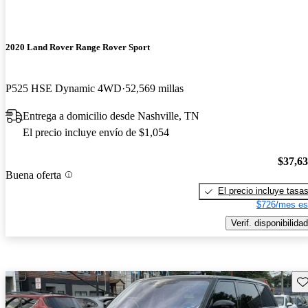
2020 Land Rover Range Rover Sport
P525 HSE Dynamic 4WD
52,569 millas
Entrega a domicilio desde Nashville, TN
El precio incluye envío de $1,054
$37,6
Buena oferta
El precio incluye tasa
$726/mes es
Verif. disponibilidad
Gu