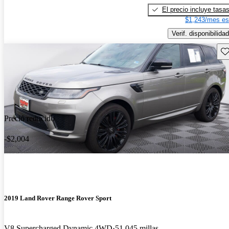
El precio incluye tasa
$1,243/mes es
Verif. disponibilidad
Gu
Precio reducido
-$2,004
2019 Land Rover Range Rover Sport
V8 Supercharged Dynamic 4WD
51,045 millas