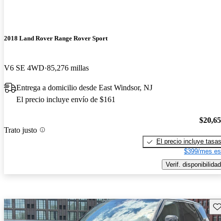
2018 Land Rover Range Rover Sport
V6 SE 4WD
85,276 millas
Entrega a domicilio desde East Windsor, NJ
El precio incluye envío de $161
$20,6
Trato justo
El precio incluye tasa
$399/mes es
Verif. disponibilidad
Gu