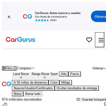
CarGurus: Autos nuevos y usados
Obtene
Con Modo de concesionario
150K+
Land Rover Range Rover Sport usados en venta cerca de
Baltimore, MD
Compara
Filtro (2)
Ordenar
Land Rover
Range Rover Sport
Año
Precio
A 50 millas de distancia
Color
Millaje
Nuevos/Usados/Certificados
Ocultar resultados de entrega
Motor
Borrar todo
874 vehículos encontrados
Guardar búsque