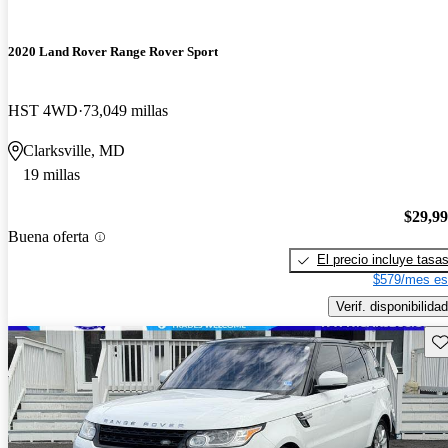
2020 Land Rover Range Rover Sport
HST 4WD
73,049 millas
Clarksville, MD
19 millas
$29,9
Buena oferta
El precio incluye tasa
$579/mes es
Verif. disponibilidad
Gu