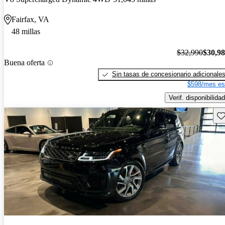
Fairfax, VA
48 millas
$32,990
$30,9
Buena oferta
Sin tasas de concesionario adicionale
$598/mes es
Verif. disponibilidad
Gu