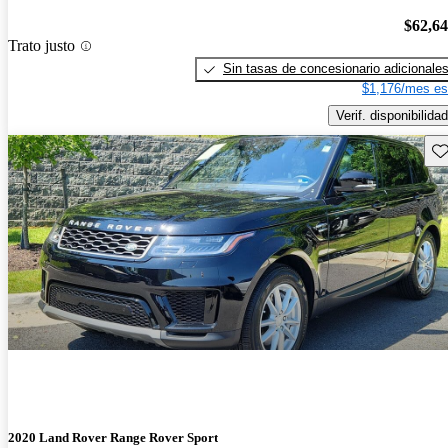
$62,6
Trato justo
Sin tasas de concesionario adicionale
$1,176/mes es
Verif. disponibilidad
Gu
2020 Land Rover Range Rover Sport