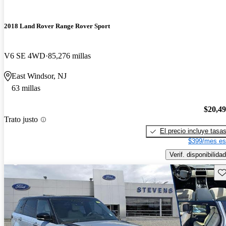
2018 Land Rover Range Rover Sport
V6 SE 4WD
85,276 millas
East Windsor, NJ
63 millas
$20,4
Trato justo
El precio incluye tasa
$399/mes es
Verif. disponibilidad
Gu