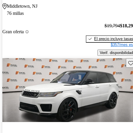
Middletown, NJ
76 millas
$19,794
$18,2
Gran oferta
El precio incluye tasa
$357/mes es
Verif. disponibilidad
Gu