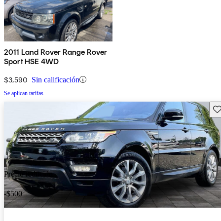
2011 Land Rover Range Rover
Sport HSE 4WD
$3,590
Sin calificación
Se aplican tarifas
Gu
Precio reducido
-$500