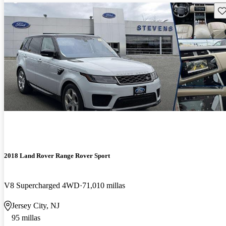
Gu
2018 Land Rover Range Rover Sport
V8 Supercharged 4WD
71,010 millas
Jersey City, NJ
95 millas