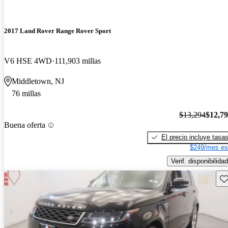
2017 Land Rover Range Rover Sport
V6 HSE 4WD
111,903 millas
Middletown, NJ
76 millas
$13,294
$12,7
Buena oferta
El precio incluye tasa
$249/mes es
Verif. disponibilidad
Gu