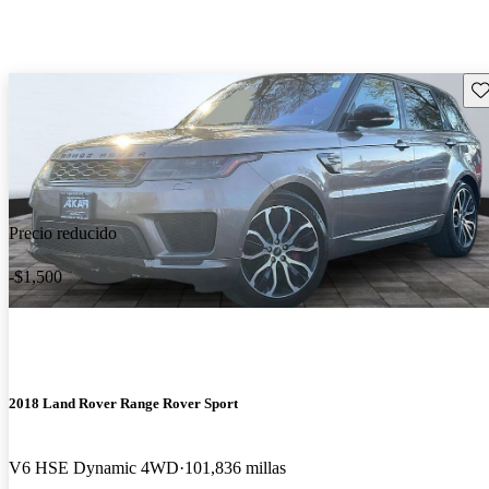
Gu
Precio reducido
-$1,500
2018 Land Rover Range Rover Sport
V6 HSE Dynamic 4WD
101,836 millas