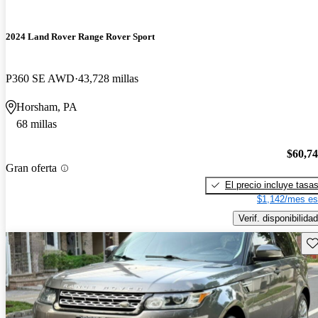
2024 Land Rover Range Rover Sport
P360 SE AWD
43,728 millas
Horsham, PA
68 millas
$60,7
Gran oferta
El precio incluye tasa
$1,142/mes es
Verif. disponibilidad
Gu