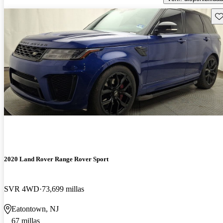
Gu
2020 Land Rover Range Rover Sport
SVR 4WD
73,699 millas
Eatontown, NJ
67 millas