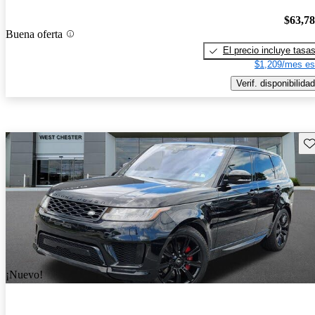
$63,7
Buena oferta
El precio incluye tasa
$1,209/mes es
Verif. disponibilidad
Gu
¡Nuevo!