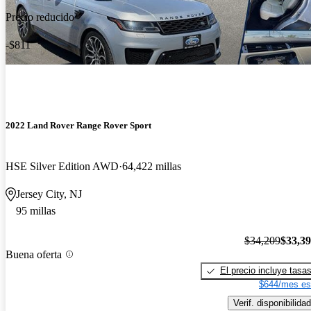
Precio reducido
-$811
2022 Land Rover Range Rover Sport
HSE Silver Edition AWD
64,422 millas
Jersey City, NJ
95 millas
$34,209
$33,3
Buena oferta
El precio incluye tasa
$644/mes es
Verif. disponibilidad