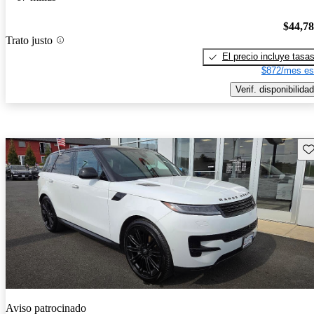
$44,7
Trato justo
El precio incluye tasa
$872/mes es
Verif. disponibilidad
Gu
Aviso patrocinado