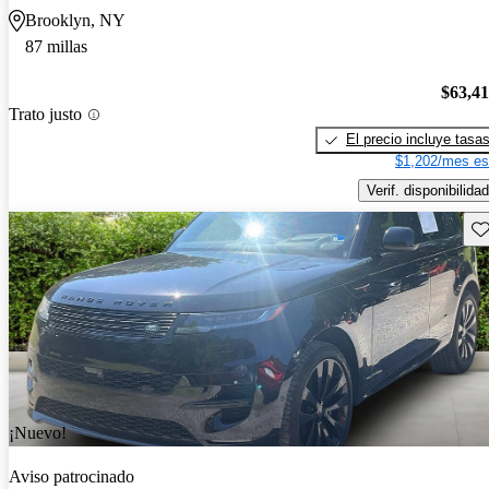
Brooklyn, NY
87 millas
$63,4
Trato justo
El precio incluye tasa
$1,202/mes es
Verif. disponibilidad
Gu
¡Nuevo!
Aviso patrocinado