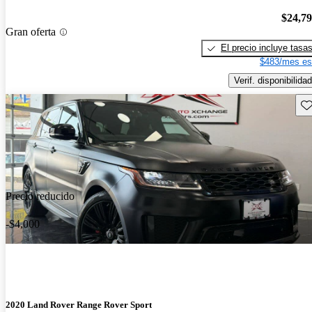
$24,7
Gran oferta
El precio incluye tasa
$483/mes es
Verif. disponibilidad
Gu
Precio reducido
-$4,000
2020 Land Rover Range Rover Sport