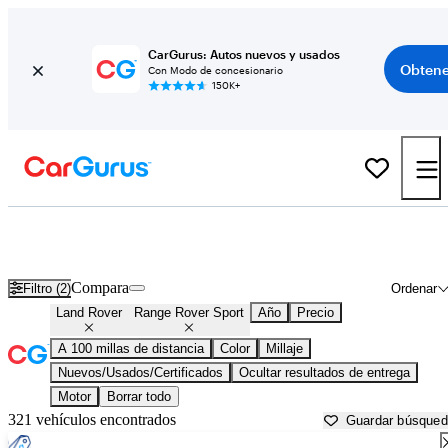
CarGurus: Autos nuevos y usados
Obtene
Con Modo de concesionario
150K+
Land Rover Range Rover Sport usados en venta cerca de
Atlantic City, NJ
Compara
Filtro (2)
Ordenar
Land Rover
Range Rover Sport
Año
Precio
A 100 millas de distancia
Color
Millaje
Nuevos/Usados/Certificados
Ocultar resultados de entrega
Motor
Borrar todo
321 vehículos encontrados
Guardar búsque