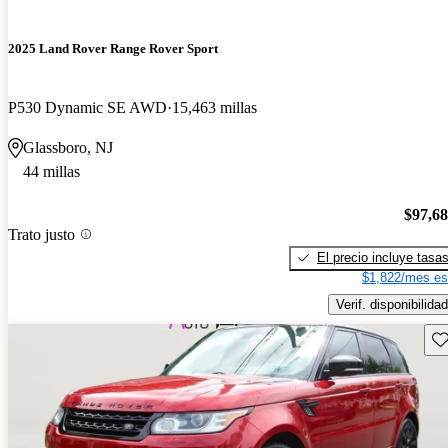
2025 Land Rover Range Rover Sport
P530 Dynamic SE AWD
15,463 millas
Glassboro, NJ
44 millas
$97,6
Trato justo
El precio incluye tasa
$1,822/mes es
Verif. disponibilidad
Gu