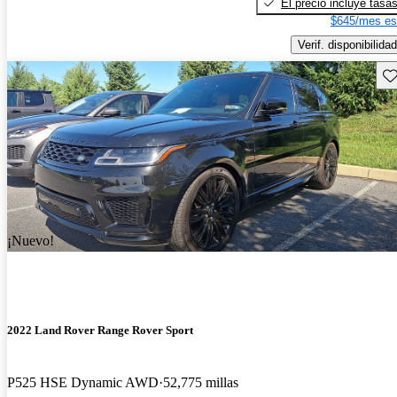
El precio incluye tasa
$645/mes es
Verif. disponibilidad
Gu
¡Nuevo!
2022 Land Rover Range Rover Sport
P525 HSE Dynamic AWD
52,775 millas