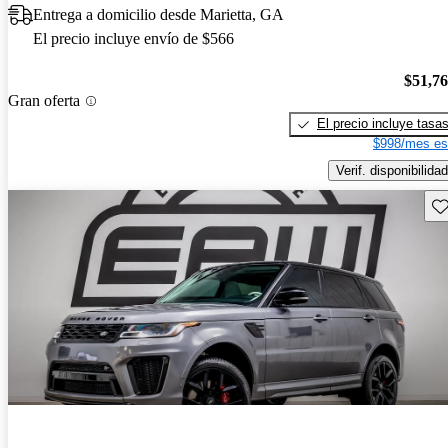
Entrega a domicilio desde Marietta, GA
El precio incluye envío de $566
$51,7
Gran oferta
El precio incluye tasa
$998/mes es
Verif. disponibilidad
Gu