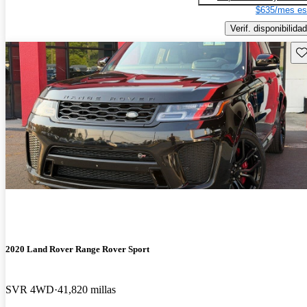
$635/mes es
Verif. disponibilidad
Gu
2020 Land Rover Range Rover Sport
SVR 4WD
41,820 millas