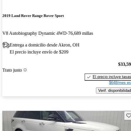
2019 Land Rover Range Rover Sport
V8 Autobiography Dynamic 4WD
76,689 millas
Entrega a domicilio desde Akron, OH
El precio incluye envío de $209
$33,5
Trato justo
El precio incluye tasa
$648/mes es
Verif. disponibilidad
Gu