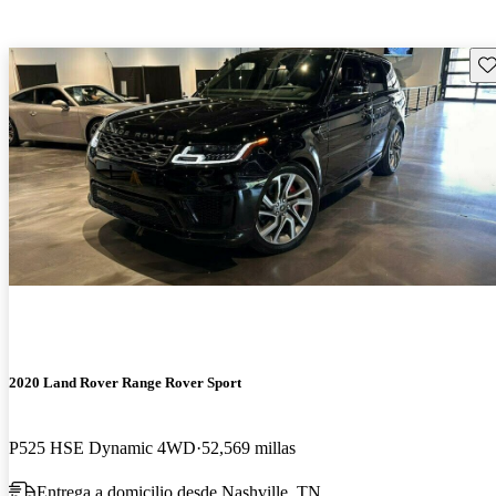
Gu
2020 Land Rover Range Rover Sport
P525 HSE Dynamic 4WD
52,569 millas
Entrega a domicilio desde Nashville, TN