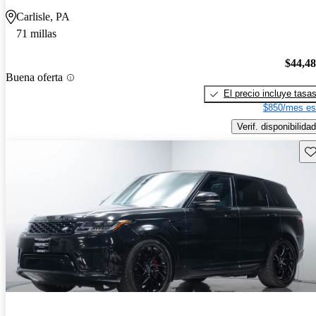
Carlisle, PA
71 millas
$44,4
Buena oferta
El precio incluye tasa
$850/mes es
Verif. disponibilidad
Gu