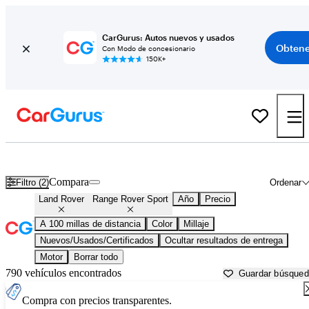
CarGurus: Autos nuevos y usados
Obtene
Con Modo de concesionario
150K+
Land Rover Range Rover Sport usados en venta cerca de
Altoona, P
Compara
Filtro (2)
Ordenar
Land Rover
Range Rover Sport
Año
Precio
A 100 millas de distancia
Color
Millaje
Nuevos/Usados/Certificados
Ocultar resultados de entrega
Motor
Borrar todo
790 vehículos encontrados
Guardar búsque
Compra con precios transparentes.