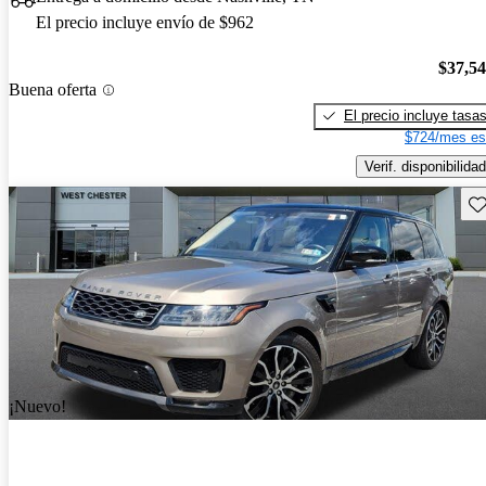
El precio incluye envío de $962
$37,5
Buena oferta
El precio incluye tasa
$724/mes es
Verif. disponibilidad
Gu
¡Nuevo!