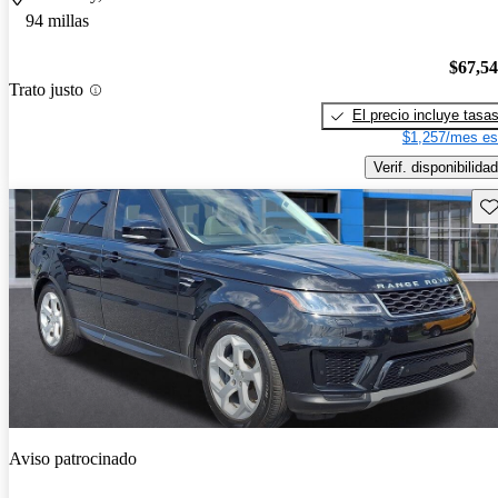
94 millas
$67,5
Trato justo
El precio incluye tasa
$1,257/mes es
Verif. disponibilidad
Gu
Aviso patrocinado