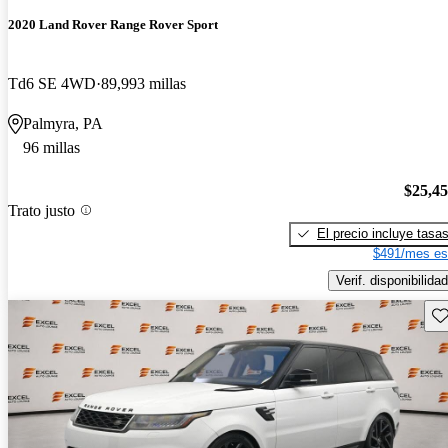
2020 Land Rover Range Rover Sport
Td6 SE 4WD
89,993 millas
Palmyra, PA
96 millas
$25,4
Trato justo
El precio incluye tasa
$491/mes es
Verif. disponibilidad
Gu