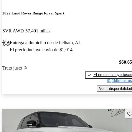
2022 Land Rover Range Rover Sport
SVR AWD
57,401 millas
Entrega a domicilio desde Pelham, AL
El precio incluye envío de $1,014
$60,6
Trato justo
El precio incluye tasa
$1,159/mes es
Verif. disponibilidad
Gu