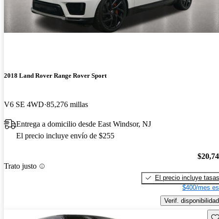
2018 Land Rover Range Rover Sport
V6 SE 4WD
85,276 millas
Entrega a domicilio desde East Windsor, NJ
El precio incluye envío de $255
$20,7
Trato justo
El precio incluye tasa
$400/mes es
Verif. disponibilidad
Gu