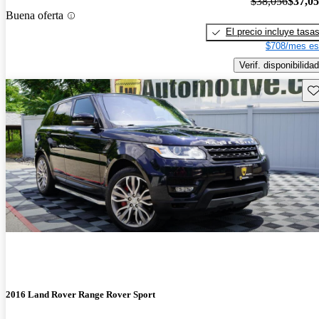
$38,056
$37,0
Buena oferta
El precio incluye tasa
$708/mes es
Verif. disponibilidad
Gu
2016 Land Rover Range Rover Sport