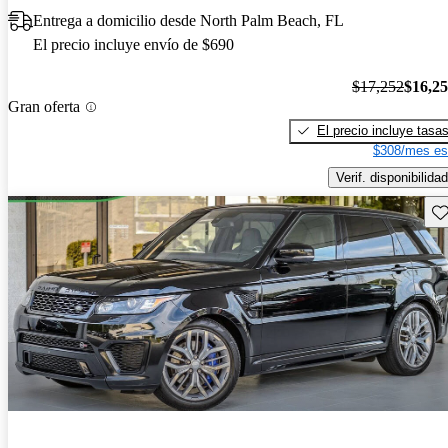
Entrega a domicilio desde North Palm Beach, FL
El precio incluye envío de $690
$17,252
$16,2
Gran oferta
El precio incluye tasa
$308/mes es
Verif. disponibilidad
Gu