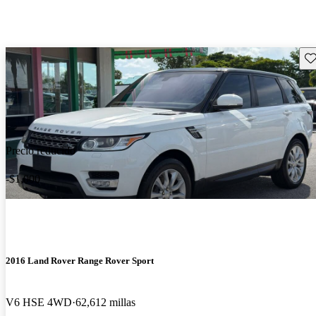
Gu
Precio reducido
-$1,000
2016 Land Rover Range Rover Sport
V6 HSE 4WD
62,612 millas