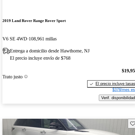
2019 Land Rover Range Rover Sport
V6 SE 4WD
108,961 millas
Entrega a domicilio desde Hawthorne, NJ
El precio incluye envío de $768
$19,9
Trato justo
El precio incluye tasa
$378/mes es
Verif. disponibilidad
Gu