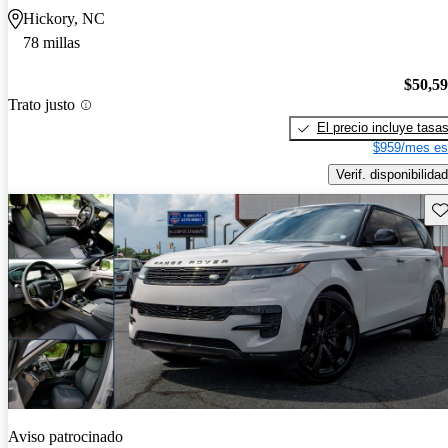
Hickory, NC
78 millas
$50,5
Trato justo
El precio incluye tasa
$959/mes es
Verif. disponibilidad
Gu
Aviso patrocinado