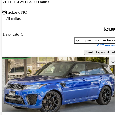
V6 HSE 4WD
64,990 millas
Hickory, NC
78 millas
$24,8
Trato justo
El precio incluye tasa
$472/mes es
Verif. disponibilidad
Gu