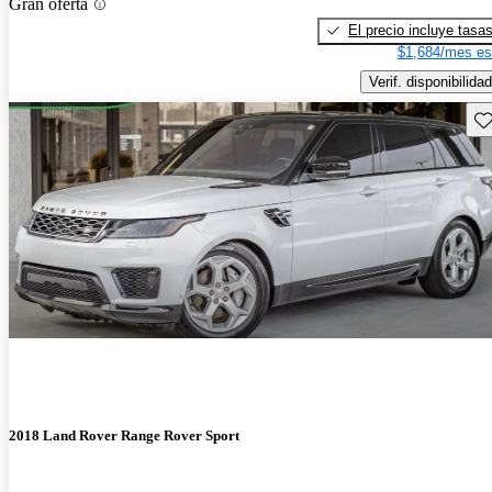
Gran oferta
El precio incluye tasa
$1,684/mes es
Verif. disponibilidad
Gu
2018 Land Rover Range Rover Sport