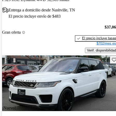
Entrega a domicilio desde Nashville, TN
El precio incluye envío de $483
$37,0
Gran oferta
El precio incluye tasa
$702/mes es
Verif. disponibilidad
Gu
¡Nuevo!