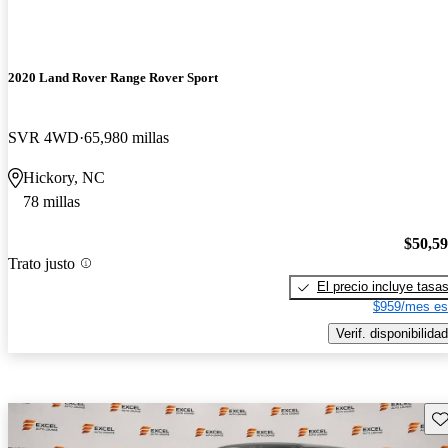
2020 Land Rover Range Rover Sport
SVR 4WD
65,980 millas
Hickory, NC
78 millas
$50,5
Trato justo
El precio incluye tasa
$959/mes es
Verif. disponibilidad
Gu