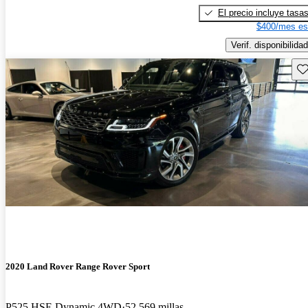
El precio incluye tasa
$400/mes es
Verif. disponibilidad
Gu
2020 Land Rover Range Rover Sport
P525 HSE Dynamic 4WD
52,569 millas