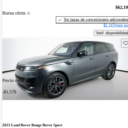
$62,1
Buena oferta
Sin tasas de concesionario adicionale
$1,147/mes es
Verif. disponibilidad
Gu
Precio reducido
-$1,578
2023 Land Rover Range Rover Sport