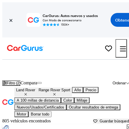
CarGurus: Autos nuevos y usados
Obtene
Con Modo de concesionario
150K+
Land Rover Range Rover Sport usados en venta cerca de
Abingdon, VA
Compara
Filtro (2)
Ordenar
Land Rover
Range Rover Sport
Año
Precio
A 100 millas de distancia
Color
Millaje
Nuevos/Usados/Certificados
Ocultar resultados de entrega
Motor
Borrar todo
805 vehículos encontrados
Guardar búsque