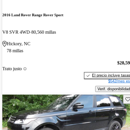
2016 Land Rover Range Rover Sport
V8 SVR 4WD
80,560 millas
Hickory, NC
78 millas
$28,5
Trato justo
El precio incluye tasa
$542/mes es
Verif. disponibilidad
Gu