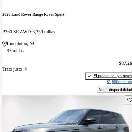
2026 Land Rover Range Rover Sport
P360 SE AWD
3,359 millas
Lincolnton, NC
93 millas
$87,2
Trato justo
El precio incluye tasa
$1,580/mes es
Verif. disponibilidad
Gu