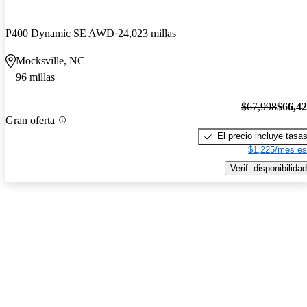
P400 Dynamic SE AWD
24,023 millas
Mocksville, NC
96 millas
$67,998
$66,4
Gran oferta
El precio incluye tasa
$1,225/mes es
Verif. disponibilidad