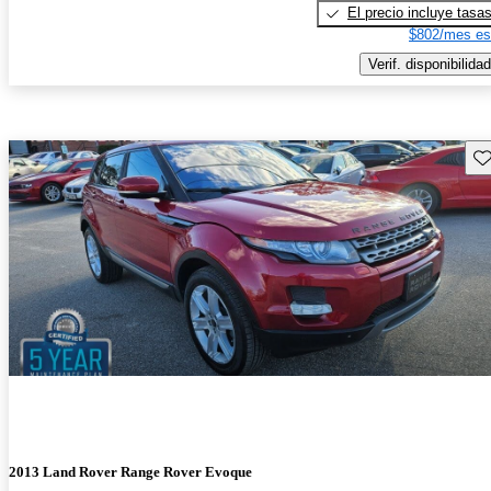
El precio incluye tasa
$802/mes es
Verif. disponibilidad
Gu
2013 Land Rover Range Rover Evoque