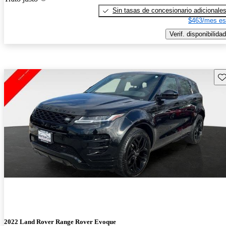
Sin tasas de concesionario adicionale
$463/mes es
Verif. disponibilidad
Gu
2022 Land Rover Range Rover Evoque