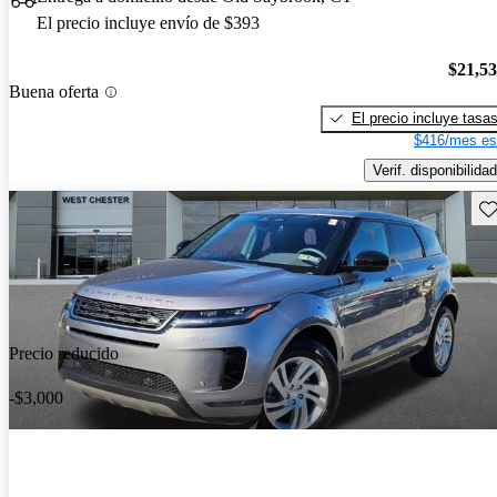
El precio incluye envío de $393
$21,5
Buena oferta
El precio incluye tasa
$416/mes es
Verif. disponibilidad
Gu
Precio reducido
-$3,000