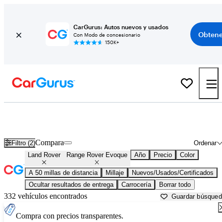
CarGurus: Autos nuevos y usados
Obtene
Con Modo de concesionario
150K+
Land Rover Range Rover Evoque usados en venta cerca de
Baltimore, MD
Compara
Filtro (2)
Ordenar
Land Rover
Range Rover Evoque
Año
Precio
Color
A 50 millas de distancia
Millaje
Nuevos/Usados/Certificados
Ocultar resultados de entrega
Carrocería
Borrar todo
332 vehículos encontrados
Guardar búsque
Compra con precios transparentes.