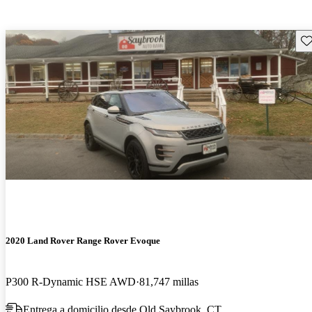
Gu
2020 Land Rover Range Rover Evoque
P300 R-Dynamic HSE AWD
81,747 millas
Entrega a domicilio desde Old Saybrook, CT