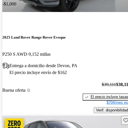
-$1,000
2025 Land Rover Range Rover Evoque
P250 S AWD
9,152 millas
Entrega a domicilio desde Devon, PA
El precio incluye envío de $162
$39,111
$38,1
Buena oferta
El precio incluye tasa
$704/mes es
Verif. disponibilidad
Gu