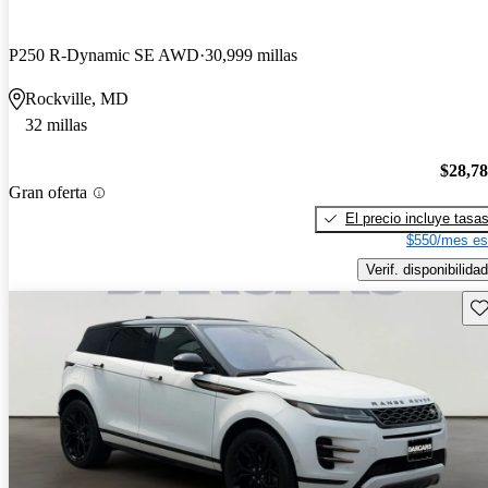
P250 R-Dynamic SE AWD
30,999 millas
Rockville, MD
32 millas
$28,7
Gran oferta
El precio incluye tasa
$550/mes es
Verif. disponibilidad
Gu