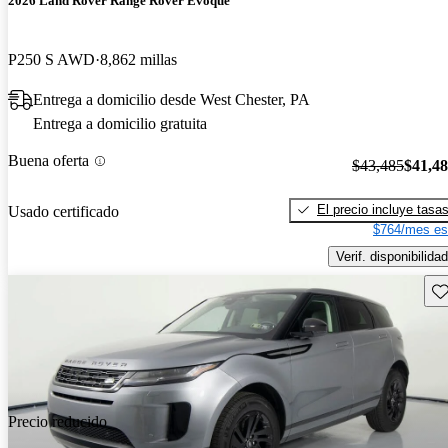
2026 Land Rover Range Rover Evoque
P250 S AWD
8,862 millas
Entrega a domicilio desde West Chester, PA
Entrega a domicilio gratuita
Buena oferta
$43,485
$41,4
El precio incluye tasa
Usado certificado
$764/mes es
Verif. disponibilidad
Gu
Precio reducido