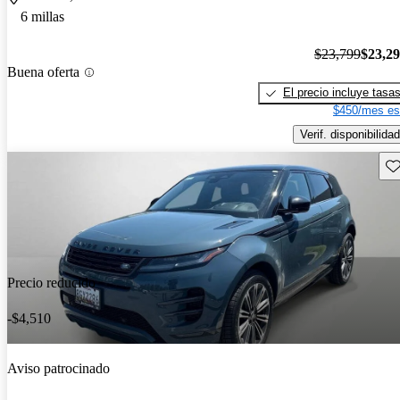
6 millas
$23,799
$23,2
Buena oferta
El precio incluye tasa
$450/mes es
Verif. disponibilidad
Gu
Precio reducido
-$4,510
Aviso patrocinado