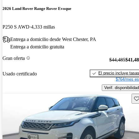
2026 Land Rover Range Rover Evoque
P250 S AWD
4,333 millas
Entrega a domicilio desde West Chester, PA
Entrega a domicilio gratuita
Gran oferta
$44,485
$41,4
El precio incluye tasa
Usado certificado
$764/mes es
Verif. disponibilidad
Gu