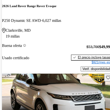
2026 Land Rover Range Rover Evoque
P250 Dynamic SE AWD
6,027 millas
Clarksville, MD
19 millas
Buena oferta
$53,700
$49,9
El precio incluye tasa
Usado certificado
$921/mes es
Verif. disponibilidad
Gu