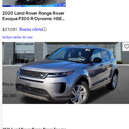
2020 Land Rover Range Rover
Evoque P300 R-Dynamic HSE
AWD
$27,091
Buena oferta
Incluye tarifas de conc.
Gu
Precio reducido
-$2,000