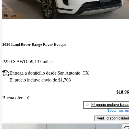
¡Nuevo!
2020 Land Rover Range Rover Evoque
P250 S AWD
59,137 millas
Entrega a domicilio desde San Antonio, TX
El precio incluye envío de $1,703
$18,9
Buena oferta
El precio incluye tasa
$366/mes es
Verif. disponibilidad
Gu