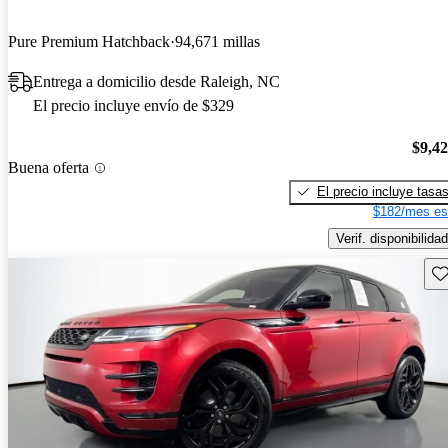
Pure Premium Hatchback
94,671 millas
Entrega a domicilio desde Raleigh, NC
El precio incluye envío de $329
$9,4
Buena oferta
El precio incluye tasa
$182/mes es
Verif. disponibilidad
Gu