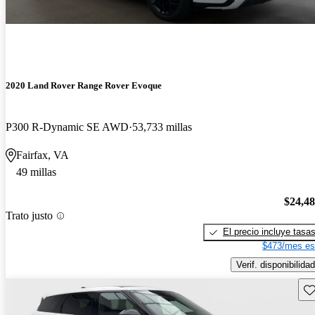
2020 Land Rover Range Rover Evoque
P300 R-Dynamic SE AWD
53,733 millas
Fairfax, VA
49 millas
$24,4
Trato justo
El precio incluye tasa
$473/mes es
Verif. disponibilidad
Gu