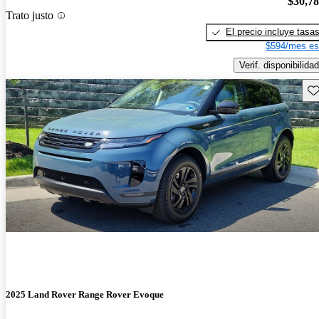
$30,7
Trato justo
El precio incluye tasa
$594/mes es
Verif. disponibilidad
Gu
2025 Land Rover Range Rover Evoque