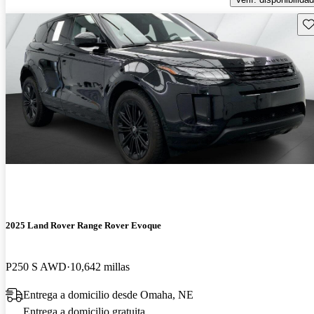
Gu
2025 Land Rover Range Rover Evoque
P250 S AWD
10,642 millas
Entrega a domicilio desde Omaha, NE
Entrega a domicilio gratuita