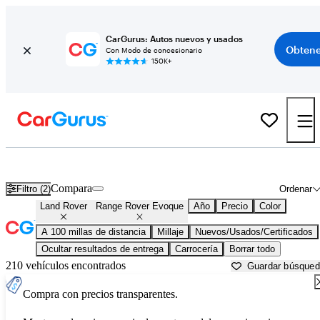
CarGurus: Autos nuevos y usados
Obtene
Con Modo de concesionario
150K+
Land Rover Range Rover Evoque usados en venta cerca de
Ames, I
Compara
Filtro (2)
Ordenar
Land Rover
Range Rover Evoque
Año
Precio
Color
A 100 millas de distancia
Millaje
Nuevos/Usados/Certificados
Ocultar resultados de entrega
Carrocería
Borrar todo
210 vehículos encontrados
Guardar búsque
Compra con precios transparentes.