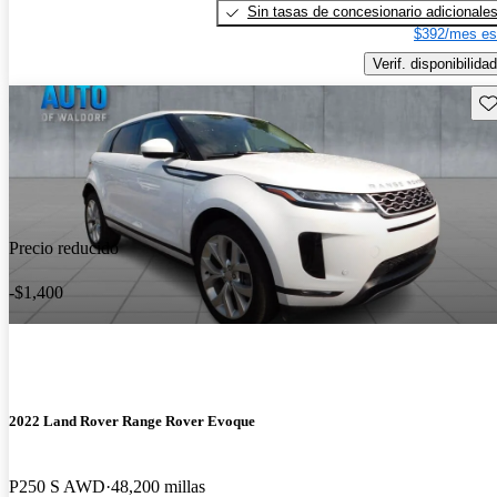
Sin tasas de concesionario adicionale
$392/mes es
Verif. disponibilidad
Gu
Precio reducido
-$1,400
2022 Land Rover Range Rover Evoque
P250 S AWD
48,200 millas