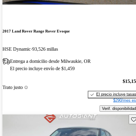
2017 Land Rover Range Rover Evoque
HSE Dynamic
93,526 millas
Entrega a domicilio desde Milwaukie, OR
El precio incluye envío de $1,459
$15,1
Trato justo
El precio incluye tasa
$290/mes es
Verif. disponibilidad
Gu