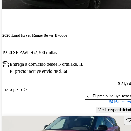
2020 Land Rover Range Rover Evoque
P250 SE AWD
62,300 millas
Entrega a domicilio desde Northlake, IL
El precio incluye envío de $368
$21,7
Trato justo
El precio incluye tasa
$416/mes es
Verif. disponibilidad
Gu