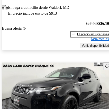
Entrega a domicilio desde Waldorf, MD
El precio incluye envío de $913
$27,508
$26,1
Buena oferta
El precio incluye tasa
$494/mes es
Verif. disponibilidad
Gu