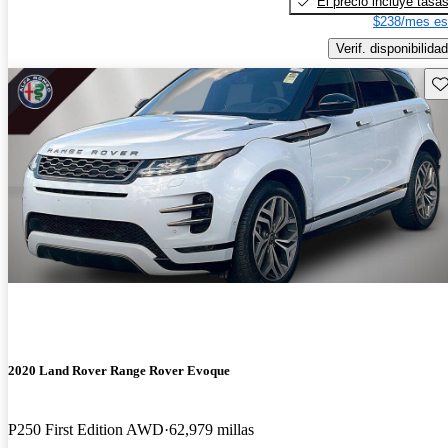
El precio incluye tasa
$238/mes es
Verif. disponibilidad
Gu
2020 Land Rover Range Rover Evoque
P250 First Edition AWD
62,979 millas