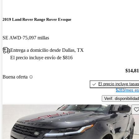
2019 Land Rover Range Rover Evoque
SE AWD
75,097 millas
Entrega a domicilio desde Dallas, TX
El precio incluye envío de $816
$14,8
Buena oferta
El precio incluye tasa
$283/mes es
Verif. disponibilidad
Gu