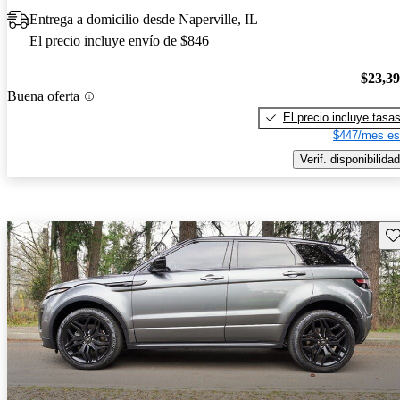
Entrega a domicilio desde Naperville, IL
El precio incluye envío de $846
$23,3
Buena oferta
El precio incluye tasa
$447/mes es
Verif. disponibilidad
Gu