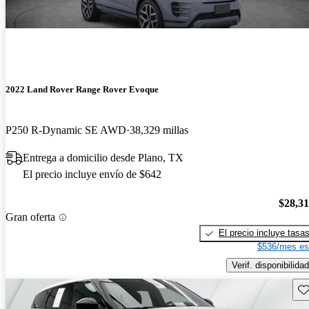
2022 Land Rover Range Rover Evoque
P250 R-Dynamic SE AWD
38,329 millas
Entrega a domicilio desde Plano, TX
El precio incluye envío de $642
$28,3
Gran oferta
El precio incluye tasa
$536/mes es
Verif. disponibilidad
Gu