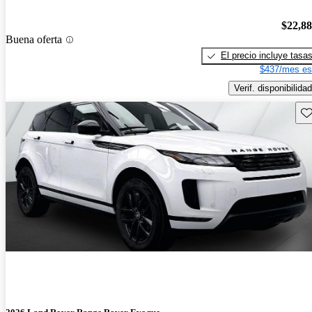
$22,8
Buena oferta
El precio incluye tasa
$437/mes es
Verif. disponibilidad
Gu