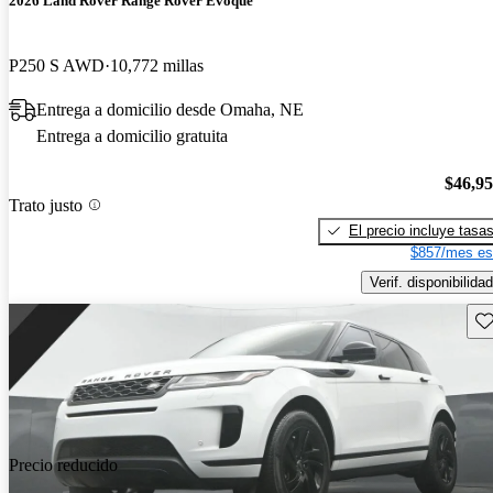
2026 Land Rover Range Rover Evoque
P250 S AWD
10,772 millas
Entrega a domicilio desde Omaha, NE
Entrega a domicilio gratuita
$46,9
Trato justo
El precio incluye tasa
$857/mes es
Verif. disponibilidad
Gu
Precio reducido