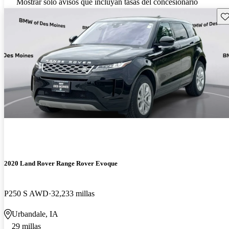
Mostrar solo avisos que incluyan tasas del concesionario
Gu
2020 Land Rover Range Rover Evoque
P250 S AWD
32,233 millas
Urbandale, IA
29 millas