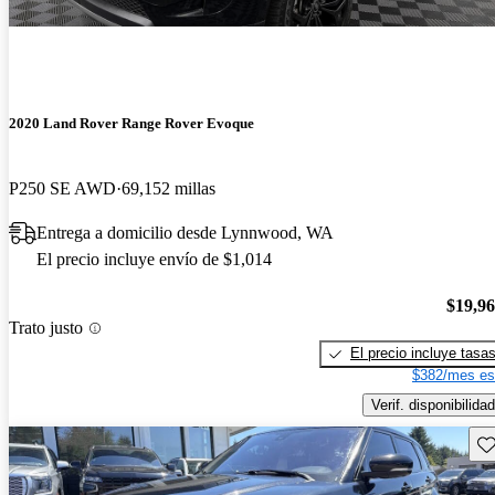
2020 Land Rover Range Rover Evoque
P250 SE AWD
69,152 millas
Entrega a domicilio desde Lynnwood, WA
El precio incluye envío de $1,014
$19,9
Trato justo
El precio incluye tasa
$382/mes es
Verif. disponibilidad
Gu