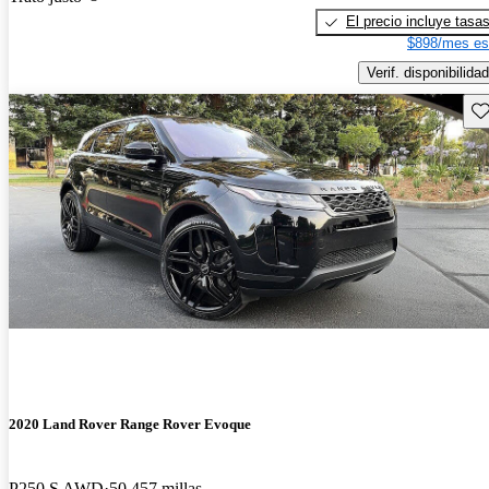
El precio incluye tasa
$898/mes es
Verif. disponibilidad
Gu
2020 Land Rover Range Rover Evoque
P250 S AWD
50,457 millas