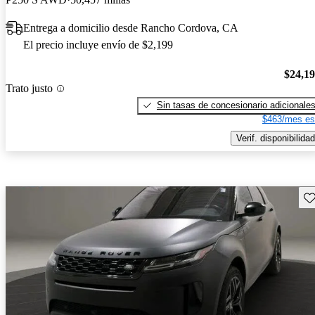
Entrega a domicilio desde Rancho Cordova, CA
El precio incluye envío de $2,199
$24,1
Trato justo
Sin tasas de concesionario adicionale
$463/mes es
Verif. disponibilidad
Gu