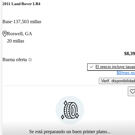
2011 Land Rover LR4
Base
137,503 millas
Roswell, GA
20 millas
$8,3
Buena oferta
El precio incluye tasa
$0/mes es
Verif. disponibilidad
Gu
Se está preparando un buen primer plano...