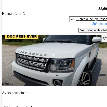
$8,6
Buena oferta
El precio incluye tasa
$0/mes es
Verif. disponibilidad
Gu
¡Nuevo!
Aviso patrocinado