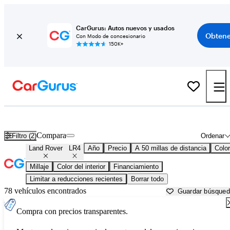
CarGurus: Autos nuevos y usados
Obtene
Con Modo de concesionario
150K+
Land Rover LR4 usados en venta cerca de
Atlanta, GA
Compara
Filtro (2)
Ordenar
Land Rover
LR4
Año
Precio
A 50 millas de distancia
Color
Millaje
Color del interior
Financiamiento
Limitar a reducciones recientes
Borrar todo
78 vehículos encontrados
Guardar búsque
Compra con precios transparentes.