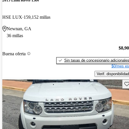
2015 Land Rover LR4
HSE LUX
159,152 millas
Newnan, GA
36 millas
$8,9
Buena oferta
Sin tasas de concesionario adicionale
$0/mes es
Verif. disponibilidad
Gu