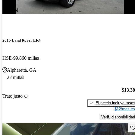
¡Nuevo!
2015 Land Rover LR4
HSE
99,860 millas
Alpharetta, GA
22 millas
$13,3
Trato justo
El precio incluye tasa
$12/mes es
Verif. disponibilidad
Gu