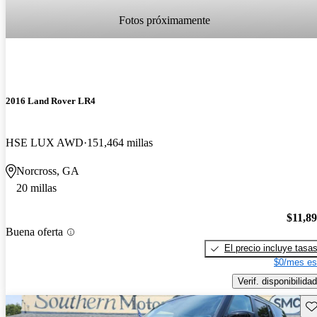
Fotos próximamente
2016 Land Rover LR4
HSE LUX AWD
151,464 millas
Norcross, GA
20 millas
$11,8
Buena oferta
El precio incluye tasa
$0/mes es
Verif. disponibilidad
Gu