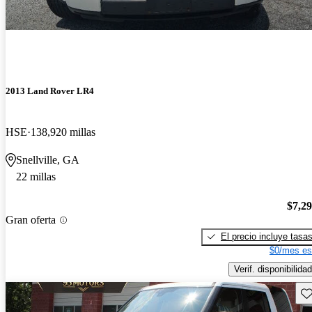
2013 Land Rover LR4
HSE
138,920 millas
Snellville, GA
22 millas
$7,2
Gran oferta
El precio incluye tasa
$0/mes es
Verif. disponibilidad
Gu