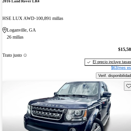
2016 Land Rover LR4
HSE LUX AWD
100,891 millas
Loganville, GA
26 millas
$15,5
Trato justo
El precio incluye tasa
$63/mes es
Verif. disponibilidad
Gu