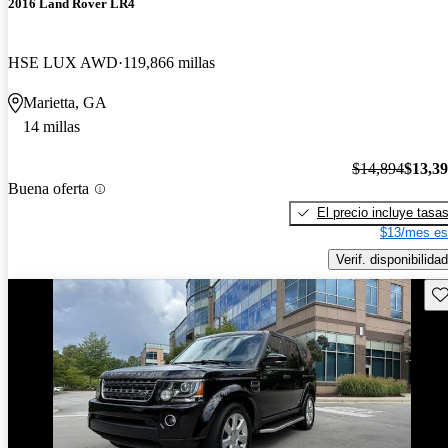
2016 Land Rover LR4
HSE LUX AWD
119,866 millas
Marietta, GA
14 millas
$14,894
$13,3
Buena oferta
El precio incluye tasa
$13/mes es
Verif. disponibilidad
Gu