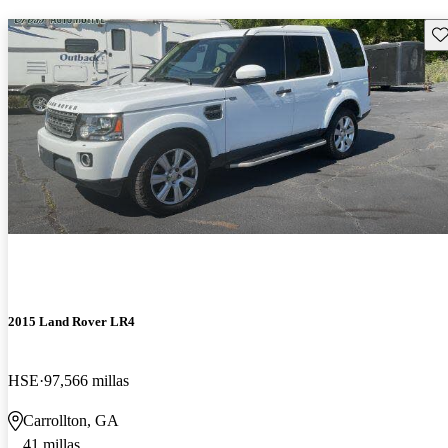
Gu
2015 Land Rover LR4
HSE
97,566 millas
Carrollton, GA
41 millas