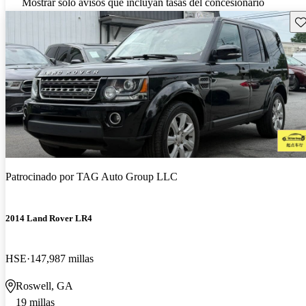
Mostrar solo avisos que incluyan tasas del concesionario
Gu
Patrocinado por
TAG Auto Group LLC
2014 Land Rover LR4
HSE
147,987 millas
Roswell, GA
19 millas