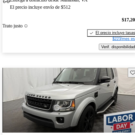
El precio incluye envío de $512
$17,2
Trato justo
El precio incluye tasa
$223/mes es
Verif. disponibilidad
Gu