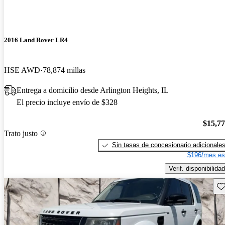
2016 Land Rover LR4
HSE AWD
78,874 millas
Entrega a domicilio desde Arlington Heights, IL
El precio incluye envío de $328
$15,7
Trato justo
Sin tasas de concesionario adicionale
$196/mes es
Verif. disponibilidad
Gu