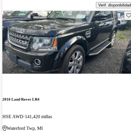
Verif. disponibilidad
Gu
2016 Land Rover LR4
HSE AWD
141,420 millas
Waterford Twp, MI