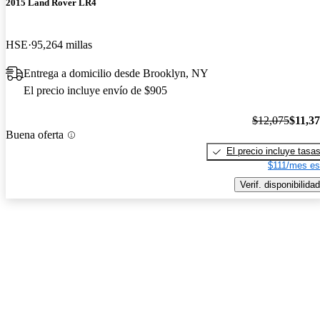
2015 Land Rover LR4
HSE
95,264 millas
Entrega a domicilio desde Brooklyn, NY
El precio incluye envío de $905
$12,075
$11,3
Buena oferta
El precio incluye tasa
$111/mes es
Verif. disponibilidad