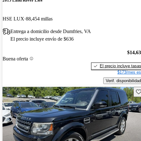
2015 Land Rover LR4
HSE LUX
88,454 millas
Entrega a domicilio desde Dumfries, VA
El precio incluye envío de $636
$14,6
Buena oferta
El precio incluye tasa
$173/mes es
Verif. disponibilidad
Gu