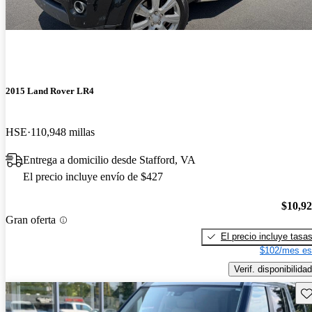
2015 Land Rover LR4
HSE
110,948 millas
Entrega a domicilio desde Stafford, VA
El precio incluye envío de $427
$10,9
Gran oferta
El precio incluye tasa
$102/mes es
Verif. disponibilidad
Gu