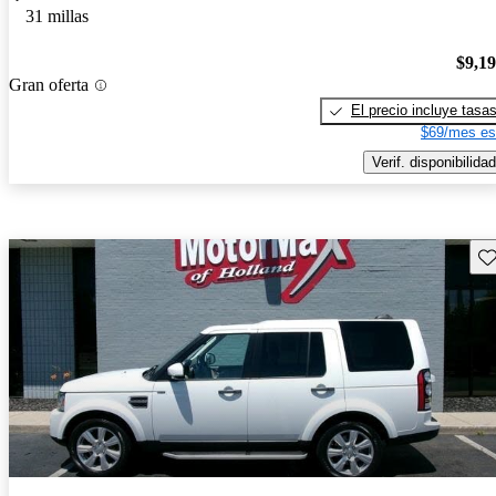
31 millas
$9,1
Gran oferta
El precio incluye tasa
$69/mes es
Verif. disponibilidad
Gu