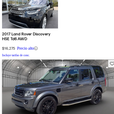
2017 Land Rover Discovery
HSE Td6 AWD
$16,275
Precio alto
Incluye tarifas de conc.
Gu