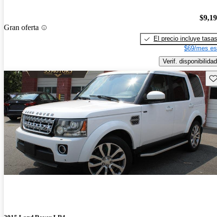
$9,1
Gran oferta
El precio incluye tasa
$69/mes es
Verif. disponibilidad
Gu