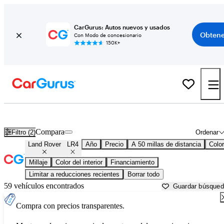
CarGurus: Autos nuevos y usados
Obtene
Con Modo de concesionario
150K+
Land Rover LR4 usados en venta cerca de
Ann Arbor, MI
Compara
Filtro (2)
Ordenar
Land Rover
LR4
Año
Precio
A 50 millas de distancia
Color
Millaje
Color del interior
Financiamiento
Limitar a reducciones recientes
Borrar todo
59 vehículos encontrados
Guardar búsque
Compra con precios transparentes.