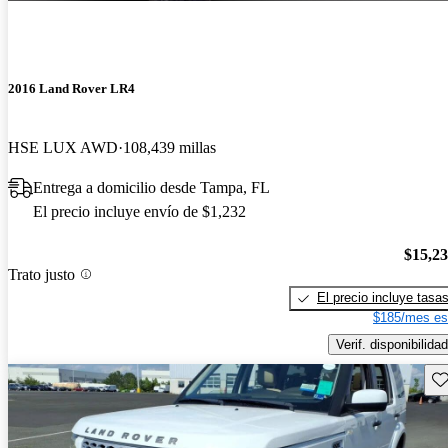
2016 Land Rover LR4
HSE LUX AWD
108,439 millas
Entrega a domicilio desde Tampa, FL
El precio incluye envío de $1,232
$15,2
Trato justo
El precio incluye tasa
$185/mes es
Verif. disponibilidad
Gu