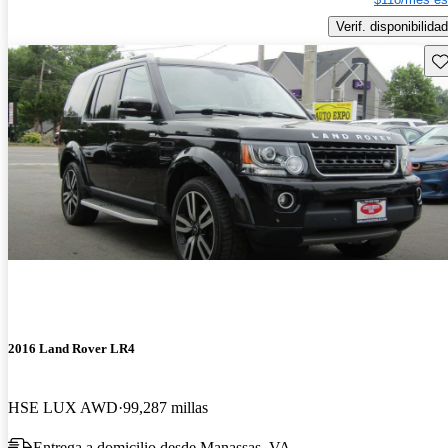
Verif. disponibilidad
Gu
2016 Land Rover LR4
HSE LUX AWD
99,287 millas
Entrega a domicilio desde Manassas, VA