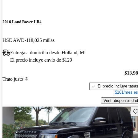
2016 Land Rover LR4
HSE AWD
118,025 millas
Entrega a domicilio desde Holland, MI
El precio incluye envío de $129
$13,9
Trato justo
El precio incluye tasa
$161/mes es
Verif. disponibilidad
Gu