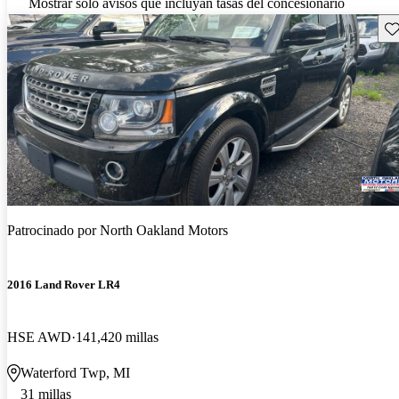
Mostrar solo avisos que incluyan tasas del concesionario
Gu
Patrocinado por
North Oakland Motors
2016 Land Rover LR4
HSE AWD
141,420 millas
Waterford Twp, MI
31 millas