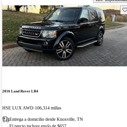
Gu
2016 Land Rover LR4
HSE LUX AWD
106,314 millas
Entrega a domicilio desde Knoxville, TN
El precio incluye envío de $657