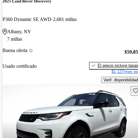
2025 Land Rover Discovery
P360 Dynamic SE AWD
2,681 millas
Albany, NY
7 millas
Buena oferta
$59,8
El precio incluye tasa
Usado certificado
$1,127/mes es
Verif. disponibilidad
Gu