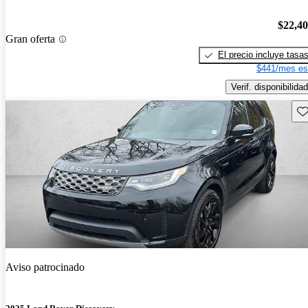
$22,4
Gran oferta
El precio incluye tasa
$441/mes es
Verif. disponibilidad
Gu
Aviso patrocinado