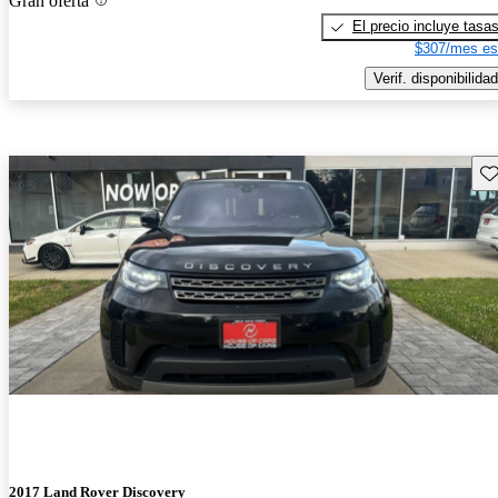
Gran oferta
El precio incluye tasa
$307/mes es
Verif. disponibilidad
Gu
2017 Land Rover Discovery