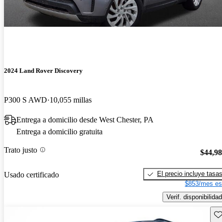
2024 Land Rover Discovery
P300 S AWD
10,055 millas
Entrega a domicilio desde West Chester, PA
Entrega a domicilio gratuita
Trato justo
$44,9
El precio incluye tasa
Usado certificado
$853/mes es
Verif. disponibilidad
Gu