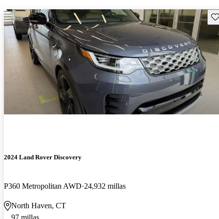
Gu
2024 Land Rover Discovery
P360 Metropolitan AWD
24,932 millas
North Haven, CT
97 millas