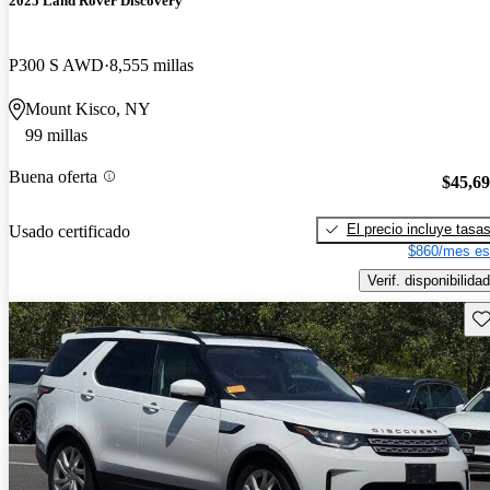
2025 Land Rover Discovery
P300 S AWD
8,555 millas
Mount Kisco, NY
99 millas
Buena oferta
$45,6
El precio incluye tasa
Usado certificado
$860/mes es
Verif. disponibilidad
Gu