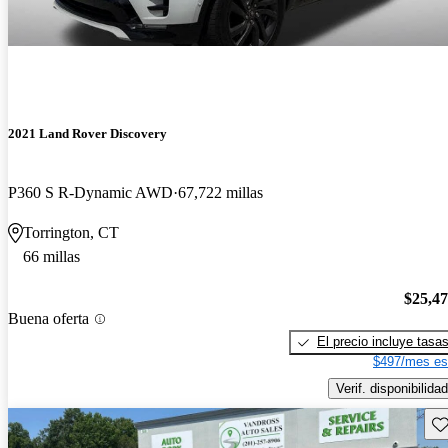
2021 Land Rover Discovery
P360 S R-Dynamic AWD
67,722 millas
Torrington, CT
66 millas
$25,4
Buena oferta
El precio incluye tasa
$497/mes es
Verif. disponibilidad
Gu