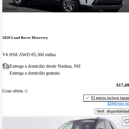
¡Nuevo!
2020 Land Rover Discovery
V6 HSE AWD
85,360 millas
Entrega a domicilio desde Nashua, NH
Entrega a domicilio gratuita
$17,4
Gran oferta
El precio incluye tasa
$344/mes es
Verif. disponibilidad
Gu