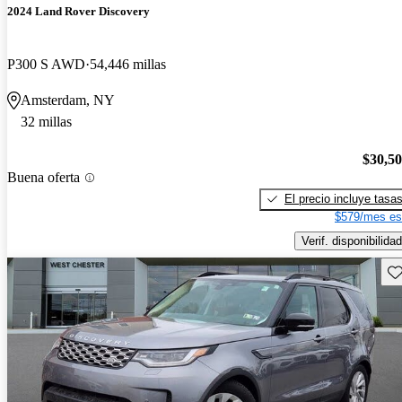
2024 Land Rover Discovery
P300 S AWD
54,446 millas
Amsterdam, NY
32 millas
$30,5
Buena oferta
El precio incluye tasa
$579/mes es
Verif. disponibilidad
Gu