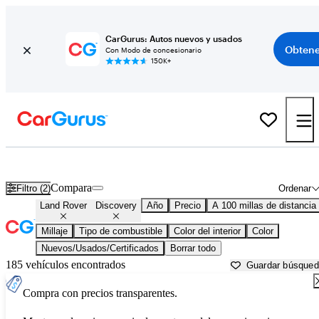
CarGurus: Autos nuevos y usados
Obtene
Con Modo de concesionario
150K+
Land Rover Discovery usados en venta cerca de
Albany, NY
Compara
Filtro (2)
Ordenar
Land Rover
Discovery
Año
Precio
A 100 millas de distancia
Millaje
Tipo de combustible
Color del interior
Color
Nuevos/Usados/Certificados
Borrar todo
185 vehículos encontrados
Guardar búsque
Compra con precios transparentes.