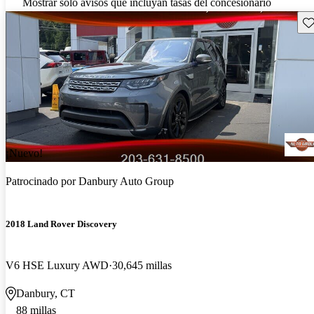
Mostrar solo avisos que incluyan tasas del concesionario
Gu
¡Nuevo!
Patrocinado por
Danbury Auto Group
2018 Land Rover Discovery
V6 HSE Luxury AWD
30,645 millas
Danbury, CT
88 millas