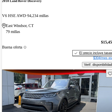
2018 Land Rover Discovery
V6 HSE AWD
94,234 millas
East Windsor, CT
79 millas
$15,4
Buena oferta
El precio incluye tasa
$304/mes es
Verif. disponibilidad
Gu