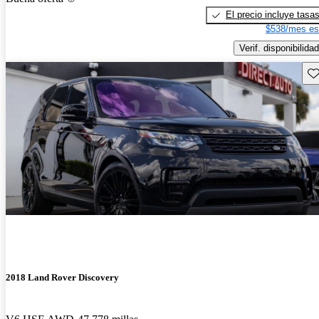
El precio incluye tasa
$538/mes es
Verif. disponibilidad
Gu
2018 Land Rover Discovery