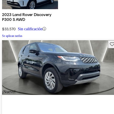
2023 Land Rover Discovery
P300 S AWD
$33,570
Sin calificación
Se aplican tarifas
Gu
¡Nuevo!