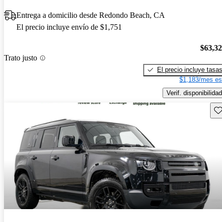
Entrega a domicilio desde Redondo Beach, CA
El precio incluye envío de $1,751
$63,3
Trato justo
El precio incluye tasa
$1,183/mes es
Verif. disponibilidad
Gu