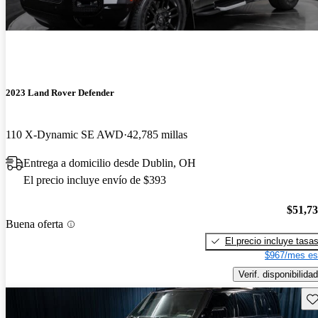
2023 Land Rover Defender
110 X-Dynamic SE AWD
42,785 millas
Entrega a domicilio desde Dublin, OH
El precio incluye envío de $393
$51,7
Buena oferta
El precio incluye tasa
$967/mes es
Verif. disponibilidad
Gu