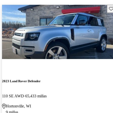
Gu
2023 Land Rover Defender
110 SE AWD
65,433 millas
Hortonville, WI
9 millas