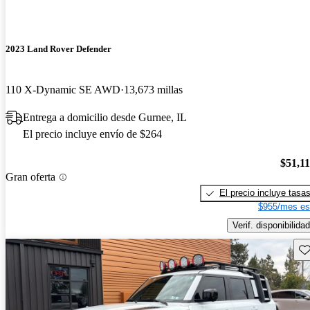
2023 Land Rover Defender
110 X-Dynamic SE AWD
13,673 millas
Entrega a domicilio desde Gurnee, IL
El precio incluye envío de $264
$51,1
Gran oferta
El precio incluye tasa
$955/mes es
Verif. disponibilidad
Gu