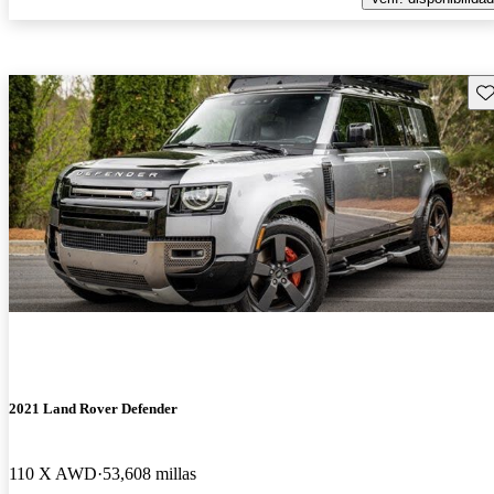
Gu
2021 Land Rover Defender
110 X AWD
53,608 millas