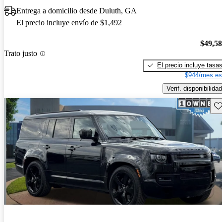
Entrega a domicilio desde Duluth, GA
El precio incluye envío de $1,492
$49,5
Trato justo
El precio incluye tasa
$944/mes es
Verif. disponibilidad
Gu