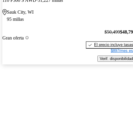
110 P300 S AWD
31,227 millas
Sauk City, WI
95 millas
$50,499
$48,7
Gran oferta
El precio incluye tasa
$897/mes es
Verif. disponibilidad