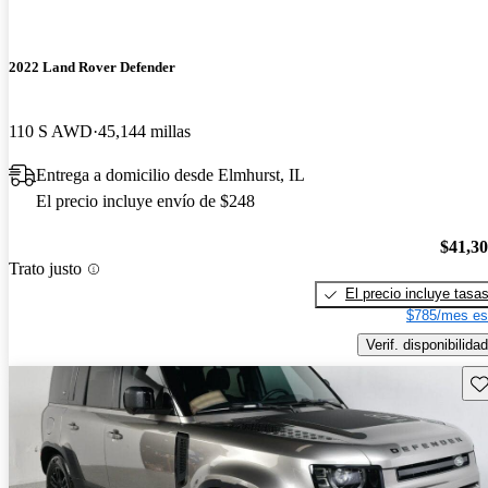
2022 Land Rover Defender
110 S AWD
45,144 millas
Entrega a domicilio desde Elmhurst, IL
El precio incluye envío de $248
$41,3
Trato justo
El precio incluye tasa
$785/mes es
Verif. disponibilidad
Gu