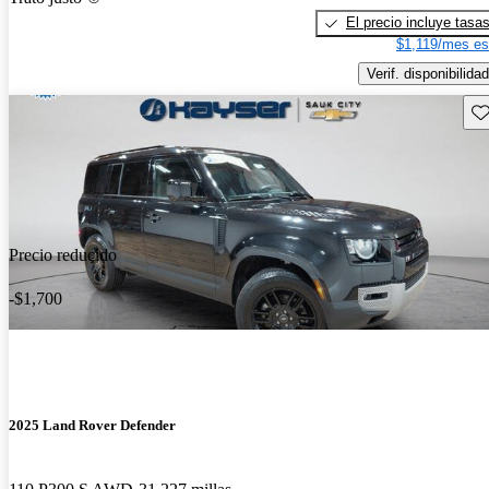
El precio incluye tasa
$1,119/mes es
Verif. disponibilidad
Gu
Precio reducido
-$1,700
2025 Land Rover Defender