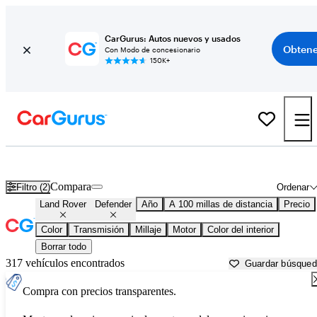
CarGurus: Autos nuevos y usados
Obtene
Con Modo de concesionario
150K+
Land Rover Defender usados en venta cerca de
Appleton, WI
Compara
Filtro (2)
Ordenar
Land Rover
Defender
Año
A 100 millas de distancia
Precio
Color
Transmisión
Millaje
Motor
Color del interior
Borrar todo
317 vehículos encontrados
Guardar búsque
Compra con precios transparentes.