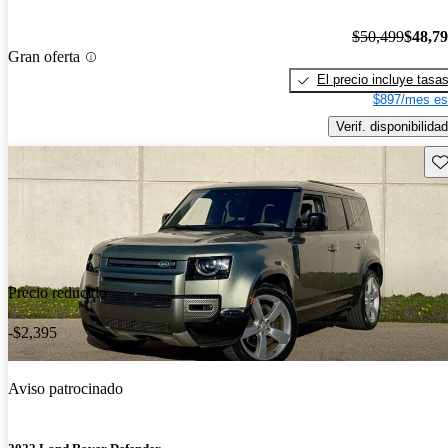
$50,499
$48,7
Gran oferta
El precio incluye tasa
$897/mes es
Verif. disponibilidad
Gu
Precio reducido
-$2,395
Aviso patrocinado