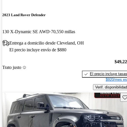
2023 Land Rover Defender
130 X-Dynamic SE AWD
70,550 millas
Entrega a domicilio desde Cleveland, OH
El precio incluye envío de $880
$49,2
Trato justo
El precio incluye tasa
$920/mes es
Verif. disponibilidad
Gu