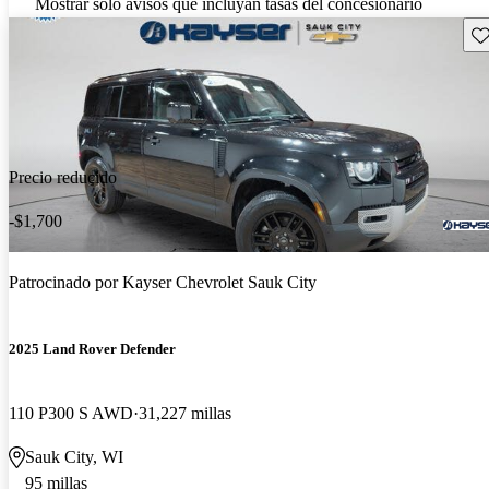
Mostrar solo avisos que incluyan tasas del concesionario
Gu
Precio reducido
-$1,700
Patrocinado por
Kayser Chevrolet Sauk City
2025 Land Rover Defender
110 P300 S AWD
31,227 millas
Sauk City, WI
95 millas