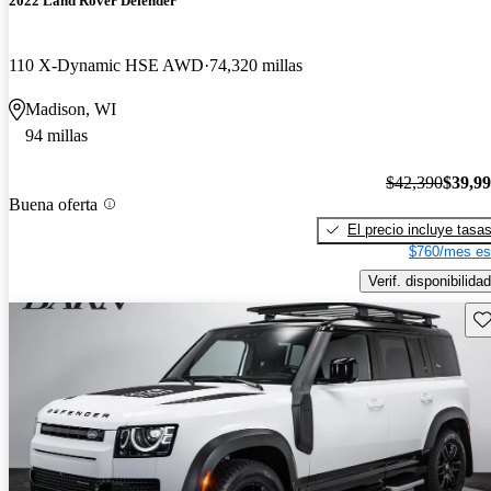
2022 Land Rover Defender
110 X-Dynamic HSE AWD
74,320 millas
Madison, WI
94 millas
$42,390
$39,9
Buena oferta
El precio incluye tasa
$760/mes es
Verif. disponibilidad
Gu