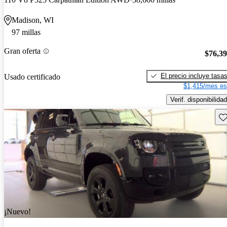
Madison, WI
97 millas
Gran oferta
$76,3
El precio incluye tasa
Usado certificado
$1,415/mes es
Verif. disponibilidad
Gu
¡Nuevo!