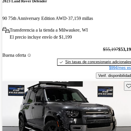
2023 Land Rover Defender
90 75th Anniversary Edition AWD
37,159 millas
Transferencia a la tienda a Milwaukee, WI
El precio incluye envío de $1,199
$55,197
$53,1
Buena oferta
Sin tasas de concesionario adicionale
$994/mes es
Verif. disponibilidad
Gu