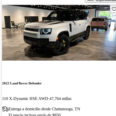
Gu
2022 Land Rover Defender
110 X-Dynamic HSE AWD
47,764 millas
Entrega a domicilio desde Chattanooga, TN
El precio incluye envío de $850