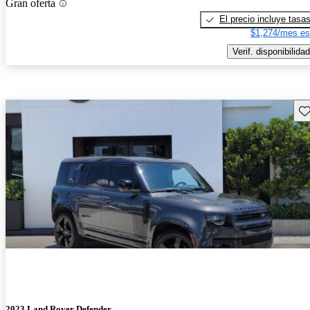
Gran oferta
El precio incluye tasa
$1,274/mes es
Verif. disponibilidad
Gu
2023 Land Rover Defender