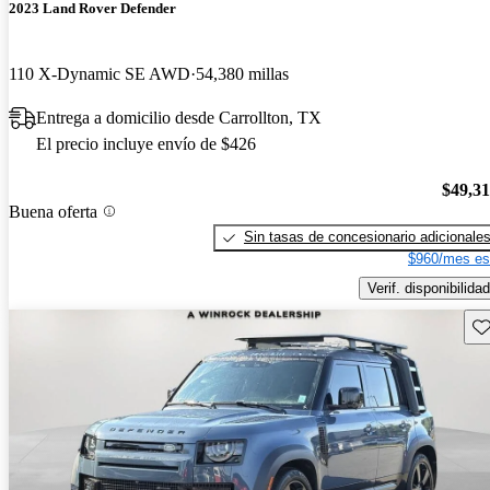
2023 Land Rover Defender
110 X-Dynamic SE AWD
54,380 millas
Entrega a domicilio desde Carrollton, TX
El precio incluye envío de $426
$49,3
Buena oferta
Sin tasas de concesionario adicionale
$960/mes es
Verif. disponibilidad
Gu