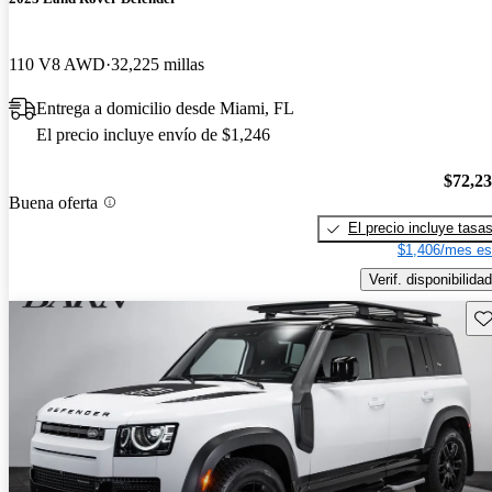
110 V8 AWD
32,225 millas
Entrega a domicilio desde Miami, FL
El precio incluye envío de $1,246
$72,2
Buena oferta
El precio incluye tasa
$1,406/mes es
Verif. disponibilidad
Gu