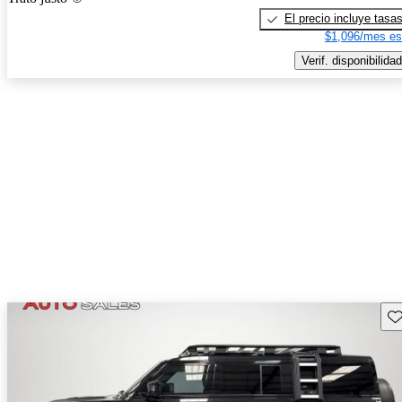
El precio incluye tasa
$1,096/mes es
Verif. disponibilidad
Gu