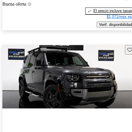
Buena oferta
El precio incluye tasa
$1,071/mes es
Verif. disponibilidad
Gu