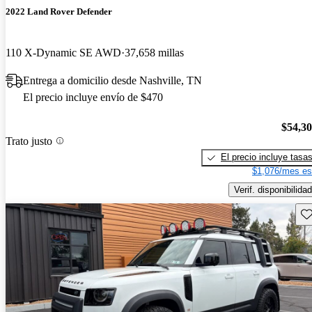
2022 Land Rover Defender
110 X-Dynamic SE AWD
37,658 millas
Entrega a domicilio desde Nashville, TN
El precio incluye envío de $470
$54,3
Trato justo
El precio incluye tasa
$1,076/mes es
Verif. disponibilidad
Gu