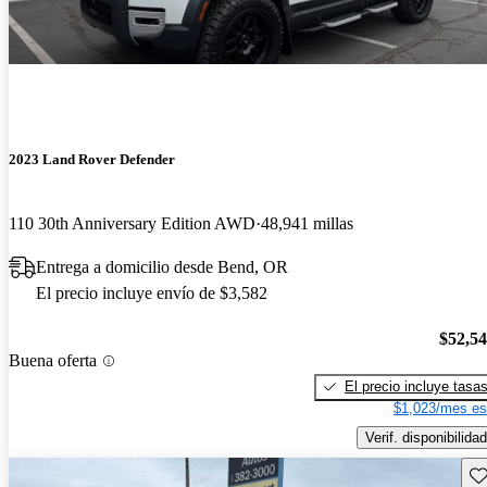
2023 Land Rover Defender
110 30th Anniversary Edition AWD
48,941 millas
Entrega a domicilio desde Bend, OR
El precio incluye envío de $3,582
$52,5
Buena oferta
El precio incluye tasa
$1,023/mes es
Verif. disponibilidad
Gu