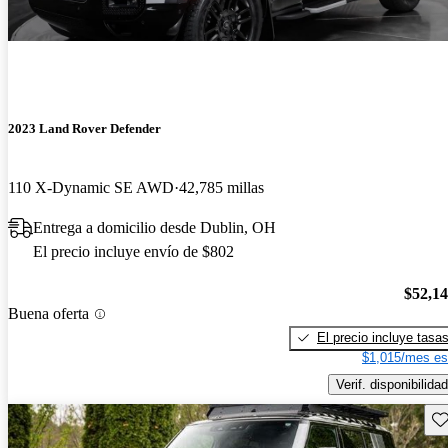
2023 Land Rover Defender
110 X-Dynamic SE AWD
42,785 millas
Entrega a domicilio desde Dublin, OH
El precio incluye envío de $802
$52,1
Buena oferta
El precio incluye tasa
$1,015/mes es
Verif. disponibilidad
Gu