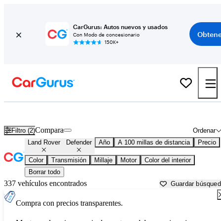
CarGurus: Autos nuevos y usados
Obtene
Con Modo de concesionario
150K+
Land Rover Defender usados en venta cerca de
Alexandria, LA
Compara
Filtro (2)
Ordenar
Land Rover
Defender
Año
A 100 millas de distancia
Precio
Color
Transmisión
Millaje
Motor
Color del interior
Borrar todo
337 vehículos encontrados
Guardar búsque
Compra con precios transparentes.