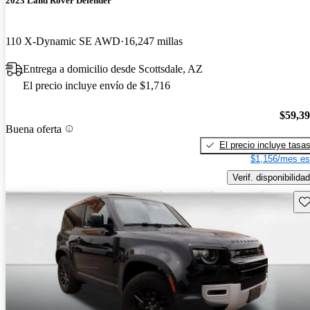
2023 Land Rover Defender
110 X-Dynamic SE AWD
16,247 millas
Entrega a domicilio desde Scottsdale, AZ
El precio incluye envío de $1,716
$59,3
Buena oferta
El precio incluye tasa
$1,156/mes es
Verif. disponibilidad
Gu