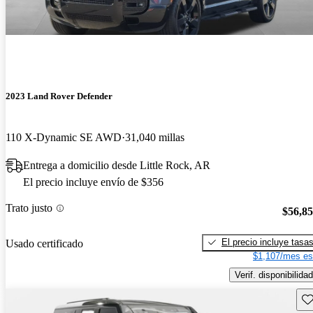
2023 Land Rover Defender
110 X-Dynamic SE AWD
31,040 millas
Entrega a domicilio desde Little Rock, AR
El precio incluye envío de $356
Trato justo
$56,8
El precio incluye tasa
Usado certificado
$1,107/mes es
Verif. disponibilidad
Gu