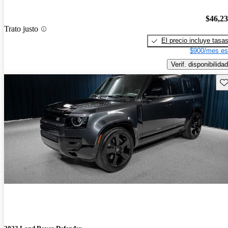
$46,2
Trato justo
El precio incluye tasa
$900/mes es
Verif. disponibilidad
Gu