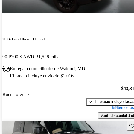
2024 Land Rover Defender
90 P300 S AWD
31,528 millas
Entrega a domicilio desde Waldorf, MD
El precio incluye envío de $1,016
$43,8
Buena oferta
El precio incluye tasa
$846/mes es
Verif. disponibilidad
Gu