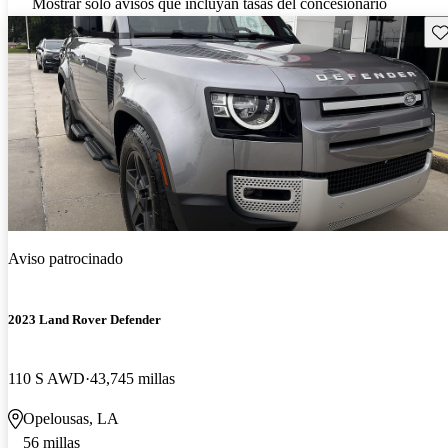
Mostrar solo avisos que incluyan tasas del concesionario
Gu
Aviso patrocinado
2023 Land Rover Defender
110 S AWD
43,745 millas
Opelousas, LA
56 millas