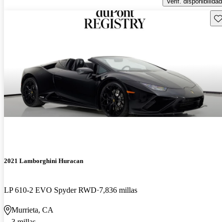
Verif. disponibilidad
Gu
2021 Lamborghini Huracan
LP 610-2 EVO Spyder RWD
7,836 millas
Murrieta, CA
3 millas