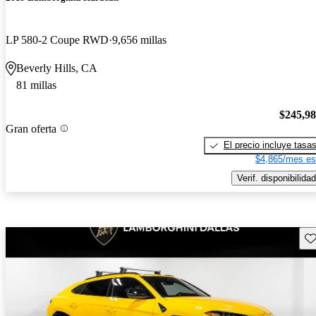
LP 580-2 Coupe RWD
9,656 millas
Beverly Hills, CA
81 millas
$245,9
Gran oferta
El precio incluye tasa
$4,865/mes es
Verif. disponibilidad
Gu