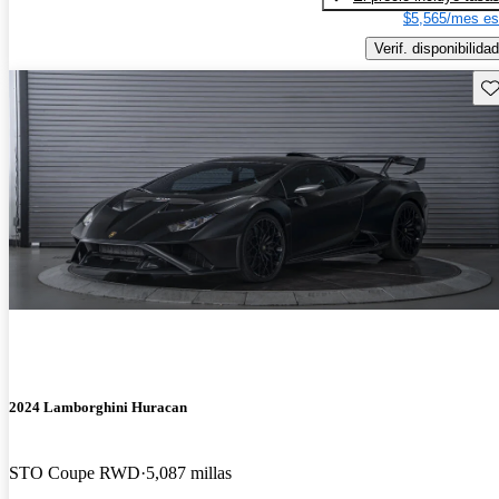
$5,565/mes es
Verif. disponibilidad
Gu
2024 Lamborghini Huracan
STO Coupe RWD
5,087 millas