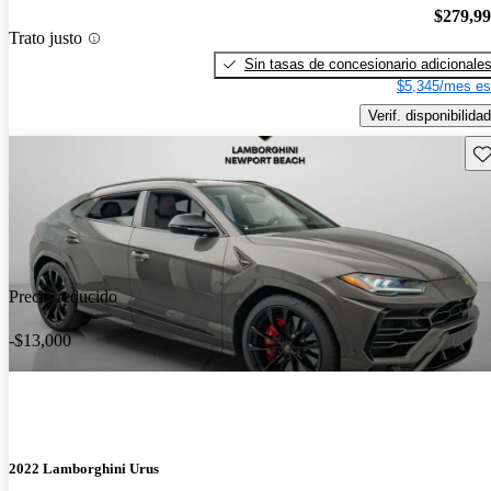
$279,9
Trato justo
Sin tasas de concesionario adicionale
$5,345/mes es
Verif. disponibilidad
Gu
Precio reducido
-$13,000
2022 Lamborghini Urus