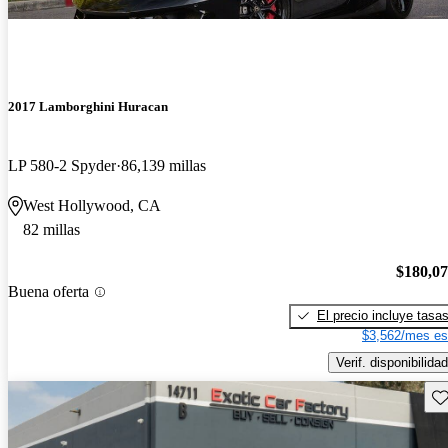
2017 Lamborghini Huracan
LP 580-2 Spyder
86,139 millas
West Hollywood, CA
82 millas
$180,0
Buena oferta
El precio incluye tasa
$3,562/mes es
Verif. disponibilidad
Gu