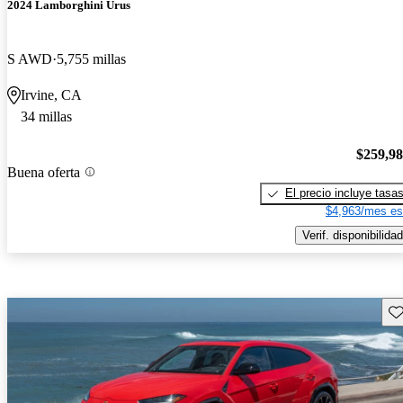
2024 Lamborghini Urus
S AWD
5,755 millas
Irvine, CA
34 millas
$259,9
Buena oferta
El precio incluye tasa
$4,963/mes es
Verif. disponibilidad
Gu