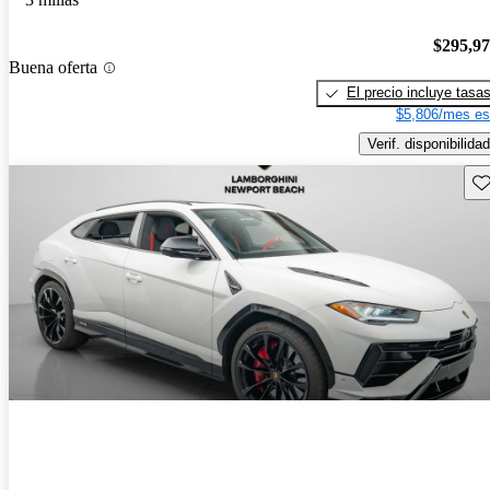
$295,9
Buena oferta
El precio incluye tasa
$5,806/mes es
Verif. disponibilidad
Gu