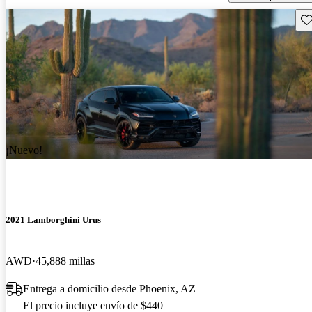
Gu
¡Nuevo!
2021 Lamborghini Urus
AWD
45,888 millas
Entrega a domicilio desde Phoenix, AZ
El precio incluye envío de $440