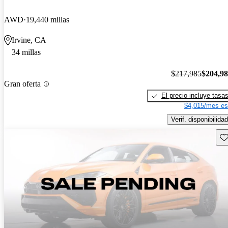
AWD
19,440 millas
Irvine, CA
34 millas
$217,985
$204,9
Gran oferta
El precio incluye tasa
$4,015/mes es
Verif. disponibilidad
Gu