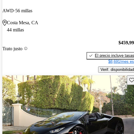
AWD
56 millas
Costa Mesa, CA
44 millas
$459,9
Trato justo
El precio incluye tasa
$8,691/mes es
Verif. disponibilidad
Gu