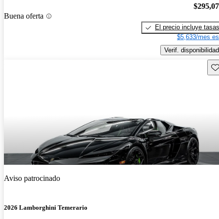
$295,0
Buena oferta
El precio incluye tasa
$5,633/mes es
Verif. disponibilidad
Gu
Aviso patrocinado
2026 Lamborghini Temerario