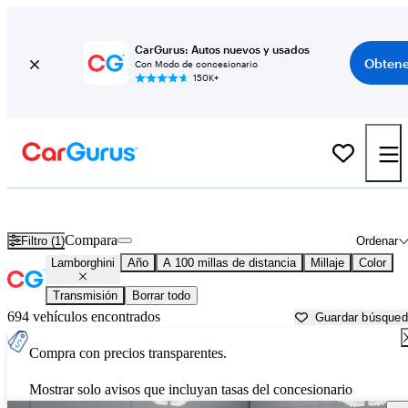
CarGurus: Autos nuevos y usados
Obtene
Con Modo de concesionario
150K+
Autos Lamborghini usados en venta cerca de
Temecula, CA
Compara
Filtro (1)
Ordenar
Lamborghini
Año
A 100 millas de distancia
Millaje
Color
Transmisión
Borrar todo
694 vehículos encontrados
Guardar búsque
Compra con precios transparentes.
Mostrar solo avisos que incluyan tasas del concesionario