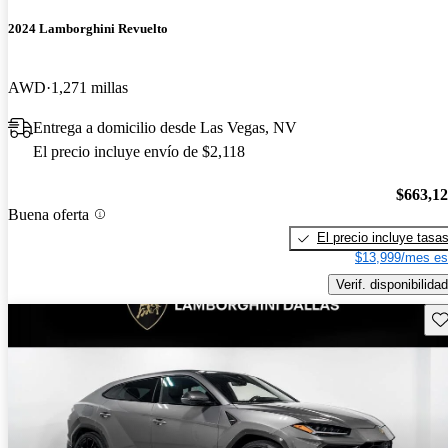
2024 Lamborghini Revuelto
AWD
1,271 millas
Entrega a domicilio desde Las Vegas, NV
El precio incluye envío de $2,118
$663,1
Buena oferta
El precio incluye tasa
$13,999/mes es
Verif. disponibilidad
Gu