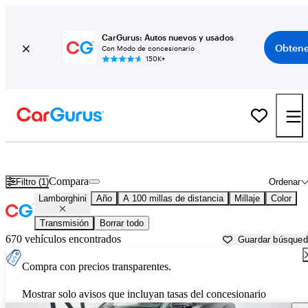
CarGurus: Autos nuevos y usados
Obtene
Con Modo de concesionario
150K+
Autos Lamborghini usados en venta cerca de
Springfield, IL
Compara
Filtro (1)
Ordenar
Lamborghini
Año
A 100 millas de distancia
Millaje
Color
Transmisión
Borrar todo
670 vehículos encontrados
Guardar búsque
Compra con precios transparentes.
Mostrar solo avisos que incluyan tasas del concesionario