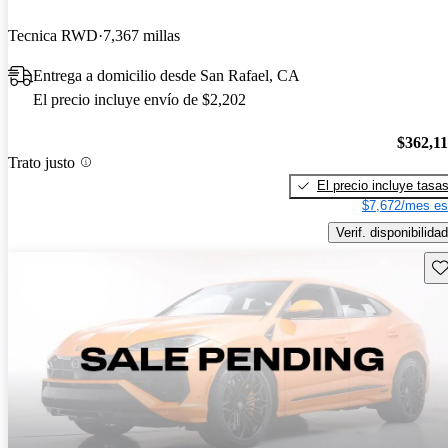
Tecnica RWD
7,367 millas
Entrega a domicilio desde San Rafael, CA
El precio incluye envío de $2,202
$362,1
Trato justo
El precio incluye tasa
$7,672/mes es
Verif. disponibilidad
Gu