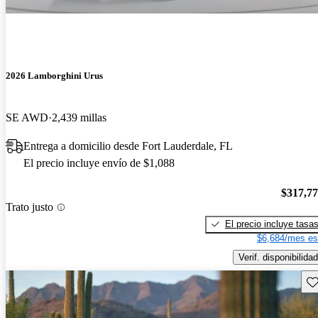
2026 Lamborghini Urus
SE AWD
2,439 millas
Entrega a domicilio desde Fort Lauderdale, FL
El precio incluye envío de $1,088
$317,7
Trato justo
El precio incluye tasa
$6,684/mes es
Verif. disponibilidad
Gu