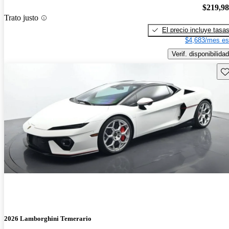
$219,9
Trato justo
El precio incluye tasa
$4,683/mes es
Verif. disponibilidad
Gu
2026 Lamborghini Temerario