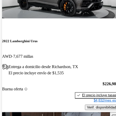
2022 Lamborghini Urus
AWD
7,677 millas
Entrega a domicilio desde Richardson, TX
El precio incluye envío de $1,535
$226,9
Buena oferta
El precio incluye tasa
$4,832/mes es
Verif. disponibilidad
Gu