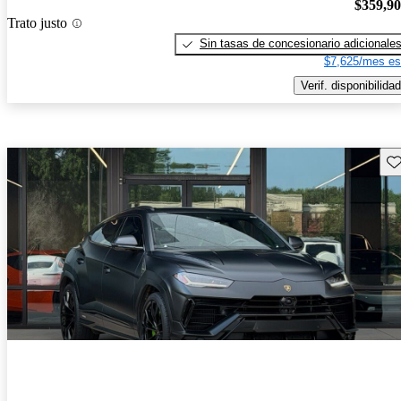
$359,9
Trato justo
Sin tasas de concesionario adicionale
$7,625/mes es
Verif. disponibilidad
Gu