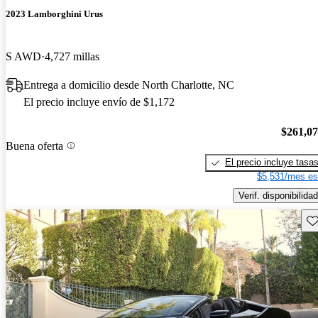
2023 Lamborghini Urus
S AWD
4,727 millas
Entrega a domicilio desde North Charlotte, NC
El precio incluye envío de $1,172
$261,0
Buena oferta
El precio incluye tasa
$5,531/mes es
Verif. disponibilidad
Gu