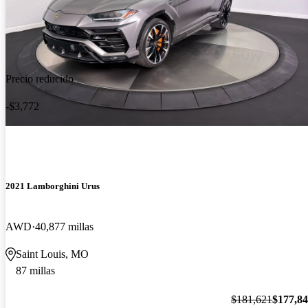
Precio reducido
-$3,772
2021 Lamborghini Urus
AWD
40,877 millas
Saint Louis, MO
87 millas
$181,621
$177,8