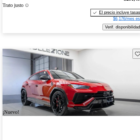
Trato justo
El precio incluye tasa
$6,176/mes es
Verif. disponibilidad
Gu
¡Nuevo!