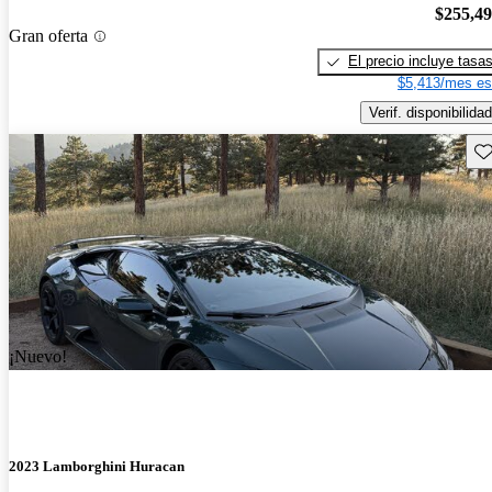
$255,4
Gran oferta
El precio incluye tasa
$5,413/mes es
Verif. disponibilidad
Gu
¡Nuevo!
2023 Lamborghini Huracan