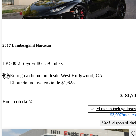
2017 Lamborghini Huracan
LP 580-2 Spyder
86,139 millas
Entrega a domicilio desde West Hollywood, CA
El precio incluye envío de $1,628
$181,7
Buena oferta
El precio incluye tasa
$3,907/mes es
Verif. disponibilidad
Gu