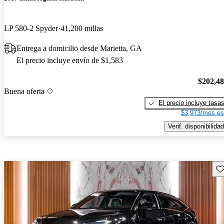
LP 580-2 Spyder
41,200 millas
Entrega a domicilio desde Marietta, GA
El precio incluye envío de $1,583
$202,4
Buena oferta
El precio incluye tasa
$3,973/mes es
Verif. disponibilidad
Gu