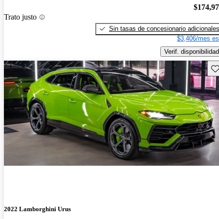
$174,9
Trato justo
Sin tasas de concesionario adicionale
$3,406/mes es
Verif. disponibilidad
Gu
2022 Lamborghini Urus