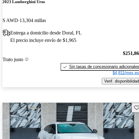
2023 Lamborghini Urus
S AWD
13,304 millas
Entrega a domicilio desde Doral, FL
El precio incluye envío de $1,965
$251,8
Trato justo
Sin tasas de concesionario adicionale
$4,811/mes es
Verif. disponibilidad
Gu