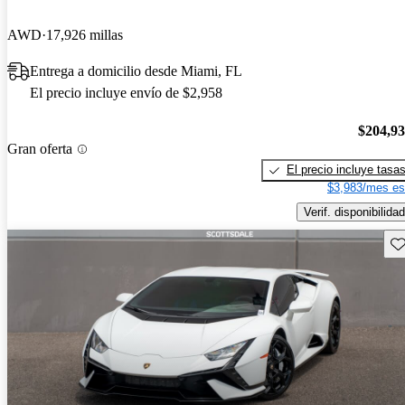
AWD
17,926 millas
Entrega a domicilio desde Miami, FL
El precio incluye envío de $2,958
$204,9
Gran oferta
El precio incluye tasa
$3,983/mes es
Verif. disponibilidad
Gu