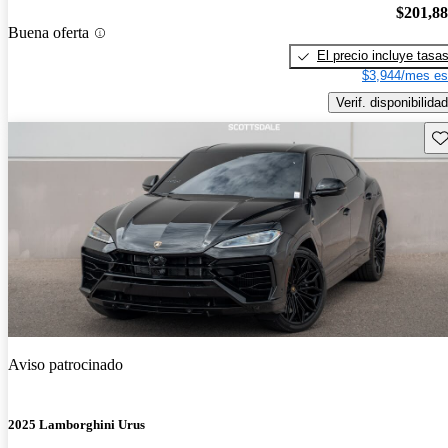
$201,8
Buena oferta
El precio incluye tasa
$3,944/mes es
Verif. disponibilidad
Gu
Aviso patrocinado
2025 Lamborghini Urus