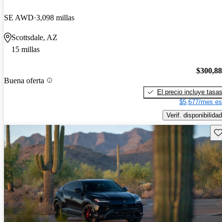
SE AWD
3,098 millas
Scottsdale, AZ
15 millas
$300,8
Buena oferta
El precio incluye tasa
$5,677/mes es
Verif. disponibilidad
Gu