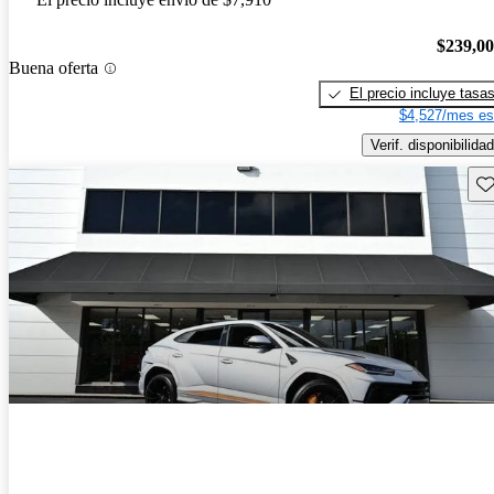
$239,0
Buena oferta
El precio incluye tasa
$4,527/mes es
Verif. disponibilidad
Gu