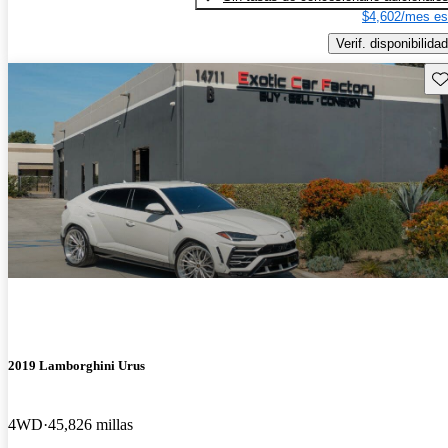
$4,602/mes es
Verif. disponibilidad
Gu
2019 Lamborghini Urus
4WD
45,826 millas