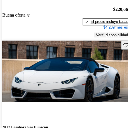
$220,6
Buena oferta
El precio incluye tasa
$4,289/mes es
Verif. disponibilidad
Gu
2017 Lamborghini Huracan