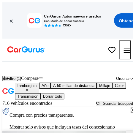
CarGurus: Autos nuevos y usados
Obtene
Con Modo de concesionario
150K+
Autos Lamborghini usados en venta cerca de
Phoenix, AZ
Compara
Filtro (1)
Ordenar
Lamborghini
Año
A 50 millas de distancia
Millaje
Color
Transmisión
Borrar todo
716 vehículos encontrados
Guardar búsque
Compra con precios transparentes.
Mostrar solo avisos que incluyan tasas del concesionario