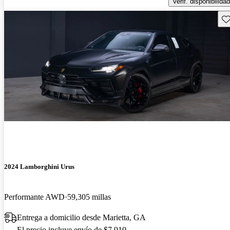
Verif. disponibilidad
Gu
2024 Lamborghini Urus
Performante AWD
59,305 millas
Entrega a domicilio desde Marietta, GA
El precio incluye envío de $7,910