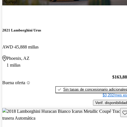
¡Nuevo!
2021 Lamborghini Urus
AWD
45,888 millas
Phoenix, AZ
1 millas
$163,8
Buena oferta
Sin tasas de concesionario adicionale
$3,202/mes es
Verif. disponibilidad
Gu