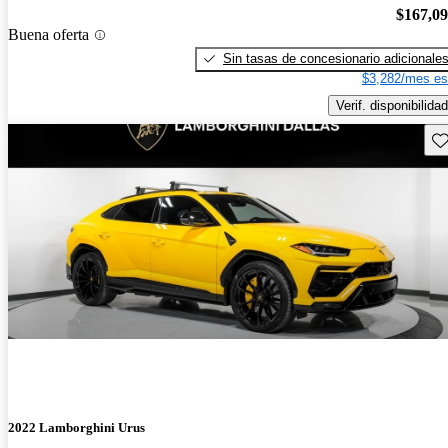
$167,0
Buena oferta
Sin tasas de concesionario adicionale
$3,282/mes es
Verif. disponibilidad
Gu
2022 Lamborghini Urus