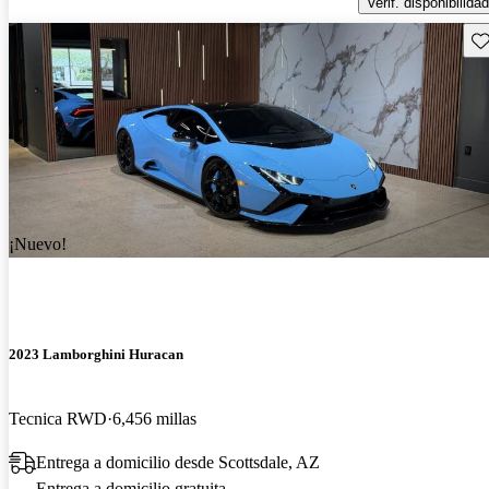
Verif. disponibilidad
Gu
¡Nuevo!
2023 Lamborghini Huracan
Tecnica RWD
6,456 millas
Entrega a domicilio desde Scottsdale, AZ
Entrega a domicilio gratuita