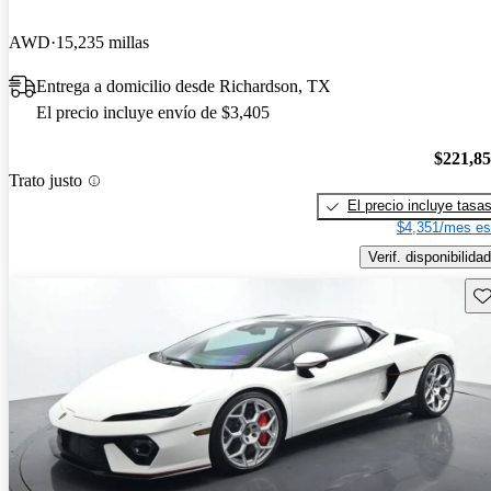
AWD
15,235 millas
Entrega a domicilio desde Richardson, TX
El precio incluye envío de $3,405
$221,8
Trato justo
El precio incluye tasa
$4,351/mes es
Verif. disponibilidad
Gu