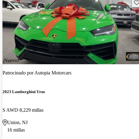
Gu
¡Nuevo!
Patrocinado por
Autopia Motorcars
2023 Lamborghini Urus
S AWD
8,229 millas
Union, NJ
16 millas