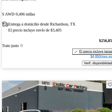
S AWD
9,496 millas
Entrega a domicilio desde Richardson, TX
El precio incluye envío de $3,405
$256,8
Trato justo
El precio incluye tasa
$4,950/mes es
Verif. disponibilidad
Gu