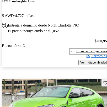
2023 Lamborghini Urus
S AWD
4,727 millas
Entrega a domicilio desde North Charlotte, NC
El precio incluye envío de $1,052
$260,9
Buena oferta
El precio incluye tasa
$5,029/mes es
Verif. disponibilidad
Gu