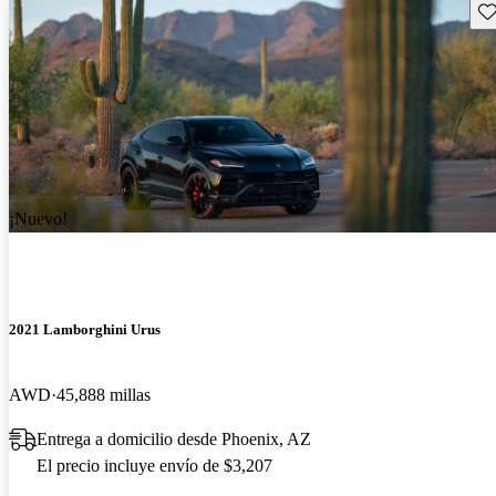
Gu
¡Nuevo!
2021 Lamborghini Urus
AWD
45,888 millas
Entrega a domicilio desde Phoenix, AZ
El precio incluye envío de $3,207