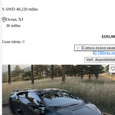
S AWD
48,220 millas
Ocean, NJ
36 millas
$193,9
Gran oferta
El precio incluye tasa
$3,739/mes es
Verif. disponibilidad
Gu