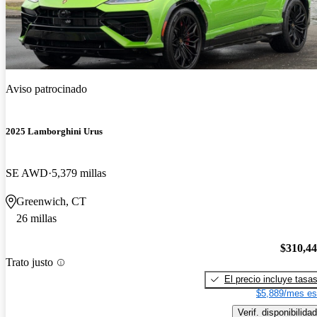
Aviso patrocinado
2025 Lamborghini Urus
SE AWD
5,379 millas
Greenwich, CT
26 millas
$310,4
Trato justo
El precio incluye tasa
$5,889/mes es
Verif. disponibilidad