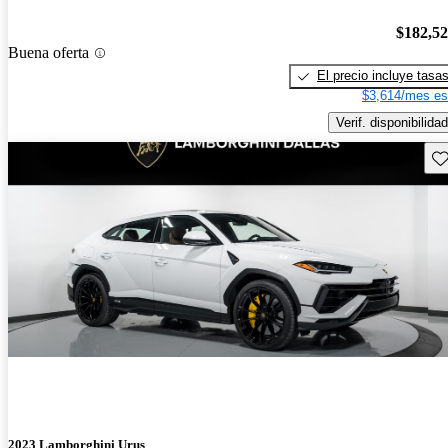
$182,5
Buena oferta
El precio incluye tasa
$3,614/mes es
Verif. disponibilidad
Gu
2023 Lamborghini Urus