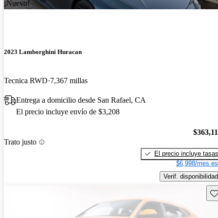
¡Nuevo!
2023 Lamborghini Huracan
Tecnica RWD
7,367 millas
Entrega a domicilio desde San Rafael, CA
El precio incluye envío de $3,208
$363,1
Trato justo
El precio incluye tasa
$6,998/mes es
Verif. disponibilidad
Gu