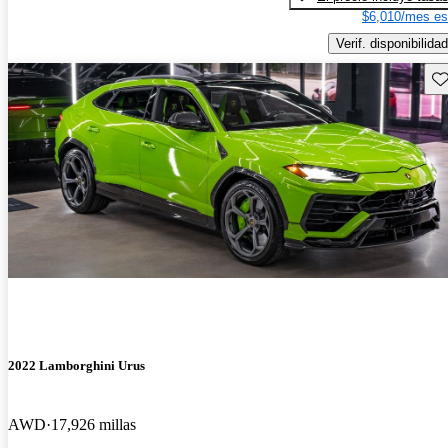
$6,010/mes es
Verif. disponibilidad
Gu
2022 Lamborghini Urus
AWD
17,926 millas