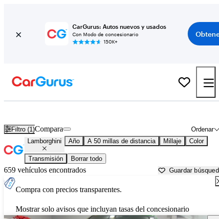
CarGurus: Autos nuevos y usados
Obtene
Con Modo de concesionario
150K+
Autos Lamborghini usados en venta cerca de
New York, NY
Compara
Filtro (1)
Ordenar
Lamborghini
Año
A 50 millas de distancia
Millaje
Color
Transmisión
Borrar todo
659 vehículos encontrados
Guardar búsque
Compra con precios transparentes.
Mostrar solo avisos que incluyan tasas del concesionario