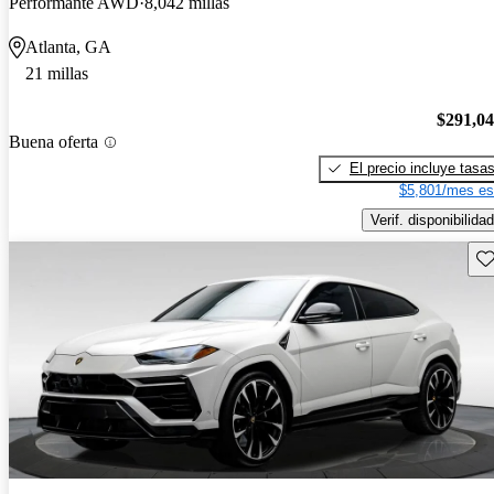
Performante AWD
8,042 millas
Atlanta, GA
21 millas
$291,0
Buena oferta
El precio incluye tasa
$5,801/mes es
Verif. disponibilidad
Gu