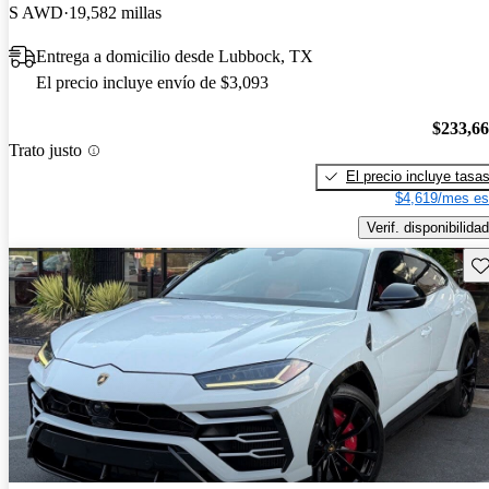
S AWD
19,582 millas
Entrega a domicilio desde Lubbock, TX
El precio incluye envío de $3,093
$233,6
Trato justo
El precio incluye tasa
$4,619/mes es
Verif. disponibilidad
Gu