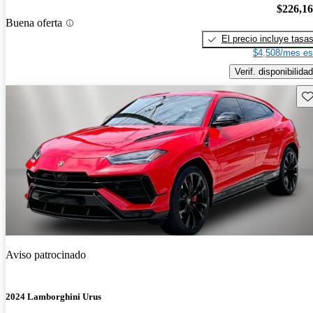
$226,1
Buena oferta
El precio incluye tasa
$4,508/mes es
Verif. disponibilidad
Gu
Aviso patrocinado
2024 Lamborghini Urus