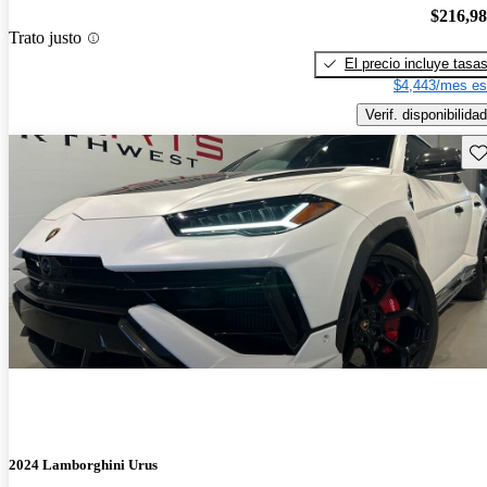
$216,9
Trato justo
El precio incluye tasa
$4,443/mes es
Verif. disponibilidad
Gu
2024 Lamborghini Urus