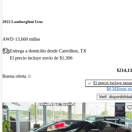
2022 Lamborghini Urus
AWD
13,660 millas
Entrega a domicilio desde Carrollton, TX
El precio incluye envío de $1,306
$214,1
Buena oferta
El precio incluye tasa
$4,343/mes es
Verif. disponibilidad
Gu