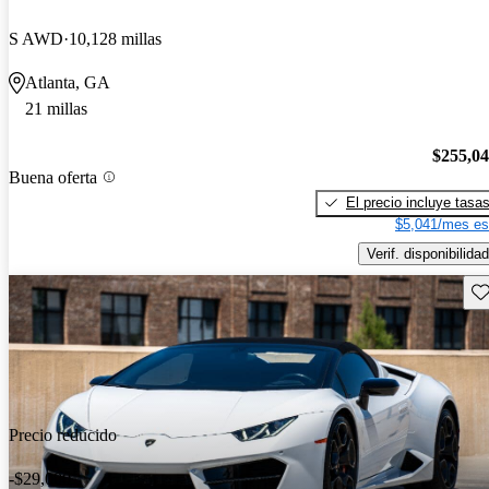
S AWD
10,128 millas
Atlanta, GA
21 millas
$255,0
Buena oferta
El precio incluye tasa
$5,041/mes es
Verif. disponibilidad
Gu
Precio reducido
-$29,000