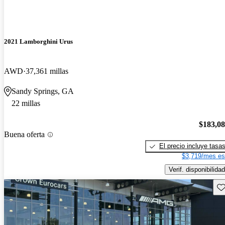
2021 Lamborghini Urus
AWD
37,361 millas
Sandy Springs, GA
22 millas
$183,0
Buena oferta
El precio incluye tasa
$3,719/mes es
Verif. disponibilidad
Gu