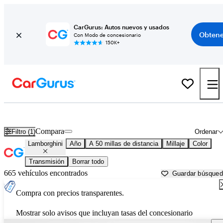
CarGurus: Autos nuevos y usados
Obtene
Con Modo de concesionario
150K+
Autos Lamborghini usados en venta cerca de
Lawrenceville, GA
Compara
Filtro (1)
Ordenar
Lamborghini
Año
A 50 millas de distancia
Millaje
Color
Transmisión
Borrar todo
665 vehículos encontrados
Guardar búsque
Compra con precios transparentes.
Mostrar solo avisos que incluyan tasas del concesionario