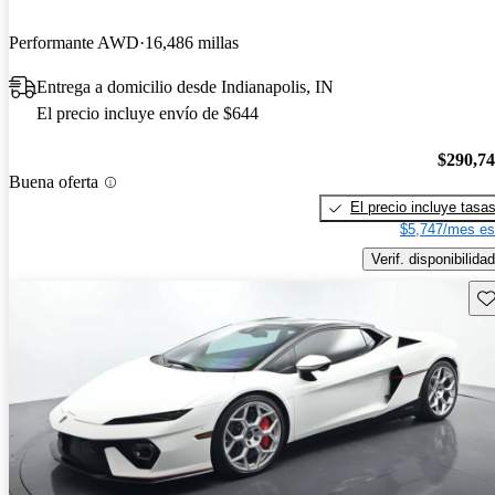
Performante AWD
16,486 millas
Entrega a domicilio desde Indianapolis, IN
El precio incluye envío de $644
$290,7
Buena oferta
El precio incluye tasa
$5,747/mes es
Verif. disponibilidad
Gu