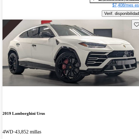
$7,408/mes es
Verif. disponibilidad
Gu
2019 Lamborghini Urus
4WD
43,852 millas