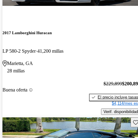
2017 Lamborghini Huracan
LP 580-2 Spyder
41,200 millas
Marietta, GA
28 millas
$229,899
$200,8
Buena oferta
El precio incluye tasa
$4,114/mes es
Verif. disponibilidad
Gu