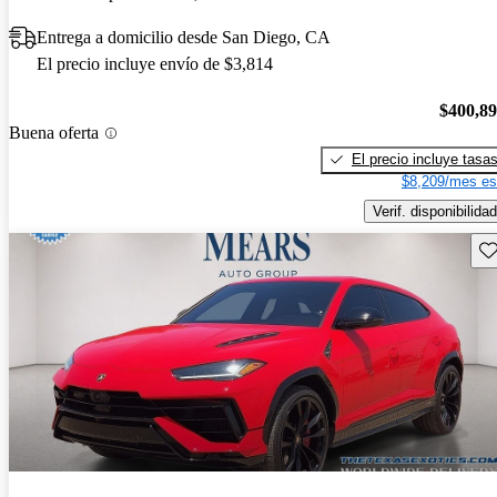
Entrega a domicilio desde San Diego, CA
El precio incluye envío de $3,814
$400,8
Buena oferta
El precio incluye tasa
$8,209/mes es
Verif. disponibilidad
Gu