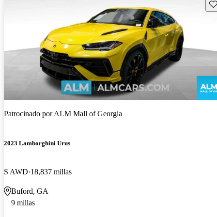
Gu
Patrocinado por
ALM Mall of Georgia
2023 Lamborghini Urus
S AWD
18,837 millas
Buford, GA
9 millas