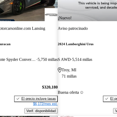
¡Nuevo!
torcarsonline.com Lansing
Aviso patrocinado
uracan
2024 Lamborghini Urus
LP 640-4 Performante Spyder Convertible AWD
5,750 millas
S AWD
5,514 millas
Troy, MI
71 millas
$320,180
Buena oferta
El precio incluye tasas
El p
$6,172/mes est.
Verif. disponibilidad
V