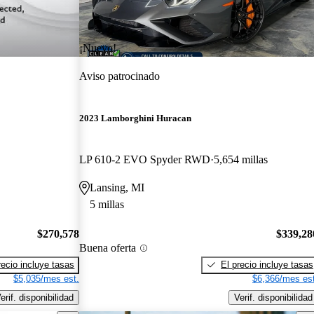
¡Nuevo!
Aviso patrocinado
2023 Lamborghini Huracan
LP 610-2 EVO Spyder RWD
5,654 millas
Lansing, MI
5 millas
$270,578
$339,28
Buena oferta
recio incluye tasas
El precio incluye tasas
$5,035/mes est.
$6,366/mes est
erif. disponibilidad
Verif. disponibilidad