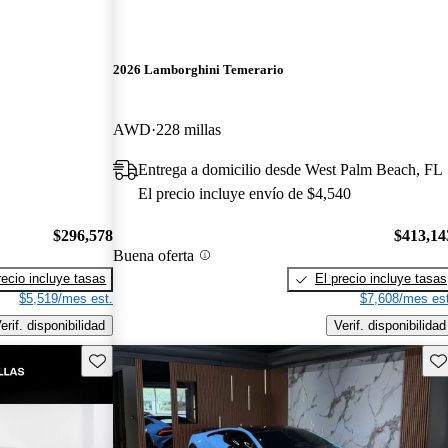
2026 Lamborghini Temerario
AWD
228 millas
Entrega a domicilio desde West Palm Beach, FL
El precio incluye envío de $4,540
$296,578
$413,14
Buena oferta
recio incluye tasas
El precio incluye tasas
$5,519/mes est.
$7,608/mes est
erif. disponibilidad
Verif. disponibilidad
Guarda este Aviso
Gu