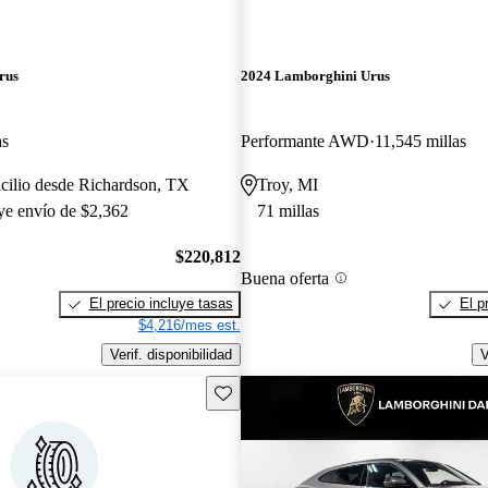
rus
2024 Lamborghini Urus
as
Performante AWD
11,545 millas
cilio desde Richardson, TX
Troy, MI
uye envío de $2,362
71 millas
$220,812
Buena oferta
El precio incluye tasas
El p
$4,216/mes est.
Verif. disponibilidad
V
Guarda este Aviso