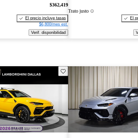
$362,419
Trato justo
El precio incluye tasas
El p
$6,800/mes est.
Verif. disponibilidad
V
Guarda este Aviso