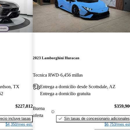
2023 Lamborghini Huracan
Tecnica RWD
6,456 millas
ardson, TX
Entrega a domicilio desde Scottsdale, AZ
62
Entrega a domicilio gratuita
$227,812
$359,90
Buena
oferta
recio incluye tasas
Sin tasas de concesionario adicionales
$4,350/mes est.
$6,753/mes est