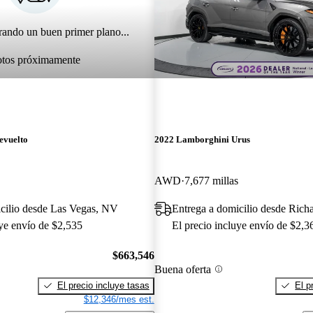
rando un buen primer plano...
otos próximamente
evuelto
2022 Lamborghini Urus
AWD
7,677 millas
cilio desde Las Vegas, NV
Entrega a domicilio desde Rich
uye envío de $2,535
El precio incluye envío de $2,3
$663,546
Buena oferta
El precio incluye tasas
El p
$12,346/mes est.