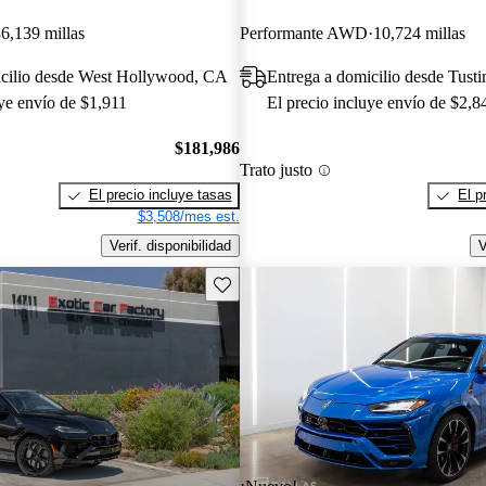
6,139 millas
Performante AWD
10,724 millas
icilio desde West Hollywood, CA
Entrega a domicilio desde Tust
uye envío de $1,911
El precio incluye envío de $2,8
$181,986
Trato justo
El precio incluye tasas
El p
$3,508/mes est.
Verif. disponibilidad
V
Guarda este Aviso