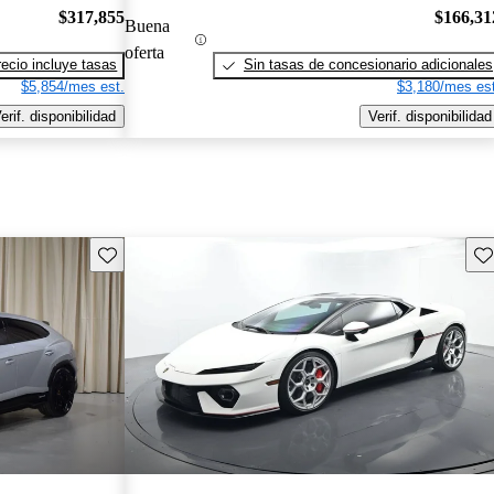
$317,855
$166,31
Buena
oferta
recio incluye tasas
Sin tasas de concesionario adicionales
$5,854/mes est.
$3,180/mes est
erif. disponibilidad
Verif. disponibilidad
Guarda este Aviso
Gu