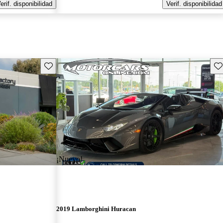
erif. disponibilidad
Verif. disponibilidad
Guarda este Aviso
Gu
¡Nuevo!
2019 Lamborghini Huracan