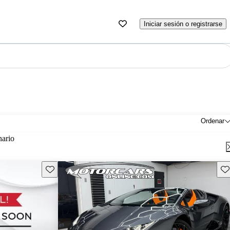
Iniciar sesión o registrarse
Ordenar
nario
Guarda este Aviso
Gu