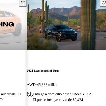
Guarda este Aviso
Gu
¡Nuevo!
2021 Lamborghini Urus
AWD
45,888 millas
 Lauderdale, FL
Entrega a domicilio desde Phoenix, AZ
70
El precio incluye envío de $2,424