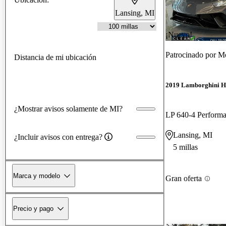
Lansing, MI
¡Nuevo!
Patrocinado por
Mo
Distancia de mi ubicación
2019 Lamborghini H
¿Mostrar avisos solamente de MI?
Lansing, MI
¿Incluir avisos con entrega?
5 millas
Marca y modelo
Gran oferta
Precio y pago