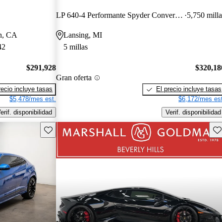
LP 640-4 Performante Spyder Convertible AWD
5,750 milla
in, CA
Lansing, MI
42
5 millas
$291,928
$320,18
Gran oferta
recio incluye tasas
El precio incluye tasas
$5,478/mes est.
$6,172/mes est
erif. disponibilidad
Verif. disponibilidad
Guarda este Aviso
Gu