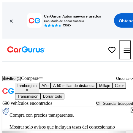
CarGurus: Autos nuevos y usados
Obtene
Con Modo de concesionario
150K+
Autos Lamborghini usados en venta cerca de
Lancaster, SC
Compara
Filtro (1)
Ordenar
Lamborghini
Año
A 50 millas de distancia
Millaje
Color
Transmisión
Borrar todo
690 vehículos encontrados
Guardar búsque
Compra con precios transparentes.
Mostrar solo avisos que incluyan tasas del concesionario