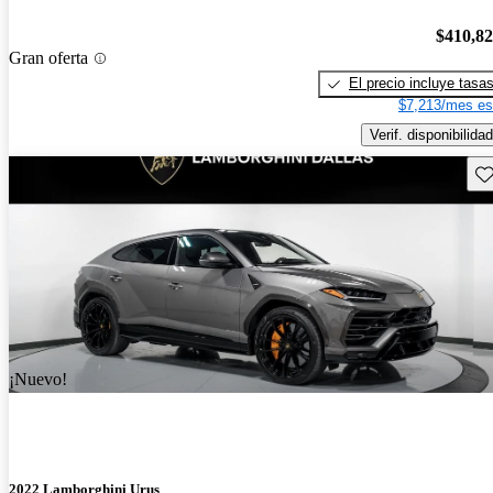
$410,8
Gran oferta
El precio incluye tasa
$7,213/mes es
Verif. disponibilidad
Gu
¡Nuevo!
2022 Lamborghini Urus