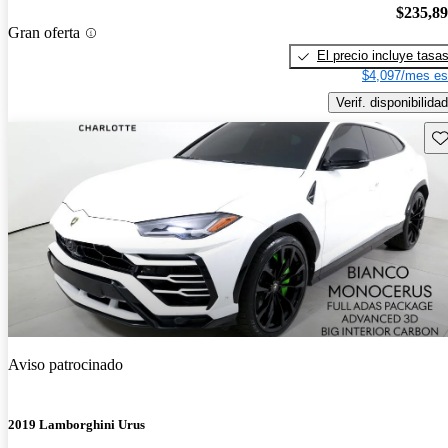
$235,8
Gran oferta
El precio incluye tasa
$4,097/mes es
Verif. disponibilidad
Gu
Aviso patrocinado
2019 Lamborghini Urus