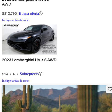
AWD
$310,795
Buena oferta
Incluye tarifas de conc.
2023 Lamborghini Urus S AWD
$246,076
Sobreprecio
Incluye tarifas de conc.
Gu