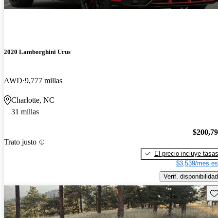
2020 Lamborghini Urus
AWD
9,777 millas
Charlotte, NC
31 millas
$200,7
Trato justo
El precio incluye tasa
$3,539/mes es
Verif. disponibilidad
Gu