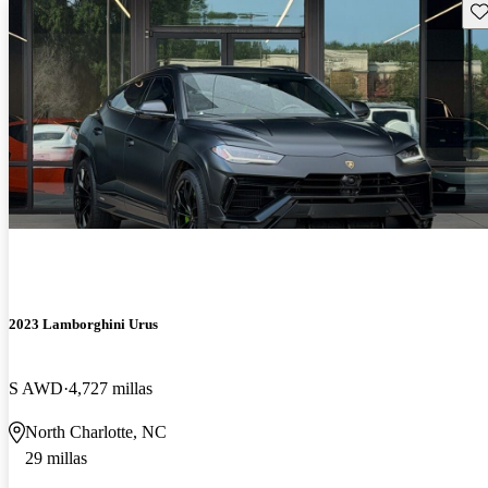
Gu
2023 Lamborghini Urus
S AWD
4,727 millas
North Charlotte, NC
29 millas