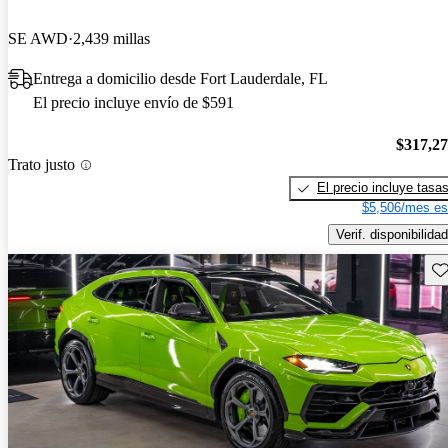
SE AWD
2,439 millas
Entrega a domicilio desde Fort Lauderdale, FL
El precio incluye envío de $591
$317,2
Trato justo
El precio incluye tasa
$5,506/mes es
Verif. disponibilidad
Gu