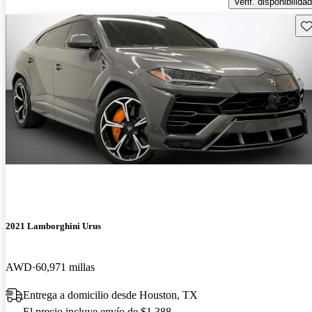
Verif. disponibilidad
Gu
2021 Lamborghini Urus
AWD
60,971 millas
Entrega a domicilio desde Houston, TX
El precio incluye envío de $1,388