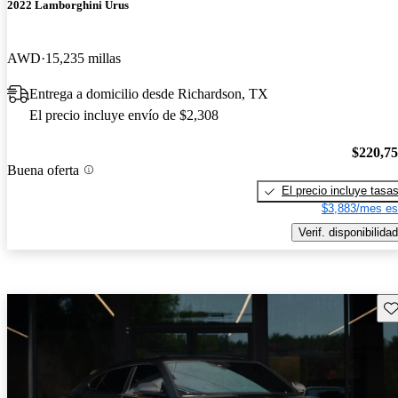
2022 Lamborghini Urus
AWD
15,235 millas
Entrega a domicilio desde Richardson, TX
El precio incluye envío de $2,308
$220,7
Buena oferta
El precio incluye tasa
$3,883/mes es
Verif. disponibilidad
Gu