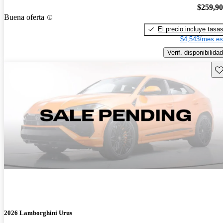
$259,9
Buena oferta
El precio incluye tasa
$4,543/mes es
Verif. disponibilidad
Gu
2026 Lamborghini Urus