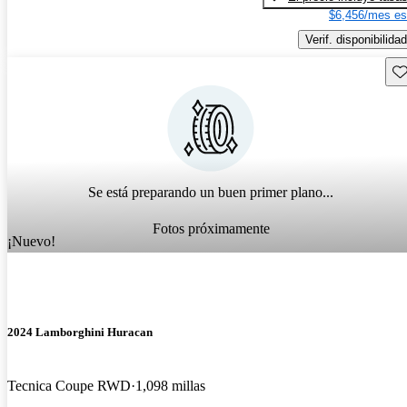
$6,456/mes es
Verif. disponibilidad
Gu
Se está preparando un buen primer plano...
Fotos próximamente
¡Nuevo!
2024 Lamborghini Huracan
Tecnica Coupe RWD
1,098 millas