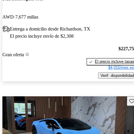
AWD
7,677 millas
Entrega a domicilio desde Richardson, TX
El precio incluye envío de $2,308
$227,7
Gran oferta
El precio incluye tasa
$4,015/mes es
Verif. disponibilidad
Gu