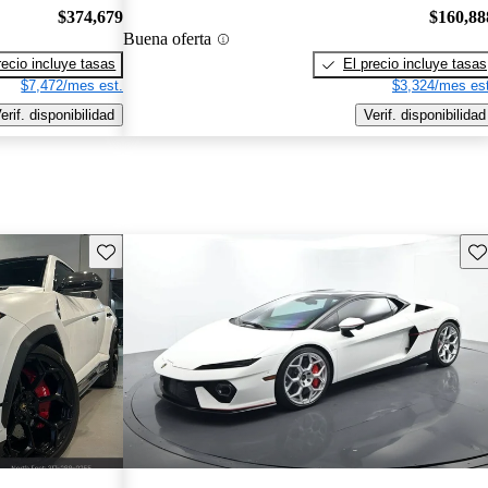
$374,679
$160,88
Buena oferta
recio incluye tasas
El precio incluye tasas
$7,472/mes est.
$3,324/mes est
erif. disponibilidad
Verif. disponibilidad
Guarda este Aviso
Gu