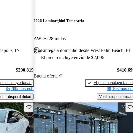
2026 Lamborghini Temerario
AWD
228 millas
napolis, IN
Entrega a domicilio desde West Palm Beach, FL
El precio incluye envío de $2,096
$290,819
$410,69
Buena oferta
recio incluye tasas
El precio incluye tasas
$5,799/mes est.
$8,106/mes est
erif. disponibilidad
Verif. disponibilidad
Guarda este Aviso
Gu