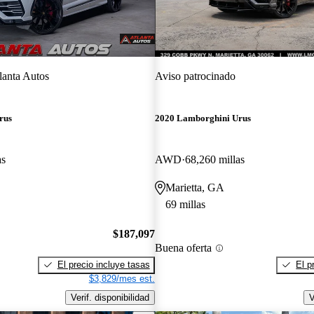
lanta Autos
Aviso patrocinado
rus
2020 Lamborghini Urus
as
AWD
68,260 millas
Marietta, GA
69 millas
$187,097
Buena oferta
El precio incluye tasas
El p
$3,829/mes est.
Verif. disponibilidad
V