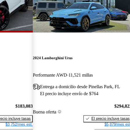
2024 Lamborghini Urus
Performante AWD
11,521 millas
Entrega a domicilio desde Pinellas Park, FL
El precio incluye envío de $764
$183,083
$294,82
Buena oferta
recio incluye tasas
El precio incluye tasas
$3,752/mes est.
$5,879/mes est