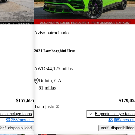
Aviso patrocinado
2021 Lamborghini Urus
AWD
44,125 millas
Duluth, GA
81 millas
$157,695
$179,05
Trato justo
recio incluye tasas
El precio incluye tasas
$3,258/mes est.
$3,669/mes est
erif. disponibilidad
Verif. disponibilidad