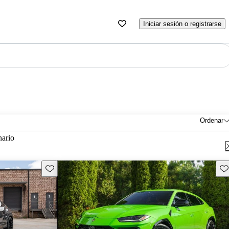
Iniciar sesión o registrarse
Ordenar
nario
Guarda este Aviso
Gu