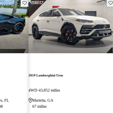
Guarda este Aviso
Gu
2019 Lamborghini Urus
4WD
43,852 millas
es, FL
Marietta, GA
38
67 millas