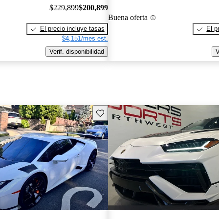
$229,899
$200,899
Buena oferta
El precio incluye tasas
El p
$4,151/mes est.
Verif. disponibilidad
V
Guarda este Aviso