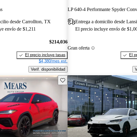
as
cilio desde Carrollton, TX
Entrega a domicilio desde Lans
uye envío de $1,211
El precio incluye envío de $1,0
$214,036
Gran oferta
El precio incluye tasas
El p
$4,380/mes est.
Verif. disponibilidad
V
Guarda este Aviso