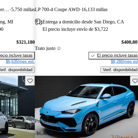
LP 640-4 Performante Spyder Convertible AWD
5,750 millas
LP 700-4 Coupe AWD
16,133 millas
ing, MI
Entrega a domicilio desde San Diego, CA
00
El precio incluye envío de $3,722
$321,180
$400,80
Trato justo
recio incluye tasas
El precio incluye tasas
$6,635/mes est.
$8,280/mes est
erif. disponibilidad
Verif. disponibilidad
Guarda este Aviso
Gu
Precio reducido
-$6,400