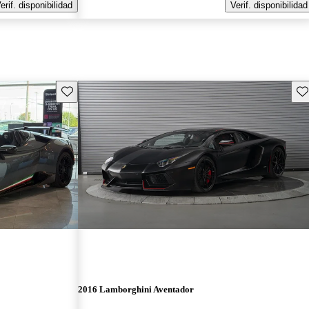
erif. disponibilidad
Verif. disponibilidad
Guarda este Aviso
Gu
2016 Lamborghini Aventador