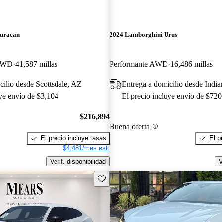
uracan
2024 Lamborghini Urus
 RWD
41,587 millas
Performante AWD
16,486 millas
cilio desde Scottsdale, AZ
Entrega a domicilio desde India
uye envío de $3,104
El precio incluye envío de $720
$216,894
Buena oferta
El precio incluye tasas
El p
$4,481/mes est.
Verif. disponibilidad
V
Guarda este Aviso