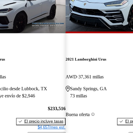
rus
2021 Lamborghini Urus
llas
AWD
37,361 millas
icilio desde Lubbock, TX
Sandy Springs, GA
uye envío de $2,946
73 millas
$233,516
Buena oferta
El precio incluye tasas
El p
$4,657/mes est.