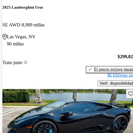
2025 Lamborghini Urus
SE AWD
8,989 millas
Las Vegas, NV
90 millas
$299,0
Trato justo
El precio incluye tasa
$5,632/mes es
Verif. disponibilidad
Gu