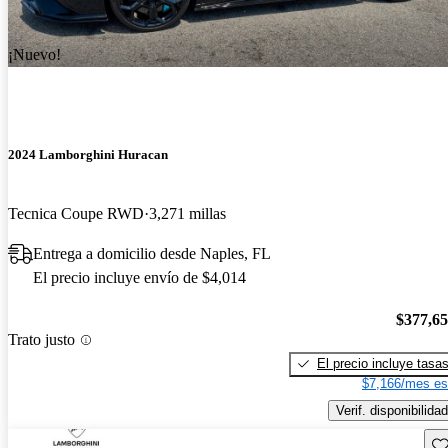
¡Nuevo!
2024 Lamborghini Huracan
Tecnica Coupe RWD
3,271 millas
Entrega a domicilio desde Naples, FL
El precio incluye envío de $4,014
$377,6
Trato justo
El precio incluye tasa
$7,166/mes es
Verif. disponibilidad
Gu