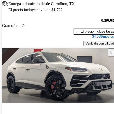
Entrega a domicilio desde Carrollton, TX
El precio incluye envío de $1,722
$209,9
Gran oferta
El precio incluye tasa
$4,088/mes es
Verif. disponibilidad
Gu