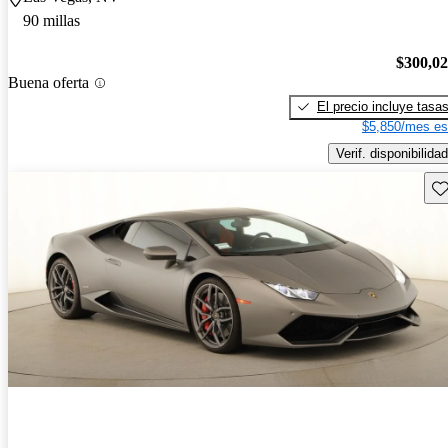
90 millas
$300,0
Buena oferta
El precio incluye tasa
$5,850/mes es
Verif. disponibilidad
Gu