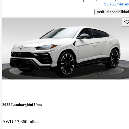
$3,736/mes es
Verif. disponibilidad
Gu
2022 Lamborghini Urus
AWD
13,660 millas