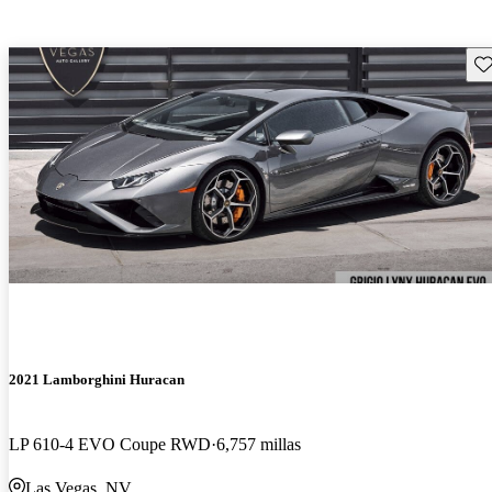
Gu
2021 Lamborghini Huracan
LP 610-4 EVO Coupe RWD
6,757 millas
Las Vegas, NV