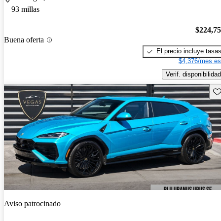
93 millas
$224,7
Buena oferta
El precio incluye tasa
$4,376/mes es
Verif. disponibilidad
Gu
Aviso patrocinado