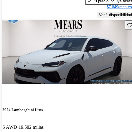
El precio incluye tasa
$7,849/mes es
Verif. disponibilidad
Gu
2024 Lamborghini Urus
S AWD
19,582 millas