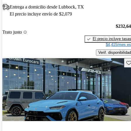
Entrega a domicilio desde Lubbock, TX
El precio incluye envío de $2,079
$232,6
Trato justo
El precio incluye tasa
$4,415/mes es
Verif. disponibilidad
Gu