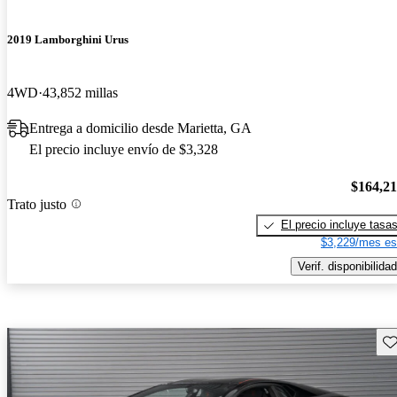
2019 Lamborghini Urus
4WD
43,852 millas
Entrega a domicilio desde Marietta, GA
El precio incluye envío de $3,328
$164,2
Trato justo
El precio incluye tasa
$3,229/mes es
Verif. disponibilidad
Gu