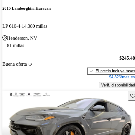
2015 Lamborghini Huracan
LP 610-4
14,380 millas
Henderson, NV
81 millas
$245,4
Buena oferta
El precio incluye tasa
$4,826/mes es
Verif. disponibilidad
Gu