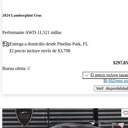
2024 Lamborghini Urus
Performante AWD
11,521 millas
Entrega a domicilio desde Pinellas Park, FL
El precio incluye envío de $3,798
$297,8
Buena oferta
El precio incluye tasa
$5,652/mes es
Verif. disponibilidad
Gu