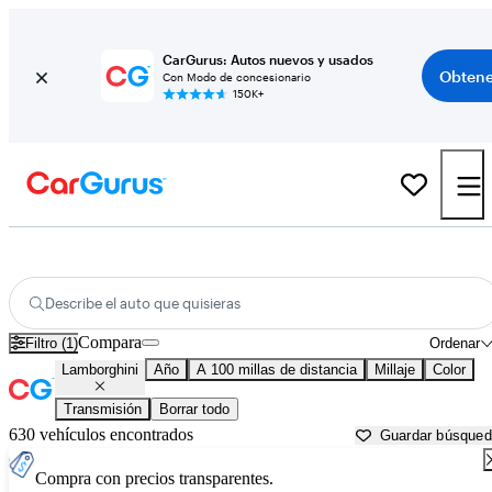
CarGurus: Autos nuevos y usados
Obtene
Con Modo de concesionario
150K+
Autos Lamborghini usados en venta cerca de Kingman, AZ
Describe el auto que quisieras
Compara
Filtro (1)
Ordenar
Lamborghini
Año
A 100 millas de distancia
Millaje
Color
Transmisión
Borrar todo
630 vehículos encontrados
Guardar búsque
Compra con precios transparentes.