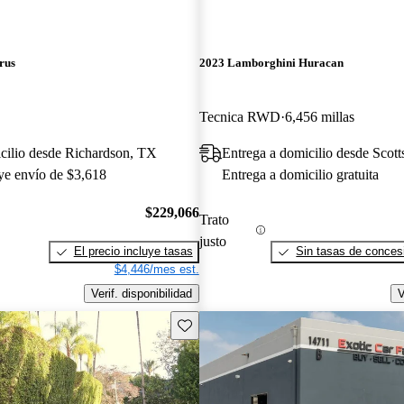
rus
2023 Lamborghini Huracan
Tecnica RWD
6,456 millas
cilio desde Richardson, TX
Entrega a domicilio desde Scott
uye envío de $3,618
Entrega a domicilio gratuita
$229,066
Trato
justo
El precio incluye tasas
Sin tasas de concesi
$4,446/mes est.
Verif. disponibilidad
V
Guarda este Aviso