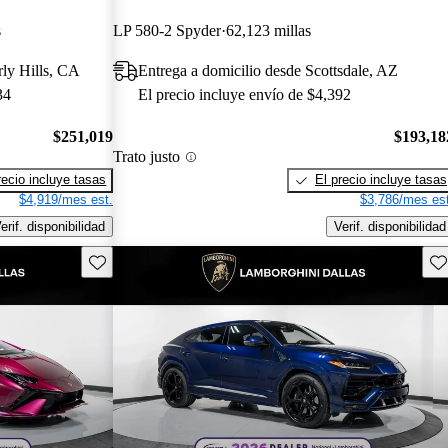
s
LP 580-2 Spyder
62,123 millas
rly Hills, CA
Entrega a domicilio desde Scottsdale, AZ
34
El precio incluye envío de $4,392
$251,019
$193,18
Trato justo
recio incluye tasas
El precio incluye tasas
$4,919/mes est.
$3,786/mes est
erif. disponibilidad
Verif. disponibilidad
Guarda este Aviso
Gu