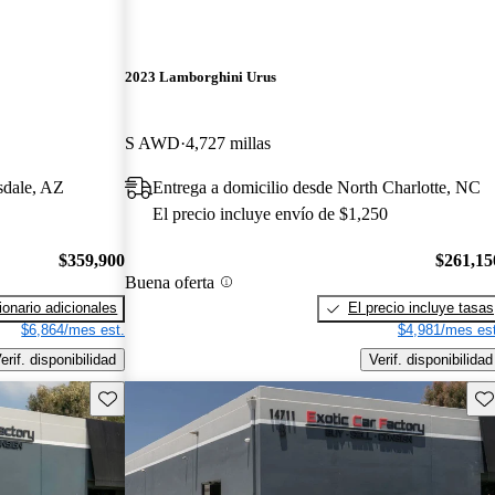
2023 Lamborghini Urus
S AWD
4,727 millas
sdale, AZ
Entrega a domicilio desde North Charlotte, NC
El precio incluye envío de $1,250
$359,900
$261,15
Buena oferta
onario adicionales
El precio incluye tasas
$6,864/mes est.
$4,981/mes est
erif. disponibilidad
Verif. disponibilidad
Guarda este Aviso
Gu