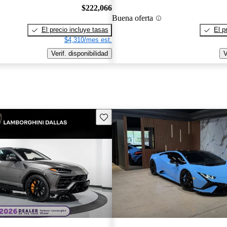
$222,066
Buena oferta
El precio incluye tasas
El p
$4,310/mes est.
Verif. disponibilidad
V
Guarda este Aviso