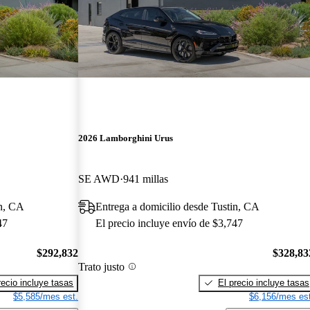
2026 Lamborghini Urus
SE AWD
941 millas
in, CA
Entrega a domicilio desde Tustin, CA
47
El precio incluye envío de $3,747
$292,832
$328,83
Trato justo
recio incluye tasas
El precio incluye tasas
$5,585/mes est.
$6,156/mes est