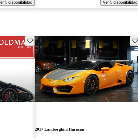
erif. disponibilidad
Verif. disponibilidad
Guarda este Aviso
Gu
2017 Lamborghini Huracan