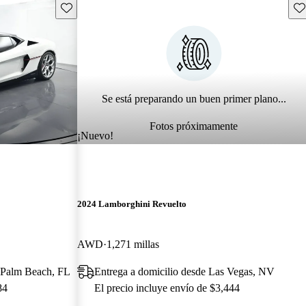
Guarda este Aviso
Gu
Se está preparando un buen primer plano...
Fotos próximamente
¡Nuevo!
2024 Lamborghini Revuelto
AWD
1,271 millas
t Palm Beach, FL
Entrega a domicilio desde Las Vegas, NV
84
El precio incluye envío de $3,444