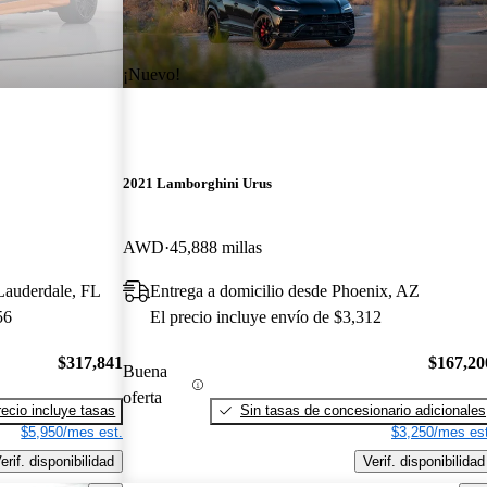
¡Nuevo!
2021 Lamborghini Urus
AWD
45,888 millas
 Lauderdale, FL
Entrega a domicilio desde Phoenix, AZ
56
El precio incluye envío de $3,312
$317,841
$167,20
Buena
oferta
recio incluye tasas
Sin tasas de concesionario adicionales
$5,950/mes est.
$3,250/mes est
erif. disponibilidad
Verif. disponibilidad