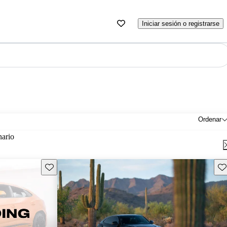
Iniciar sesión o registrarse
Ordenar
nario
Guarda este Aviso
Gu