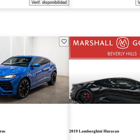
Verif. disponibilidad
V
Guarda este Aviso
¡Nuevo!
rus
2019 Lamborghini Huracan