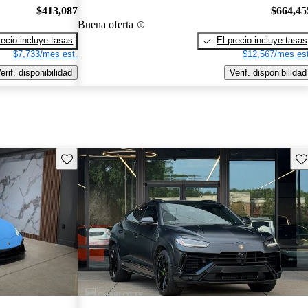
$413,087
$664,45
Buena oferta
recio incluye tasas
El precio incluye tasas
$7,733/mes est.
$12,567/mes est
erif. disponibilidad
Verif. disponibilidad
Guarda este Aviso
Gu