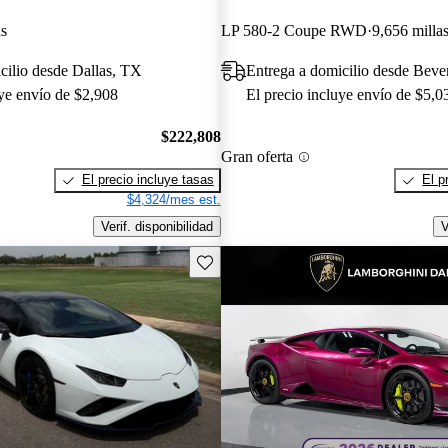
as
LP 580-2 Coupe RWD
9,656 milla
cilio desde Dallas, TX
Entrega a domicilio desde Beve
uye envío de $2,908
El precio incluye envío de $5,0
$222,808
Gran oferta
El precio incluye tasas
El p
$4,324/mes est.
Verif. disponibilidad
V
Guarda este Aviso