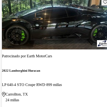
Gu
¡Nuevo!
Patrocinado por
Earth MotorCars
2022 Lamborghini Huracan
LP 640-4 STO Coupe RWD
899 millas
Carrollton, TX
24 millas