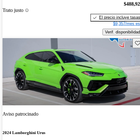
$488,9
Trato justo
El precio incluye tasa
$9,357/mes es
Verif. disponibilidad
Gu
Aviso patrocinado
2024 Lamborghini Urus