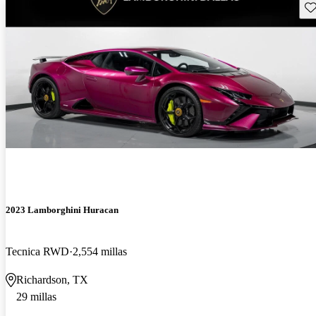
Gu
2023 Lamborghini Huracan
Tecnica RWD
2,554 millas
Richardson, TX
29 millas