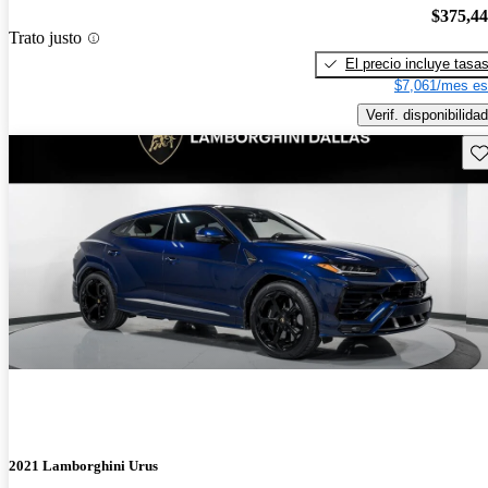
$375,4
Trato justo
El precio incluye tasa
$7,061/mes es
Verif. disponibilidad
Gu
2021 Lamborghini Urus