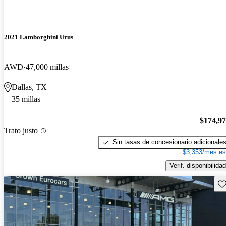
2021 Lamborghini Urus
AWD
47,000 millas
Dallas, TX
35 millas
$174,9
Trato justo
Sin tasas de concesionario adicionale
$3,353/mes es
Verif. disponibilidad
Gu