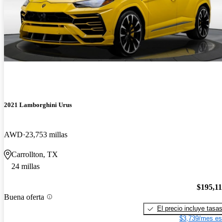
2021 Lamborghini Urus
AWD
23,753 millas
Carrollton, TX
24 millas
$195,1
Buena oferta
El precio incluye tasa
$3,739/mes es