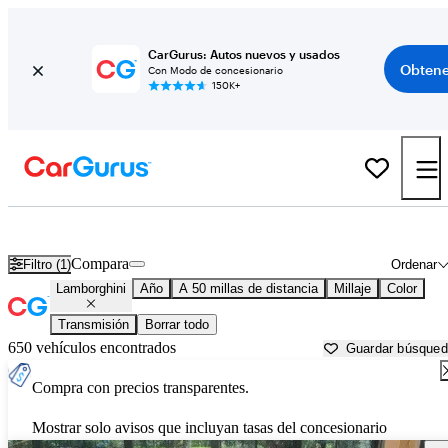
CarGurus: Autos nuevos y usados
Obtene
Con Modo de concesionario
150K+
Autos Lamborghini usados en venta cerca de
Denton, TX
Compara
Filtro (1)
Ordenar
Lamborghini
Año
A 50 millas de distancia
Millaje
Color
Transmisión
Borrar todo
650 vehículos encontrados
Guardar búsque
Compra con precios transparentes.
Mostrar solo avisos que incluyan tasas del concesionario