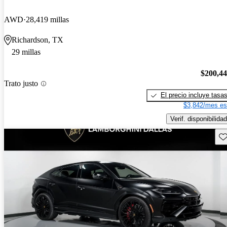
AWD
28,419 millas
Richardson, TX
29 millas
$200,4
Trato justo
El precio incluye tasa
$3,842/mes es
Verif. disponibilidad
Gu