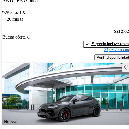
AWD
16,633 millas
Plano, TX
26 millas
$212,6
Buena oferta
El precio incluye tasa
$4,069/mes es
Verif. disponibilidad
Gu
¡Nuevo!