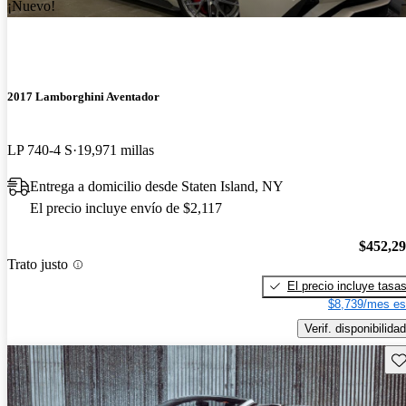
¡Nuevo!
2017 Lamborghini Aventador
LP 740-4 S
19,971 millas
Entrega a domicilio desde Staten Island, NY
El precio incluye envío de $2,117
$452,2
Trato justo
El precio incluye tasa
$8,739/mes es
Verif. disponibilidad
Gu