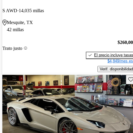
S AWD
14,035 millas
Mesquite, TX
42 millas
$260,0
Trato justo
El precio incluye tasa
$4,849/mes es
Verif. disponibilidad
Gu