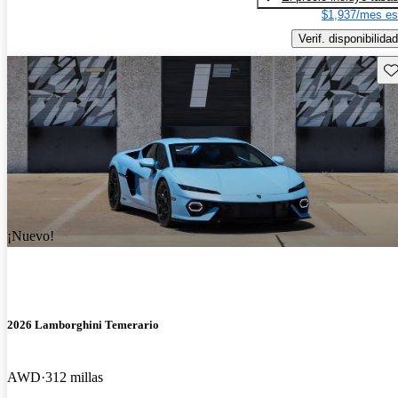
$1,937/mes es
Verif. disponibilidad
Gu
¡Nuevo!
2026 Lamborghini Temerario
AWD
312 millas