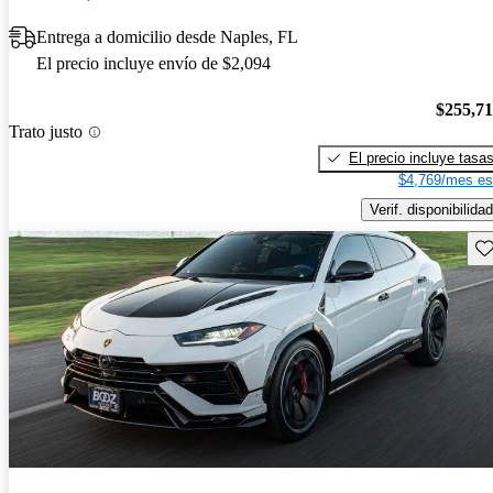
Entrega a domicilio desde Naples, FL
El precio incluye envío de $2,094
$255,7
Trato justo
El precio incluye tasa
$4,769/mes es
Verif. disponibilidad
Gu