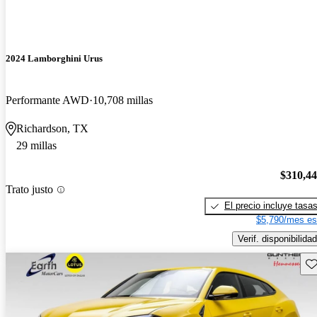
2024 Lamborghini Urus
Performante AWD
10,708 millas
Richardson, TX
29 millas
$310,4
Trato justo
El precio incluye tasa
$5,790/mes es
Verif. disponibilidad
Gu