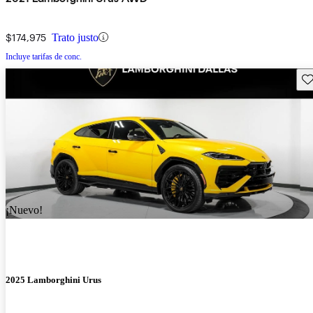
$174,975
Trato justo
Incluye tarifas de conc.
Gu
¡Nuevo!
2025 Lamborghini Urus