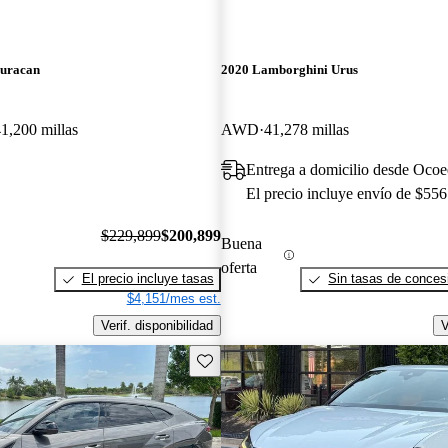
uracan
2020 Lamborghini Urus
1,200 millas
AWD
41,278 millas
Entrega a domicilio desde Ocoe
El precio incluye envío de $556
$229,899
$200,899
Buena
oferta
El precio incluye tasas
Sin tasas de concesi
$4,151/mes est.
Verif. disponibilidad
V
Guarda este Aviso