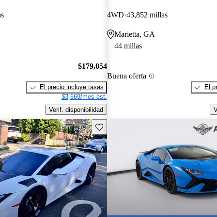
as
4WD
43,852 millas
Marietta, GA
44 millas
$179,054
Buena oferta
El precio incluye tasas
El p
$3,669/mes est.
Verif. disponibilidad
V
Guarda este Aviso