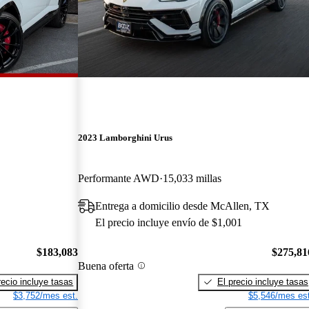
2023 Lamborghini Urus
Performante AWD
15,033 millas
Entrega a domicilio desde McAllen, TX
El precio incluye envío de $1,001
$183,083
$275,81
Buena oferta
recio incluye tasas
El precio incluye tasas
$3,752/mes est.
$5,546/mes est