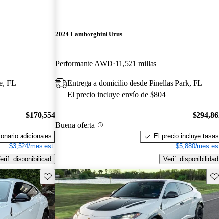
2024 Lamborghini Urus
Performante AWD
11,521 millas
e, FL
Entrega a domicilio desde Pinellas Park, FL
El precio incluye envío de $804
$170,554
$294,86
Buena oferta
onario adicionales
El precio incluye tasas
$3,524/mes est.
$5,880/mes est
erif. disponibilidad
Verif. disponibilidad
Guarda este Aviso
Gu