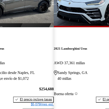
rus
2021 Lamborghini Urus
llas
AWD
37,361 millas
cilio desde Naples, FL
Sandy Springs, GA
uye envío de $1,072
40 millas
$254,688
Buena oferta
El precio incluye tasas
El p
$5,079/mes est.