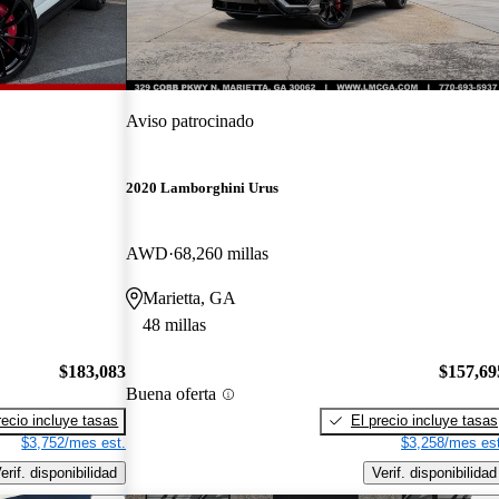
Aviso patrocinado
2020 Lamborghini Urus
AWD
68,260 millas
Marietta, GA
48 millas
$183,083
$157,69
Buena oferta
recio incluye tasas
El precio incluye tasas
$3,752/mes est.
$3,258/mes est
erif. disponibilidad
Verif. disponibilidad