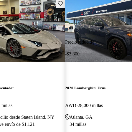
Guarda este Aviso
Precio reducido
-$3,800
ventador
2020 Lamborghini Urus
 millas
AWD
28,000 millas
cilio desde Staten Island, NY
Atlanta, GA
uye envío de $1,121
34 millas