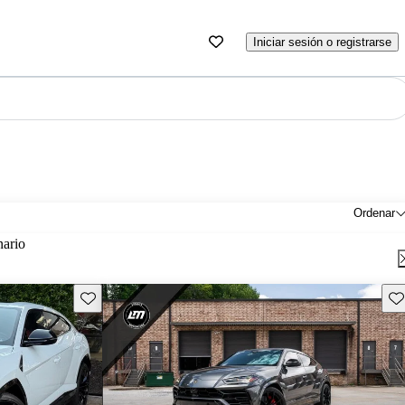
Iniciar sesión o registrarse
Ordenar
nario
Guarda este Aviso
Gu