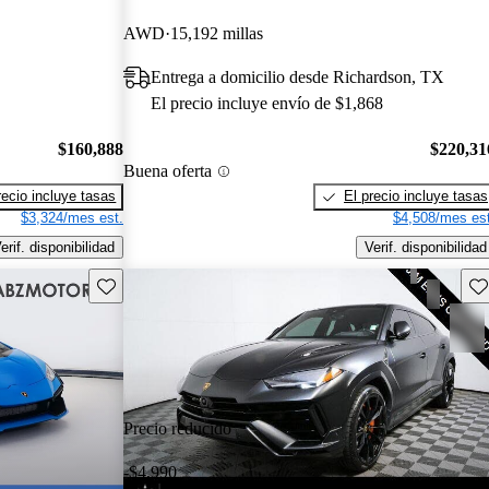
AWD
15,192 millas
Entrega a domicilio desde Richardson, TX
El precio incluye envío de $1,868
$160,888
$220,31
Buena oferta
recio incluye tasas
El precio incluye tasas
$3,324/mes est.
$4,508/mes est
erif. disponibilidad
Verif. disponibilidad
Guarda este Aviso
Gu
Precio reducido
-$4,990