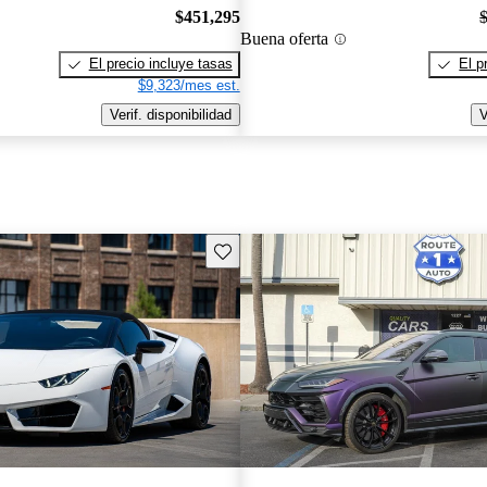
$451,295
Buena oferta
El precio incluye tasas
El p
$9,323/mes est.
Verif. disponibilidad
V
Guarda este Aviso