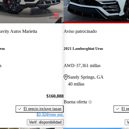
avity Autos Marietta
Aviso patrocinado
rus
2021 Lamborghini Urus
s
AWD
37,361 millas
Sandy Springs, GA
40 millas
$160,888
Buena oferta
El precio incluye tasas
El p
$3,324/mes est.
Verif. disponibilidad
V