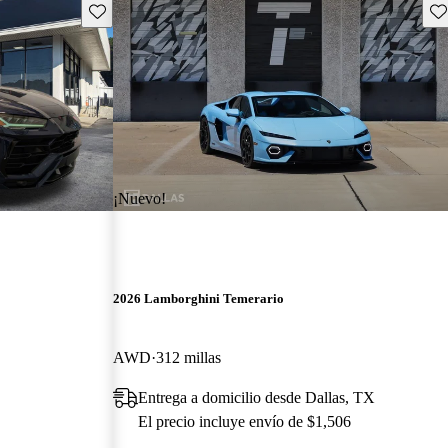
Guarda este Aviso
Gu
¡Nuevo!
2026 Lamborghini Temerario
AWD
312 millas
Entrega a domicilio desde Dallas, TX
El precio incluye envío de $1,506