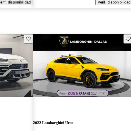
erif. disponibilidad
Verif. disponibilidad
Guarda este Aviso
Gu
2022 Lamborghini Urus