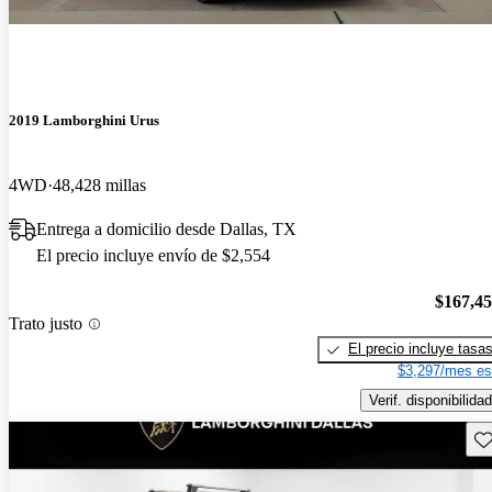
2019 Lamborghini Urus
4WD
48,428 millas
Entrega a domicilio desde Dallas, TX
El precio incluye envío de $2,554
$167,4
Trato justo
El precio incluye tasa
$3,297/mes es
Verif. disponibilidad
Gu