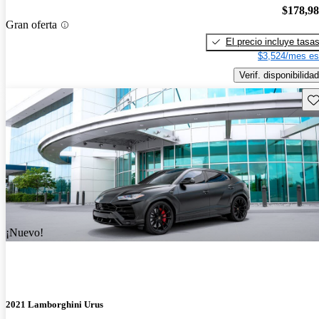
$178,9
Gran oferta
El precio incluye tasa
$3,524/mes es
Verif. disponibilidad
Gu
¡Nuevo!
2021 Lamborghini Urus