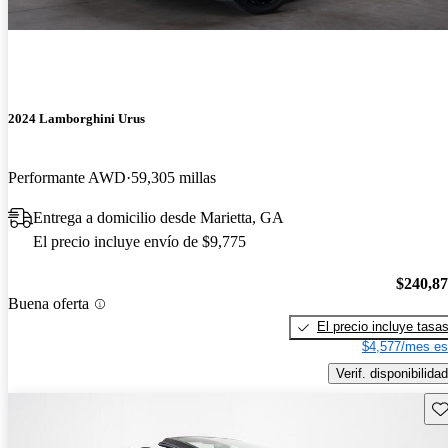
2024 Lamborghini Urus
Performante AWD
59,305 millas
Entrega a domicilio desde Marietta, GA
El precio incluye envío de $9,775
$240,8
Buena oferta
El precio incluye tasa
$4,577/mes es
Verif. disponibilidad
Gu