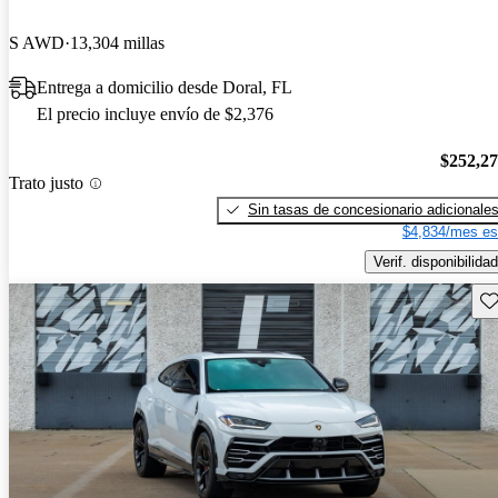
S AWD
13,304 millas
Entrega a domicilio desde Doral, FL
El precio incluye envío de $2,376
$252,2
Trato justo
Sin tasas de concesionario adicionale
$4,834/mes es
Verif. disponibilidad
Gu