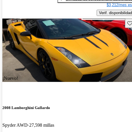
$3,212/mes es
Verif. disponibilidad
Gu
¡Nuevo!
2008 Lamborghini Gallardo
Spyder AWD
27,598 millas