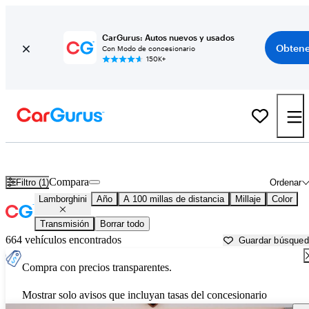
CarGurus: Autos nuevos y usados
Obtene
Con Modo de concesionario
150K+
Autos Lamborghini usados en venta cerca de
Bakersfield, CA
Compara
Filtro (1)
Ordenar
Lamborghini
Año
A 100 millas de distancia
Millaje
Color
Transmisión
Borrar todo
664 vehículos encontrados
Guardar búsque
Compra con precios transparentes.
Mostrar solo avisos que incluyan tasas del concesionario