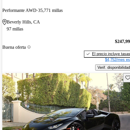
Performante AWD
35,771 millas
Beverly Hills, CA
97 millas
$247,9
Buena oferta
El precio incluye tasa
$4,752/mes es
Verif. disponibilidad
Gu