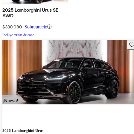
2025 Lamborghini Urus SE
AWD
$330,080
Sobreprecio
Incluye tarifas de conc.
Gu
¡Nuevo!
2026 Lamborghini Urus