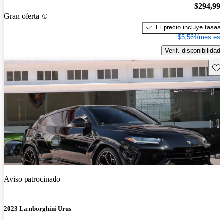
$294,9
Gran oferta
El precio incluye tasa
$5,564/mes es
Verif. disponibilidad
Gu
Aviso patrocinado
2023 Lamborghini Urus