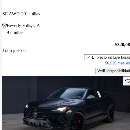
SE AWD
291 millas
Beverly Hills, CA
97 millas
$320,0
Trato justo
El precio incluye tasa
$6,020/mes es
Verif. disponibilidad
Gu