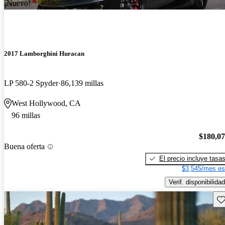
¡Nuevo!
2017 Lamborghini Huracan
LP 580-2 Spyder
86,139 millas
West Hollywood, CA
96 millas
$180,0
Buena oferta
El precio incluye tasa
$3,545/mes es
Verif. disponibilidad
Gu