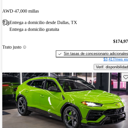
AWD
47,000 millas
Entrega a domicilio desde Dallas, TX
Entrega a domicilio gratuita
$174,9
Trato justo
Sin tasas de concesionario adicionale
$3,417/mes es
Verif. disponibilidad
Gu