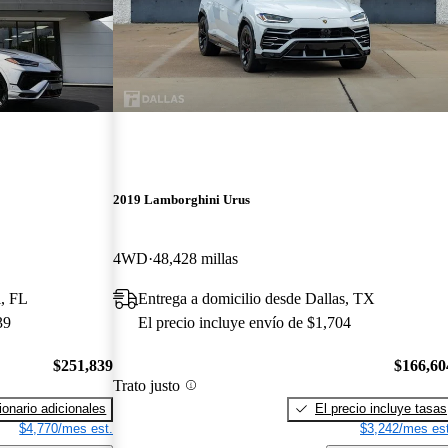
2019 Lamborghini Urus
4WD
48,428 millas
l, FL
Entrega a domicilio desde Dallas, TX
39
El precio incluye envío de $1,704
$251,839
$166,60
Trato justo
onario adicionales
El precio incluye tasas
$4,770/mes est.
$3,242/mes est