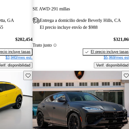
SE AWD
291 millas
etta, GA
Entrega a domicilio desde Beverly Hills, CA
55
El precio incluye envío de $988
$202,454
$321,06
Trato justo
recio incluye tasas
El precio incluye tasas
$3,940/mes est.
$5,969/mes est
erif. disponibilidad
Verif. disponibilidad
Guarda este Aviso
Gu