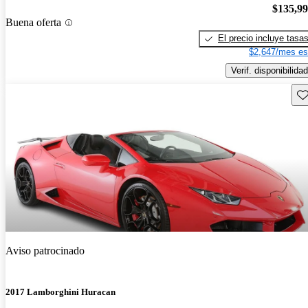
$135,9
Buena oferta
El precio incluye tasa
$2,647/mes es
Verif. disponibilidad
Gu
Aviso patrocinado
2017 Lamborghini Huracan