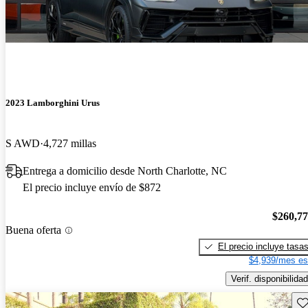
2023 Lamborghini Urus
S AWD
4,727 millas
Entrega a domicilio desde North Charlotte, NC
El precio incluye envío de $872
$260,7
Buena oferta
El precio incluye tasa
$4,939/mes es
Verif. disponibilidad
Gu