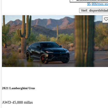
$5,906/mes es
Verif. disponibilidad
Gu
¡Nuevo!
2021 Lamborghini Urus
AWD
45,888 millas