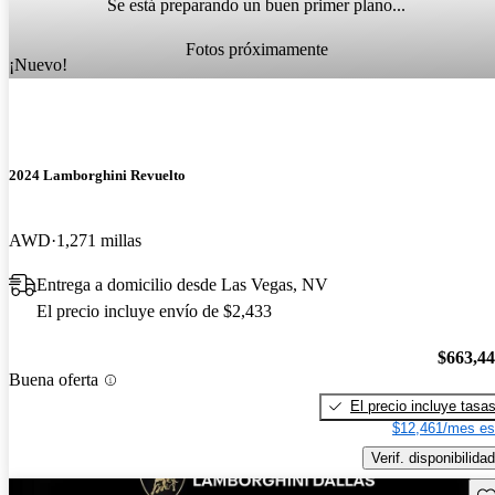
Se está preparando un buen primer plano...
Fotos próximamente
¡Nuevo!
2024 Lamborghini Revuelto
AWD
1,271 millas
Entrega a domicilio desde Las Vegas, NV
El precio incluye envío de $2,433
$663,4
Buena oferta
El precio incluye tasa
$12,461/mes es
Verif. disponibilidad
Gu