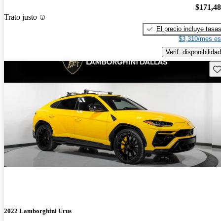
$171,4
Trato justo
El precio incluye tasa
$3,310/mes es
Verif. disponibilidad
Gu
2022 Lamborghini Urus