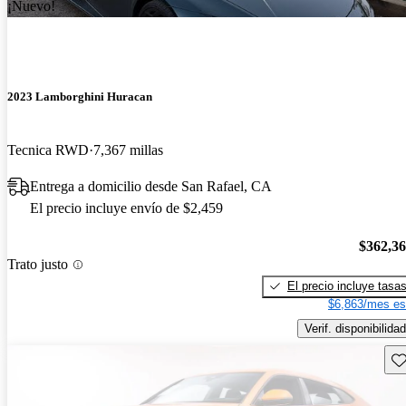
¡Nuevo!
2023 Lamborghini Huracan
Tecnica RWD
7,367 millas
Entrega a domicilio desde San Rafael, CA
El precio incluye envío de $2,459
$362,3
Trato justo
El precio incluye tasa
$6,863/mes es
Verif. disponibilidad
Gu