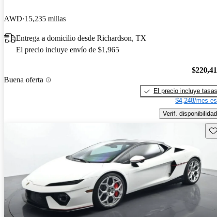
AWD
15,235 millas
Entrega a domicilio desde Richardson, TX
El precio incluye envío de $1,965
$220,4
Buena oferta
El precio incluye tasa
$4,248/mes es
Verif. disponibilidad
Gu