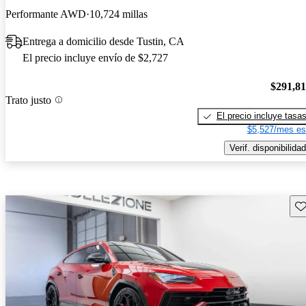
Performante AWD
10,724 millas
Entrega a domicilio desde Tustin, CA
El precio incluye envío de $2,727
$291,8
Trato justo
El precio incluye tasa
$5,527/mes es
Verif. disponibilidad
Gu