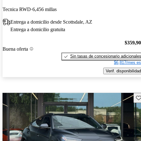
Tecnica RWD
6,456 millas
Entrega a domicilio desde Scottsdale, AZ
Entrega a domicilio gratuita
$359,9
Buena oferta
Sin tasas de concesionario adicionale
$6,817/mes es
Verif. disponibilidad
Gu