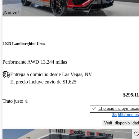
¡Nuevo!
2023 Lamborghini Urus
Performante AWD
13,244 millas
Entrega a domicilio desde Las Vegas, NV
El precio incluye envío de $1,625
$295,1
Trato justo
El precio incluye tasa
$5,590/mes es
Verif. disponibilidad
Gu