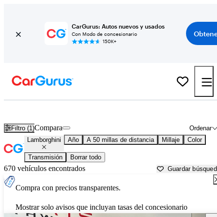
CarGurus: Autos nuevos y usados
Obtene
Con Modo de concesionario
150K+
Autos Lamborghini usados en venta cerca de
Anderson, IN
Compara
Filtro (1)
Ordenar
Lamborghini
Año
A 50 millas de distancia
Millaje
Color
Transmisión
Borrar todo
670 vehículos encontrados
Guardar búsque
Compra con precios transparentes.
Mostrar solo avisos que incluyan tasas del concesionario