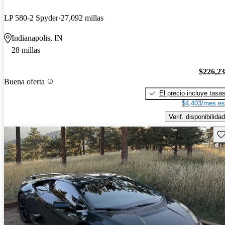
LP 580-2 Spyder
27,092 millas
Indianapolis, IN
28 millas
$226,2
Buena oferta
El precio incluye tasa
$4,403/mes es
Verif. disponibilidad
Gu