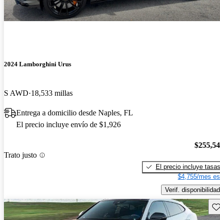
2024 Lamborghini Urus
S AWD
18,533 millas
Entrega a domicilio desde Naples, FL
El precio incluye envío de $1,926
$255,5
Trato justo
El precio incluye tasa
$4,755/mes es
Verif. disponibilidad
Gu