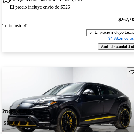
El precio incluye envío de $526
$262,2
Trato justo
El precio incluye tasa
$4,881/mes es
Verif. disponibilidad
Gu
Precio reducido
-$5,000