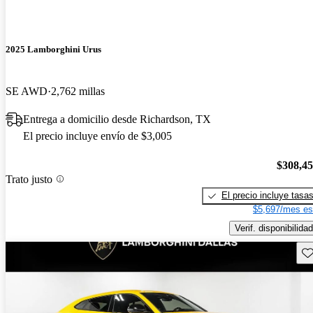
2025 Lamborghini Urus
SE AWD
2,762 millas
Entrega a domicilio desde Richardson, TX
El precio incluye envío de $3,005
$308,4
Trato justo
El precio incluye tasa
$5,697/mes es
Verif. disponibilidad
Gu