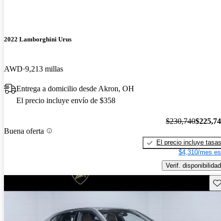
2022 Lamborghini Urus
AWD
9,213 millas
Entrega a domicilio desde Akron, OH
El precio incluye envío de $358
$230,740
$225,7
Buena oferta
El precio incluye tasa
$4,310/mes es
Verif. disponibilidad
Gu