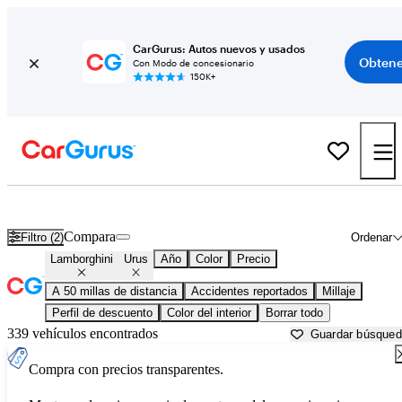
CarGurus: Autos nuevos y usados
Obtene
Con Modo de concesionario
150K+
Lamborghini Urus usados en venta cerca de
Baltimore, MD
Compara
Filtro (2)
Ordenar
Lamborghini
Urus
Año
Color
Precio
A 50 millas de distancia
Accidentes reportados
Millaje
Perfil de descuento
Color del interior
Borrar todo
339 vehículos encontrados
Guardar búsque
Compra con precios transparentes.