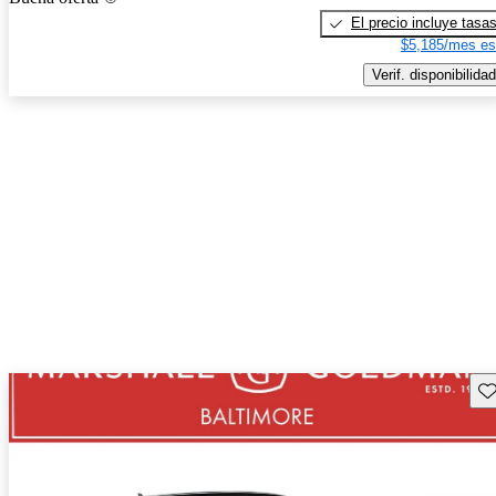
El precio incluye tasa
$5,185/mes es
Verif. disponibilidad
Gu