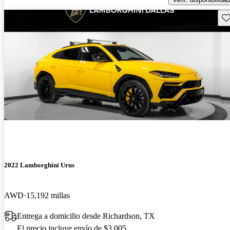
Gu
2022 Lamborghini Urus
AWD
15,192 millas
Entrega a domicilio desde Richardson, TX
El precio incluye envío de $3,005