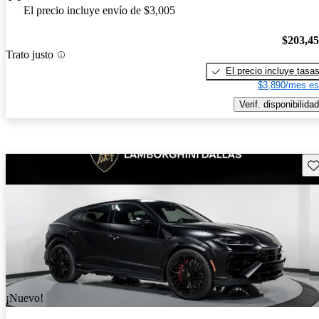
El precio incluye envío de $3,005
$203,4
Trato justo
El precio incluye tasa
$3,890/mes es
Verif. disponibilidad
Gu
¡Nuevo!