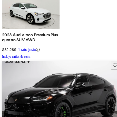
2023 Audi e-tron Premium Plus
quattro SUV AWD
$32,289
Trato justo
Incluye tarifas de conc.
Gu