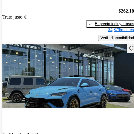
$262,1
Trato justo
El precio incluye tasa
$4,879/mes es
Verif. disponibilidad
Gu