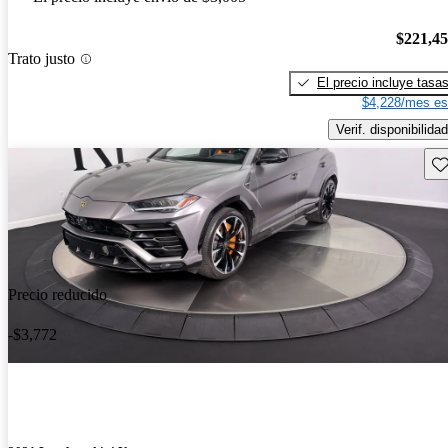
$221,4
Trato justo
El precio incluye tasa
$4,228/mes es
Verif. disponibilidad
Gu
Precio reducido
-$3,772