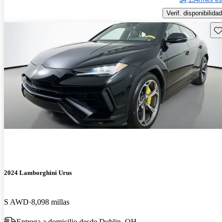
Verif. disponibilidad
Gu
2024 Lamborghini Urus
S AWD
8,098 millas
Entrega a domicilio desde Dublin, OH