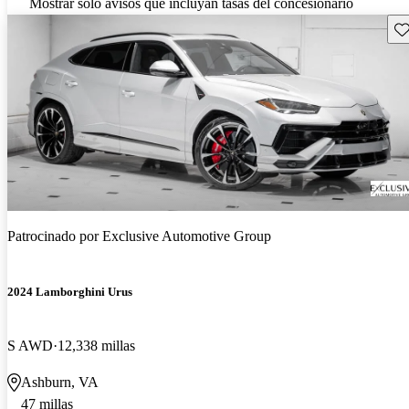
Mostrar solo avisos que incluyan tasas del concesionario
Gu
Patrocinado por
Exclusive Automotive Group
2024 Lamborghini Urus
S AWD
12,338 millas
Ashburn, VA
47 millas