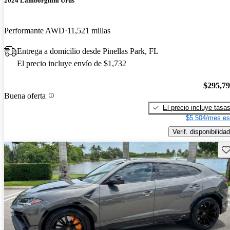
2024 Lamborghini Urus
Performante AWD
11,521 millas
Entrega a domicilio desde Pinellas Park, FL
El precio incluye envío de $1,732
$295,7
Buena oferta
El precio incluye tasa
$5,504/mes es
Verif. disponibilidad
Gu