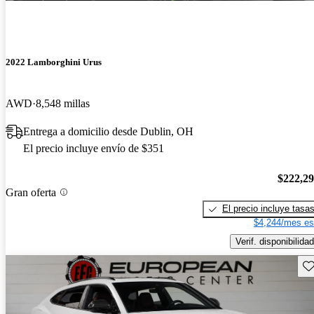
2022 Lamborghini Urus
AWD
8,548 millas
Entrega a domicilio desde Dublin, OH
El precio incluye envío de $351
$222,2
Gran oferta
El precio incluye tasa
$4,244/mes es
Verif. disponibilidad
Gu