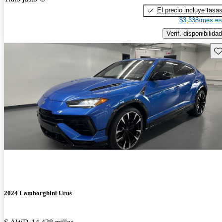
El precio incluye tasa
$3,338/mes es
Verif. disponibilidad
Gu
2024 Lamborghini Urus