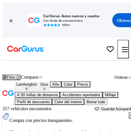
CarGurus: Autos nuevos y usados
Obtene
Con Modo de concesionario
150K+
Lamborghini Urus usados en venta cerca de
Aurora, IL
Compara
Filtro (2)
Ordenar
Lamborghini
Urus
Año
Color
Precio
A 50 millas de distancia
Accidentes reportados
Millaje
Perfil de descuento
Color del interior
Borrar todo
357 vehículos encontrados
Guardar búsque
Compra con precios transparentes.