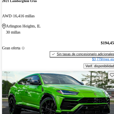
2021 Lamborghini Urus
AWD
16,416 millas
Arlington Heights, IL
30 millas
$194,4
Gran oferta
Sin tasas de concesionario adicionale
$3,779/mes es
Verif. disponibilidad
Gu