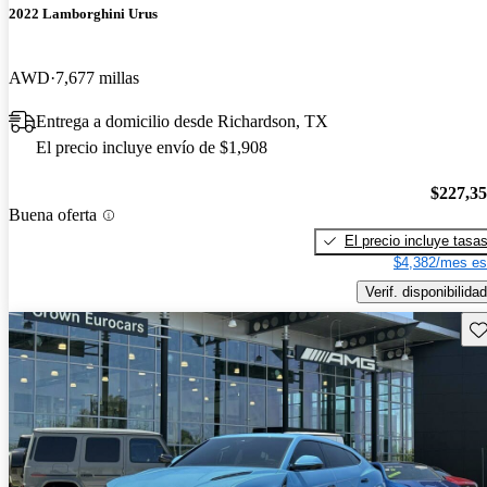
2022 Lamborghini Urus
AWD
7,677 millas
Entrega a domicilio desde Richardson, TX
El precio incluye envío de $1,908
$227,3
Buena oferta
El precio incluye tasa
$4,382/mes es
Verif. disponibilidad
Gu