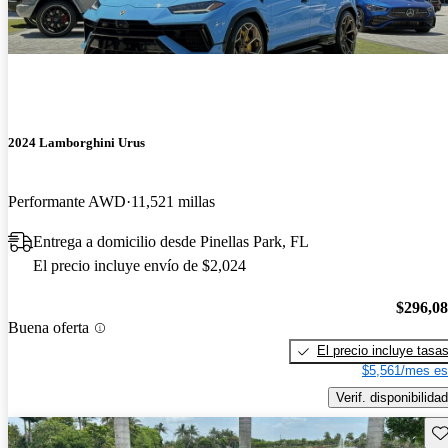
2024 Lamborghini Urus
Performante AWD
11,521 millas
Entrega a domicilio desde Pinellas Park, FL
El precio incluye envío de $2,024
$296,0
Buena oferta
El precio incluye tasa
$5,561/mes es
Verif. disponibilidad
Gu