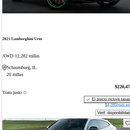
2021 Lamborghini Urus
AWD
12,282 millas
Schaumburg, IL
20 millas
$220,4
Trato justo
El precio incluye tasa
$4,285/mes es
Verif. disponibilidad
Gu