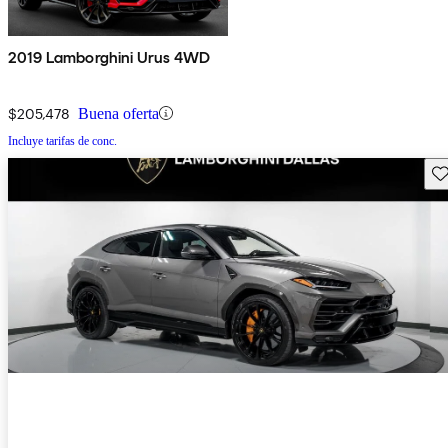
2019 Lamborghini Urus 4WD
$205,478
Buena oferta
Incluye tarifas de conc.
Gu