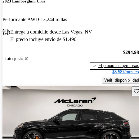
2023 Lamborghini Urus
Performante AWD
13,244 millas
Entrega a domicilio desde Las Vegas, NV
El precio incluye envío de $1,496
$294,9
Trato justo
El precio incluye tasa
$5,587/mes es
Verif. disponibilidad
Gu