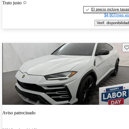
Trato justo
El precio incluye tasa
$4,807/mes es
Verif. disponibilidad
Gu
Aviso patrocinado