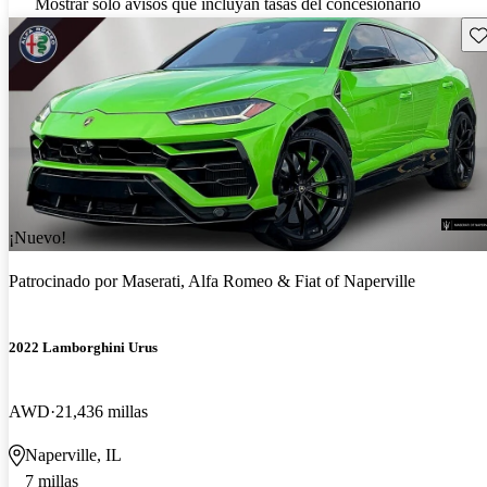
Mostrar solo avisos que incluyan tasas del concesionario
Gu
¡Nuevo!
Patrocinado por
Maserati, Alfa Romeo & Fiat of Naperville
2022 Lamborghini Urus
AWD
21,436 millas
Naperville, IL
7 millas