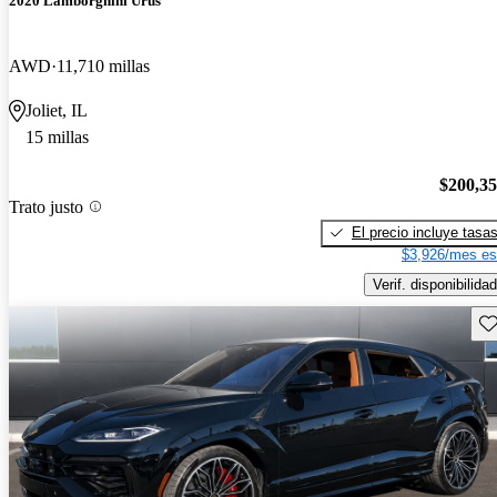
2020 Lamborghini Urus
AWD
11,710 millas
Joliet, IL
15 millas
$200,3
Trato justo
El precio incluye tasa
$3,926/mes es
Verif. disponibilidad
Gu