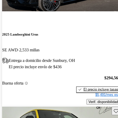
2025 Lamborghini Urus
SE AWD
2,533 millas
Entrega a domicilio desde Sunbury, OH
El precio incluye envío de $436
$294,5
Buena oferta
El precio incluye tasa
$5,491/mes es
Verif. disponibilidad
Gu