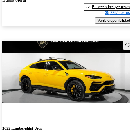
Buena oferta
El precio incluye tasa
$5,228/mes es
Verif. disponibilidad
Gu
2022 Lamborghini Urus