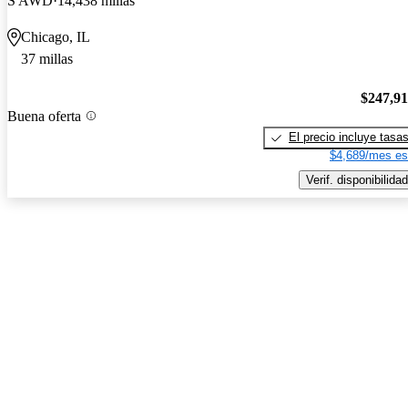
S AWD
14,438 millas
Chicago, IL
37 millas
$247,9
Buena oferta
El precio incluye tasa
$4,689/mes es
Verif. disponibilidad