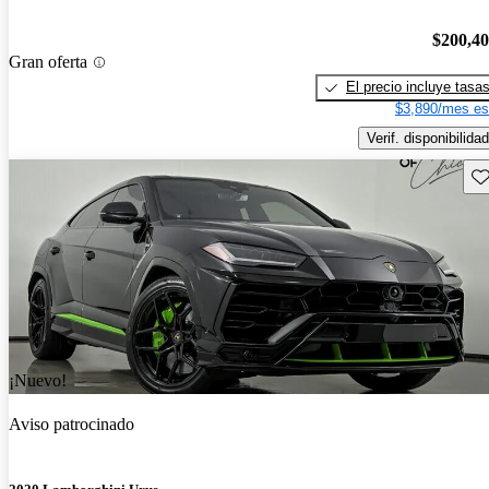
$200,4
Gran oferta
El precio incluye tasa
$3,890/mes es
Verif. disponibilidad
Gu
¡Nuevo!
Aviso patrocinado