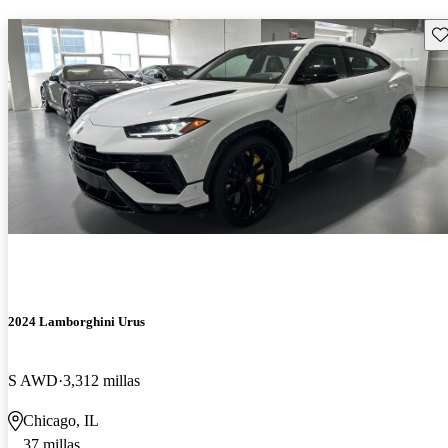
Gu
2024 Lamborghini Urus
S AWD
3,312 millas
Chicago, IL
37 millas