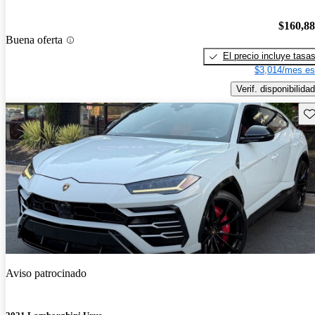
$160,8
Buena oferta
El precio incluye tasa
$3,014/mes es
Verif. disponibilidad
Gu
Aviso patrocinado