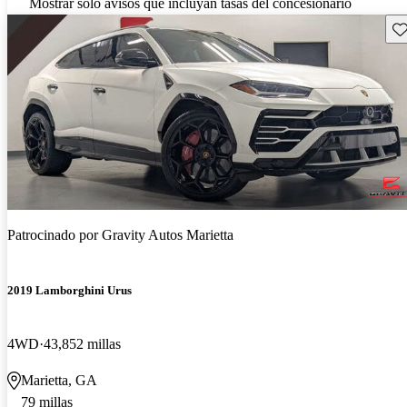
Mostrar solo avisos que incluyan tasas del concesionario
Gu
Patrocinado por
Gravity Autos Marietta
2019 Lamborghini Urus
4WD
43,852 millas
Marietta, GA
79 millas