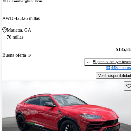
2022 Lamborghini Urus
AWD
42,326 millas
Marietta, GA
78 millas
$185,8
Buena oferta
El precio incluye tasa
$3,448/mes es
Verif. disponibilidad
Gu