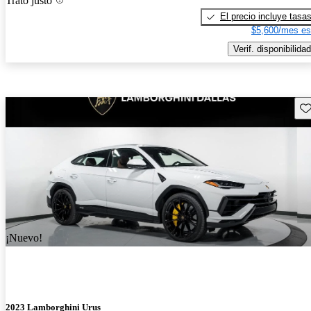
Trato justo
El precio incluye tasa
$5,600/mes es
Verif. disponibilidad
Gu
¡Nuevo!
2023 Lamborghini Urus