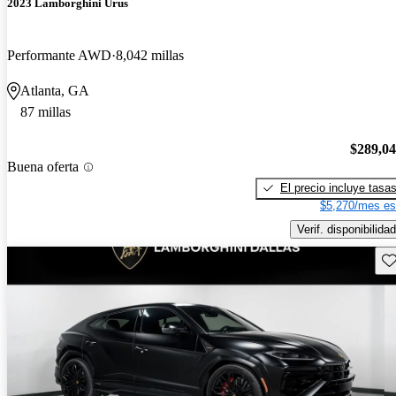
2023 Lamborghini Urus
Performante AWD
8,042 millas
Atlanta, GA
87 millas
$289,0
Buena oferta
El precio incluye tasa
$5,270/mes es
Verif. disponibilidad
Gu