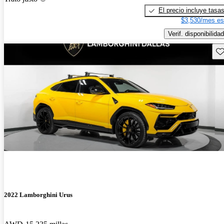
El precio incluye tasa
$3,530/mes es
Verif. disponibilidad
Gu
2022 Lamborghini Urus