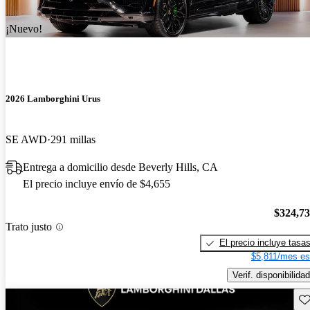
¡Nuevo!
2026 Lamborghini Urus
SE AWD
291 millas
Entrega a domicilio desde Beverly Hills, CA
El precio incluye envío de $4,655
$324,7
Trato justo
El precio incluye tasa
$5,811/mes es
Verif. disponibilidad
Gu