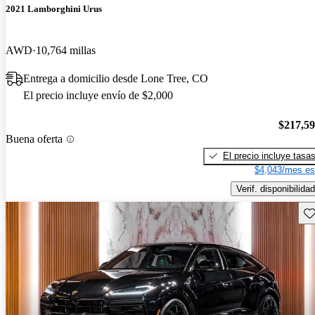
2021 Lamborghini Urus
AWD
10,764 millas
Entrega a domicilio desde Lone Tree, CO
El precio incluye envío de $2,000
$217,5
Buena oferta
El precio incluye tasa
$4,043/mes es
Verif. disponibilidad
Gu