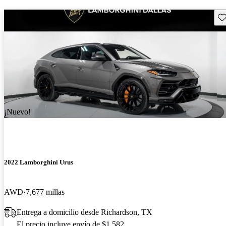
Gu
¡Nuevo!
2022 Lamborghini Urus
AWD
7,677 millas
Entrega a domicilio desde Richardson, TX
El precio incluye envío de $1,582