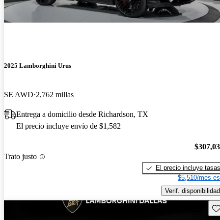
2025 Lamborghini Urus
SE AWD
2,762 millas
Entrega a domicilio desde Richardson, TX
El precio incluye envío de $1,582
$307,0
Trato justo
El precio incluye tasa
$5,510/mes es
Verif. disponibilidad
Gu