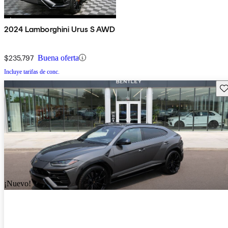
2024 Lamborghini Urus S AWD
$235,797
Buena oferta
Incluye tarifas de conc.
Gu
¡Nuevo!