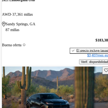
2021 Lamborghini Urus
AWD
37,361 millas
Sandy Springs, GA
87 millas
$183,3
Buena oferta
El precio incluye tasa
$3,407/mes es
Verif. disponibilidad
Gu