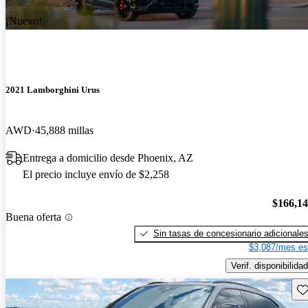
¡Nuevo!
2021 Lamborghini Urus
AWD
45,888 millas
Entrega a domicilio desde Phoenix, AZ
El precio incluye envío de $2,258
$166,1
Buena oferta
Sin tasas de concesionario adicionale
$3,087/mes es
Verif. disponibilidad
Gu