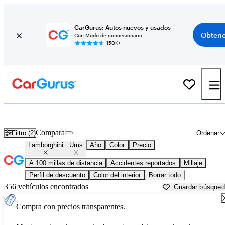
CarGurus: Autos nuevos y usados
Obtene
Con Modo de concesionario
150K+
Lamborghini Urus usados en venta cerca de
Anniston, AL
Compara
Filtro (2)
Ordenar
Lamborghini
Urus
Año
Color
Precio
A 100 millas de distancia
Accidentes reportados
Millaje
Perfil de descuento
Color del interior
Borrar todo
356 vehículos encontrados
Guardar búsque
Compra con precios transparentes.