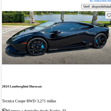
Verif. disponibilidad
Gu
2024 Lamborghini Huracan
Tecnica Coupe RWD
3,271 millas
Entrega a domicilio desde Naples, FL