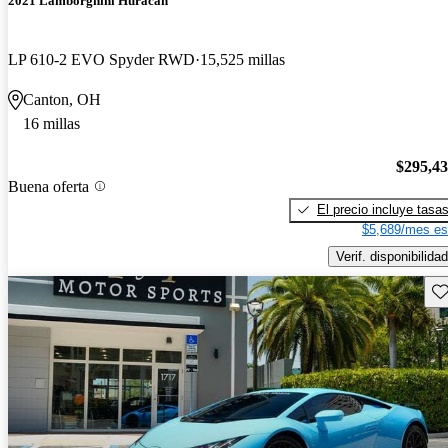
2021 Lamborghini Huracan
LP 610-2 EVO Spyder RWD
15,525 millas
Canton, OH
16 millas
$295,4
Buena oferta
El precio incluye tasa
$5,689/mes es
Verif. disponibilidad
Gu