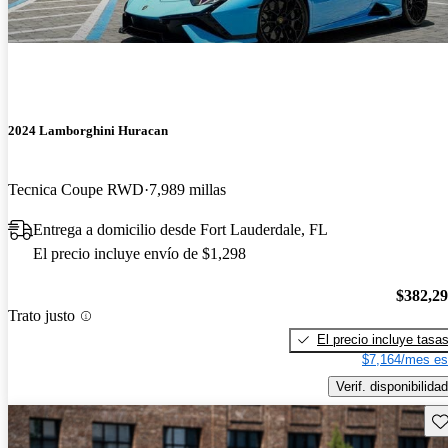
2024 Lamborghini Huracan
Tecnica Coupe RWD
7,989 millas
Entrega a domicilio desde Fort Lauderdale, FL
El precio incluye envío de $1,298
$382,2
Trato justo
El precio incluye tasa
$7,164/mes es
Verif. disponibilidad
Gu