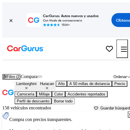
CarGurus: Autos nuevos y usados
Obtene
Con Modo de concesionario
150K+
Lamborghini Huracan usados en venta cerca de
Akron, OH
Compara
Filtro (2)
Ordenar
Lamborghini
Huracan
Año
A 50 millas de distancia
Precio
Carrocería
Millaje
Color
Accidentes reportados
Perfil de descuento
Borrar todo
158 vehículos encontrados
Guardar búsque
Compra con precios transparentes.