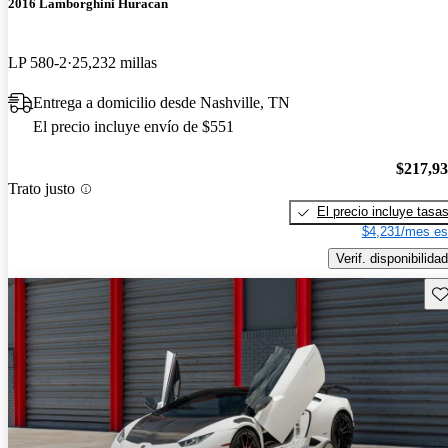
2016 Lamborghini Huracan
LP 580-2
25,232 millas
Entrega a domicilio desde Nashville, TN
El precio incluye envío de $551
$217,9
Trato justo
El precio incluye tasa
$4,231/mes es
Verif. disponibilidad
Gu