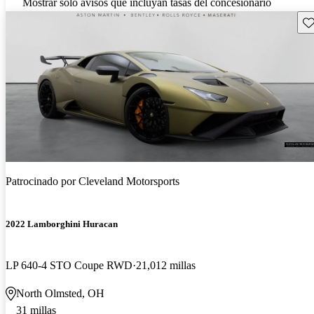
Mostrar solo avisos que incluyan tasas del concesionario
Gu
Patrocinado por
Cleveland Motorsports
2022 Lamborghini Huracan
LP 640-4 STO Coupe RWD
21,012 millas
North Olmsted, OH
31 millas