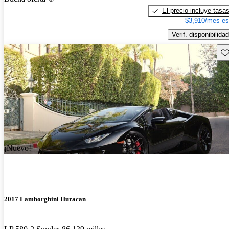
El precio incluye tasa
$3,910/mes es
Verif. disponibilidad
Gu
¡Nuevo!
2017 Lamborghini Huracan