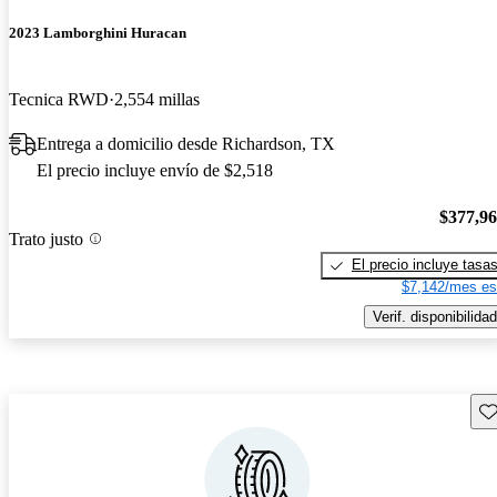
2023 Lamborghini Huracan
Tecnica RWD
2,554 millas
Entrega a domicilio desde Richardson, TX
El precio incluye envío de $2,518
$377,9
Trato justo
El precio incluye tasa
$7,142/mes es
Verif. disponibilidad
Gu