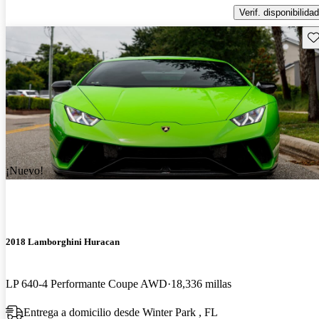
Verif. disponibilidad
Gu
¡Nuevo!
2018 Lamborghini Huracan
LP 640-4 Performante Coupe AWD
18,336 millas
Entrega a domicilio desde Winter Park , FL