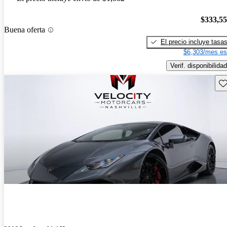
$333,5
Buena oferta
El precio incluye tasa
$6,303/mes es
Verif. disponibilidad
Gu