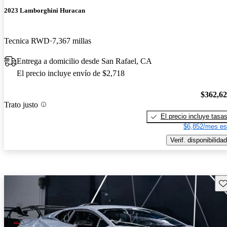
2023 Lamborghini Huracan
Tecnica RWD
7,367 millas
Entrega a domicilio desde San Rafael, CA
El precio incluye envío de $2,718
$362,6
Trato justo
El precio incluye tasa
$6,852/mes es
Verif. disponibilidad
Gu