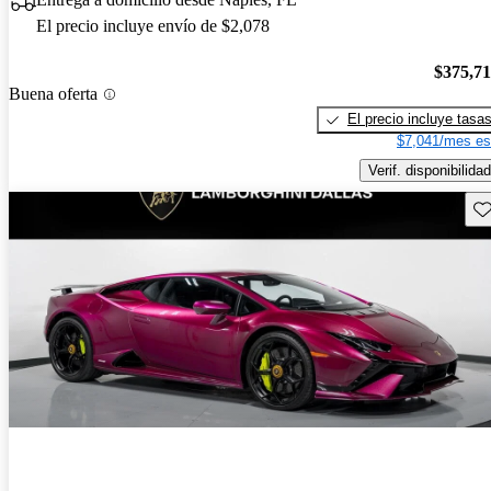
El precio incluye envío de $2,078
$375,7
Buena oferta
El precio incluye tasa
$7,041/mes es
Verif. disponibilidad
Gu