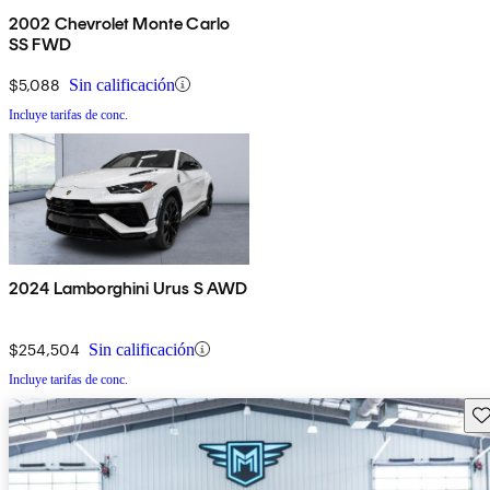
2002 Chevrolet Monte Carlo
SS FWD
$5,088
Sin calificación
Incluye tarifas de conc.
2024 Lamborghini Urus S AWD
$254,504
Sin calificación
Incluye tarifas de conc.
Gu