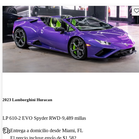
Gu
2023 Lamborghini Huracan
LP 610-2 EVO Spyder RWD
9,489 millas
Entrega a domicilio desde Miami, FL
El precio incluye envío de $1,582