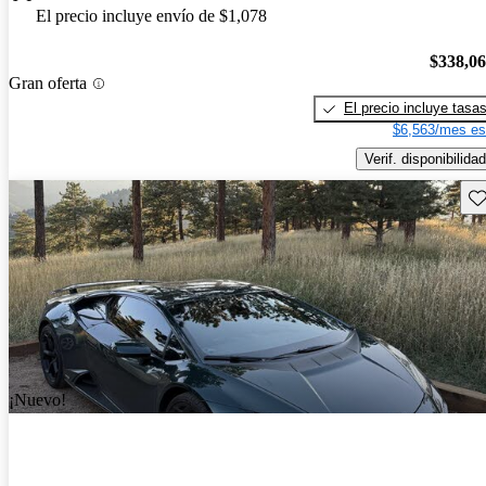
El precio incluye envío de $1,078
$338,0
Gran oferta
El precio incluye tasa
$6,563/mes es
Verif. disponibilidad
Gu
¡Nuevo!