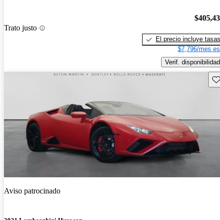
$405,4
Trato justo
El precio incluye tasa
$7,796/mes es
Verif. disponibilidad
Gu
Aviso patrocinado