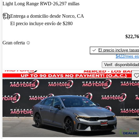
Light Long Range RWD
26,297 millas
Entrega a domicilio desde Norco, CA
El precio incluye envío de $280
$22,7
Gran oferta
El precio incluye tasa
$422/mes es
Verif. disponibilidad
Gu