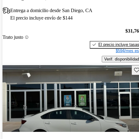
Entrega a domicilio desde San Diego, CA
El precio incluye envío de $144
$31,7
Trato justo
El precio incluye tasa
$594/mes es
Verif. disponibilidad
Gu