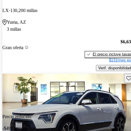
LX
130,200 millas
Yuma, AZ
3 millas
$6,6
Gran oferta
El precio incluye tasa
$131/mes es
Verif. disponibilidad
Gu
Precio reducido
-$490