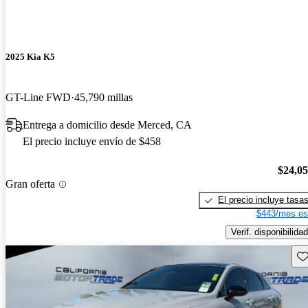
2025 Kia K5
GT-Line FWD
45,790 millas
Entrega a domicilio desde Merced, CA
El precio incluye envío de $458
$24,0
Gran oferta
El precio incluye tasa
$443/mes es
Verif. disponibilidad
Gu