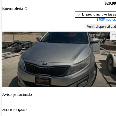
$20,9
Buena oferta
El precio incluye tasa
$400/mes es
Verif. disponibilidad
Gu
Aviso patrocinado
2015 Kia Optima