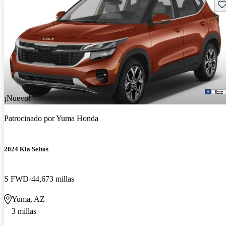
Gu
¡Nuevo!
Patrocinado por
Yuma Honda
2024 Kia Seltos
S FWD
44,673 millas
Yuma, AZ
3 millas