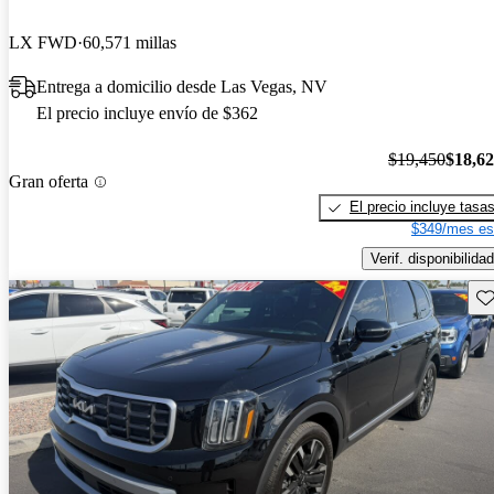
LX FWD
60,571 millas
Entrega a domicilio desde Las Vegas, NV
El precio incluye envío de $362
$19,450
$18,6
Gran oferta
El precio incluye tasa
$349/mes es
Verif. disponibilidad
Gu