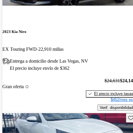
2023 Kia Niro
EX Touring FWD
22,910 millas
Entrega a domicilio desde Las Vegas, NV
El precio incluye envío de $362
$24,631
$24,1
Gran oferta
El precio incluye tasa
$452/mes es
Verif. disponibilidad
Gu