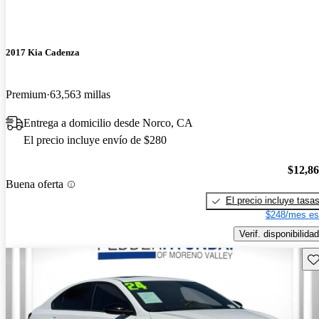
2017 Kia Cadenza
Premium
63,563 millas
Entrega a domicilio desde Norco, CA
El precio incluye envío de $280
$12,8
Buena oferta
El precio incluye tasa
$248/mes es
Verif. disponibilidad
Gu