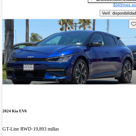
$343/mes es
Verif. disponibilidad
Gu
2024 Kia EV6
GT-Line RWD
19,893 millas