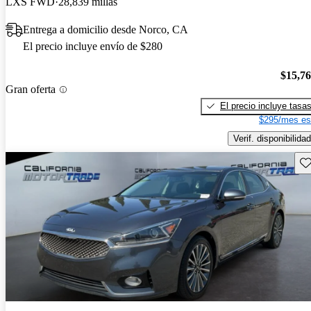
LXS FWD
28,839 millas
Entrega a domicilio desde Norco, CA
El precio incluye envío de $280
$15,7
Gran oferta
El precio incluye tasa
$295/mes es
Verif. disponibilidad
Gu