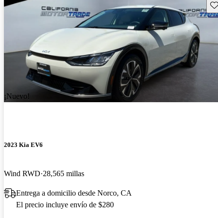
Gu
¡Nuevo!
2023 Kia EV6
Wind RWD
28,565 millas
Entrega a domicilio desde Norco, CA
El precio incluye envío de $280