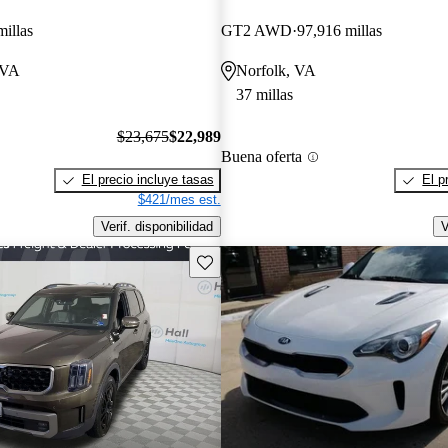
millas
GT2 AWD
97,916 millas
 VA
Norfolk, VA
37 millas
$23,675
$22,989
Buena oferta
El precio incluye tasas
El p
$421/mes est.
Verif. disponibilidad
V
Guarda este Aviso