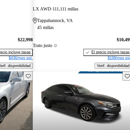
LX AWD
111,111 millas
Tappahannock, VA
45 millas
$22,998
$10,49
Trato justo
recio incluye tasas
El precio incluye tasas
$436/mes est.
$199/mes est
erif. disponibilidad
Verif. disponibilidad
Guarda este Aviso
Gu