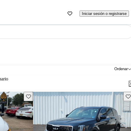
Iniciar sesión o registrarse
Ordenar
nario
Guarda este Aviso
Gu