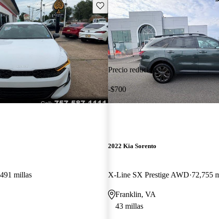
Guarda este Aviso
Precio reducido
-$700
2022 Kia Sorento
491 millas
X-Line SX Prestige AWD
72,755 m
Franklin, VA
43 millas