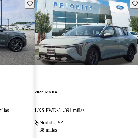
Guarda este Aviso
Gu
2025 Kia K4
illas
LXS FWD
31,391 millas
Norfolk, VA
38 millas