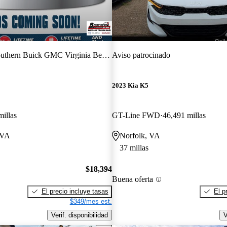
uthern Buick GMC Virginia Beach
Aviso patrocinado
2023 Kia K5
millas
GT-Line FWD
46,491 millas
 VA
Norfolk, VA
37 millas
$18,394
Buena oferta
El precio incluye tasas
El p
$349/mes est.
Verif. disponibilidad
V