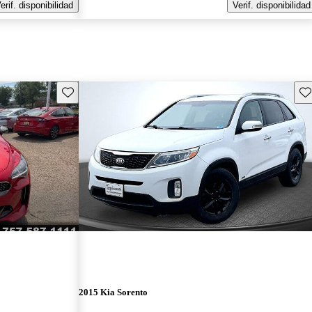
erif. disponibilidad
Verif. disponibilidad
Guarda este Aviso
Gu
2015 Kia Sorento