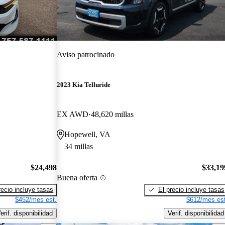
Aviso patrocinado
2023 Kia Telluride
EX AWD
48,620 millas
Hopewell, VA
34 millas
$24,498
$33,19
Buena oferta
recio incluye tasas
El precio incluye tasas
$452/mes est.
$612/mes est
erif. disponibilidad
Verif. disponibilidad