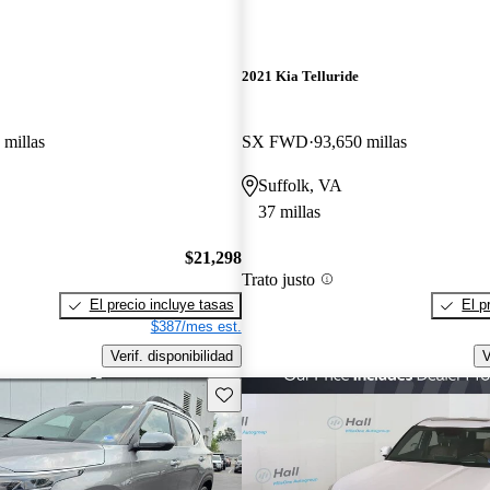
2021 Kia Telluride
 millas
SX FWD
93,650 millas
Suffolk, VA
37 millas
$21,298
Trato justo
El precio incluye tasas
El p
$387/mes est.
Verif. disponibilidad
V
Guarda este Aviso