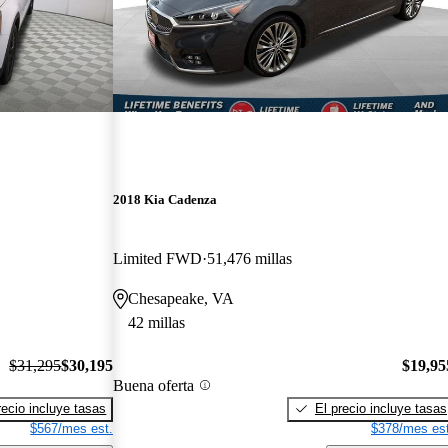
2018 Kia Cadenza
Limited FWD
51,476 millas
Chesapeake, VA
42 millas
$31,295
$30,195
$19,95
Buena oferta
recio incluye tasas
El precio incluye tasas
$567/mes est.
$378/mes est