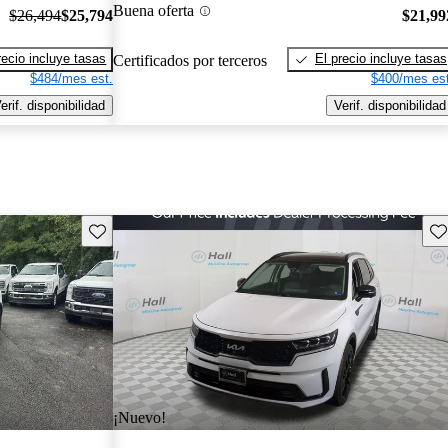
Buena oferta
$26,494
$25,794
$21,99
recio incluye tasas
El precio incluye tasas
Certificados por terceros
$484/mes est.
$400/mes est
erif. disponibilidad
Verif. disponibilidad
Guarda este Aviso
Gu
¡Nuevo!