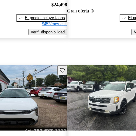
$24,498
Gran oferta
El precio incluye tasas
El p
$452/mes est.
Verif. disponibilidad
V
Guarda este Aviso