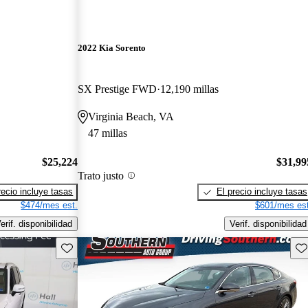
2022 Kia Sorento
SX Prestige FWD
12,190 millas
Virginia Beach, VA
47 millas
$25,224
$31,99
Trato justo
recio incluye tasas
El precio incluye tasas
$474/mes est.
$601/mes est
erif. disponibilidad
Verif. disponibilidad
Guarda este Aviso
Gu