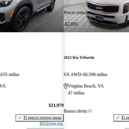
Precio reducido
-$2,095
2022 Kia Telluride
,635 millas
SX AWD
66,598 millas
 VA
Virginia Beach, VA
47 millas
$21,979
Buena oferta
El precio incluye tasas
El p
$413/mes est.