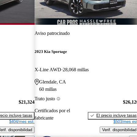
Aviso patrocinado
2023 Kia Sportage
X-Line AWD
28,068 millas
Glendale, CA
60 millas
Trato justo
$21,324
$26,12
Certificados por el
recio incluye tasas
El precio incluye tasas
fabricante
$404/mes est.
$503/mes est
erif. disponibilidad
Verif. disponibilidad