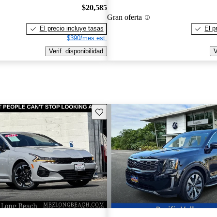
$20,585
Gran oferta
El precio incluye tasas
El p
$390/mes est.
Verif. disponibilidad
V
Guarda este Aviso