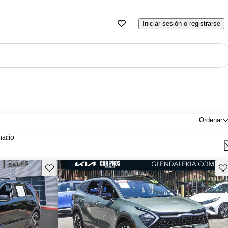
Iniciar sesión o registrarse
Ordenar
nario
Guarda este Aviso
Gu