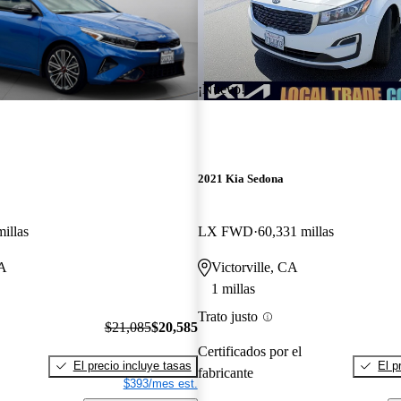
¡Nuevo!
2021 Kia Sedona
illas
LX FWD
60,331 millas
CA
Victorville, CA
1 millas
Trato justo
$21,085
$20,585
Certificados por el
El precio incluye tasas
El p
fabricante
$393/mes est.