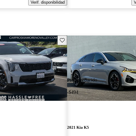
Verif. disponibilidad
V
Guarda este Aviso
Precio reducido
-$494
2021 Kia K5