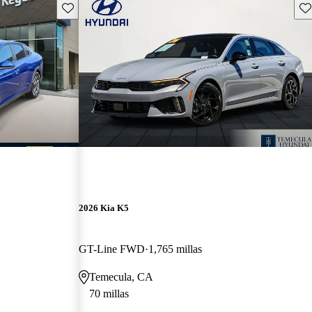
Guarda este Aviso
Gu
2026 Kia K5
GT-Line FWD
1,765 millas
Temecula, CA
70 millas