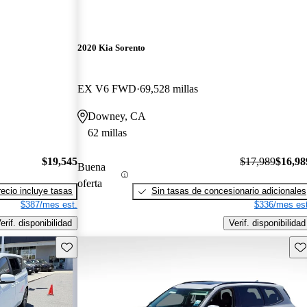
2020 Kia Sorento
EX V6 FWD
69,528 millas
Downey, CA
62 millas
$19,545
$17,989
$16,98
Buena
oferta
recio incluye tasas
Sin tasas de concesionario adicionales
$387/mes est.
$336/mes est
erif. disponibilidad
Verif. disponibilidad
Guarda este Aviso
Gu