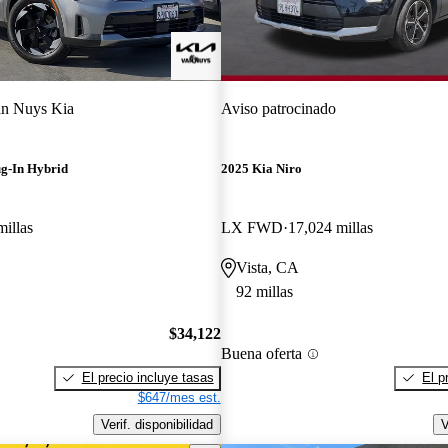
n Nuys Kia
Aviso patrocinado
ug-In Hybrid
2025 Kia Niro
millas
LX FWD
17,024 millas
Vista, CA
92 millas
$34,122
Buena oferta
El precio incluye tasas
El p
$647/mes est.
Verif. disponibilidad
V