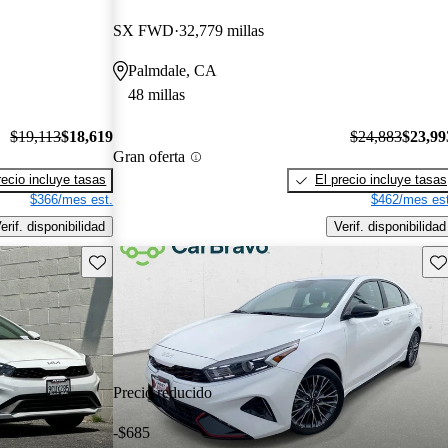
SX FWD
32,779 millas
Palmdale, CA
48 millas
$19,113
$18,619
$24,883
$23,99
Gran oferta
recio incluye tasas
El precio incluye tasas
$366/mes est.
$462/mes est
erif. disponibilidad
Verif. disponibilidad
Guarda este Aviso
Gu
Precio reducido
-$685