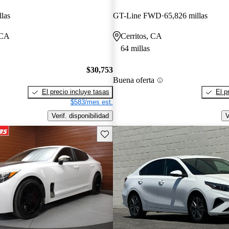
llas
GT-Line FWD
65,826 millas
 CA
Cerritos, CA
64 millas
$30,753
Buena oferta
El precio incluye tasas
El p
$583/mes est.
Verif. disponibilidad
V
Guarda este Aviso