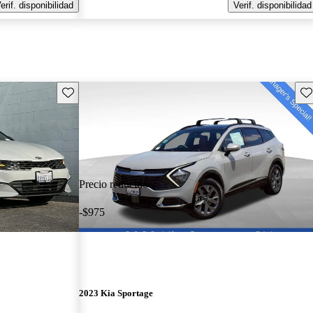
erif. disponibilidad
Verif. disponibilidad
Guarda este Aviso
Gu
Precio reducido
-$975
2023 Kia Sportage