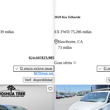
2020 Kia Telluride
39 millas
EX FWD
75,286 millas
Hawthorne, CA
73 millas
$24,685
$23,985
Gran oferta
El precio incluye tasas
El p
$470/mes est.
Verif. disponibilidad
V
Guarda este Aviso