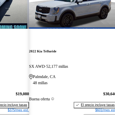
2022 Kia Telluride
SX AWD
52,177 millas
Palmdale, CA
48 millas
$19,080
$30,64
Buena oferta
recio incluye tasas
El precio incluye tasas
$375/mes est.
$601/mes est