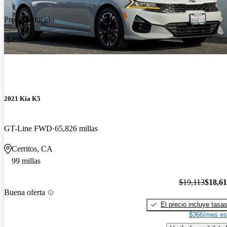
Precio reducido
-$494
2021 Kia K5
GT-Line FWD
65,826 millas
Cerritos, CA
99 millas
$19,113
$18,6
Buena oferta
El precio incluye tasa
$366/mes es