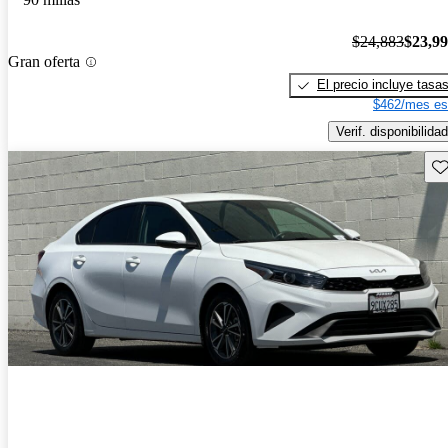
$24,883
$23,9
Gran oferta
El precio incluye tasa
$462/mes es
Verif. disponibilidad
Gu