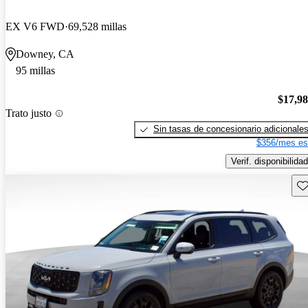
EX V6 FWD
69,528 millas
Downey, CA
95 millas
$17,9
Trato justo
Sin tasas de concesionario adicionale
$356/mes es
Verif. disponibilidad
Gu