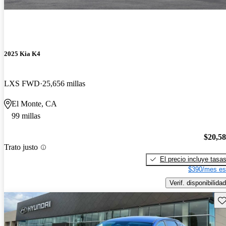
2025 Kia K4
LXS FWD
25,656 millas
El Monte, CA
99 millas
$20,5
Trato justo
El precio incluye tasa
$390/mes es
Verif. disponibilidad
Gu