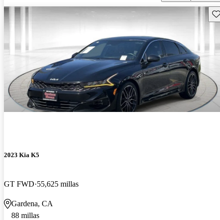
Gu
2023 Kia K5
GT FWD
55,625 millas
Gardena, CA
88 millas