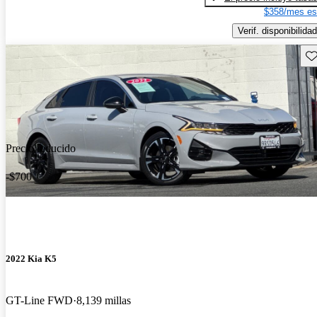
$358/mes es
Verif. disponibilidad
Gu
Precio reducido
-$700
2022 Kia K5
GT-Line FWD
8,139 millas