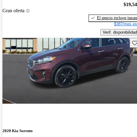
$19,5
Gran oferta
El precio incluye tasa
$387/mes es
Verif. disponibilidad
Gu
2020 Kia Sorento