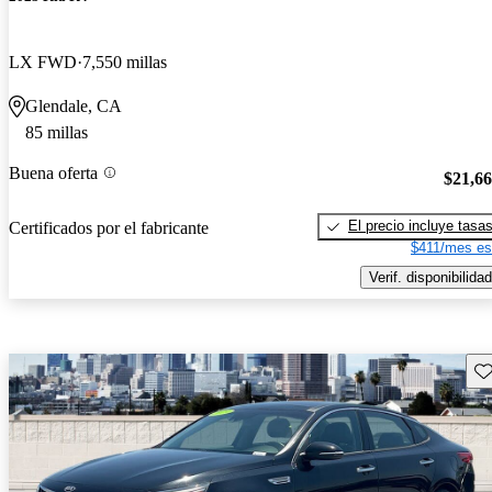
LX FWD
7,550 millas
Glendale, CA
85 millas
Buena oferta
$21,6
El precio incluye tasa
Certificados por el fabricante
$411/mes es
Verif. disponibilidad
Gu