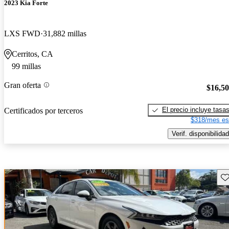
2023 Kia Forte
LXS FWD
31,882 millas
Cerritos, CA
99 millas
Gran oferta
$16,5
El precio incluye tasa
Certificados por terceros
$318/mes es
Verif. disponibilidad
Gu