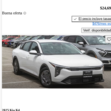
$24,6
Buena oferta
El precio incluye tasa
$476/mes es
Verif. disponibilidad
Gu
2025 Kia K4