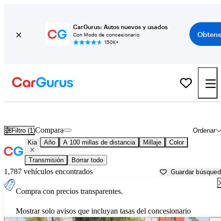
CarGurus: Autos nuevos y usados
Obtene
Con Modo de concesionario
150K+
Autos Kia usados en venta cerca de
Santa Barbara, CA
Compara
Filtro (1)
Ordenar
Kia
Año
A 100 millas de distancia
Millaje
Color
Transmisión
Borrar todo
1,787 vehículos encontrados
Guardar búsque
Compra con precios transparentes.
Mostrar solo avisos que incluyan tasas del concesionario