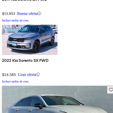
$13,953
Buena oferta
Incluye tarifas de conc.
2022 Kia Sorento SX FWD
$24,585
Gran oferta
Incluye tarifas de conc.
Gu