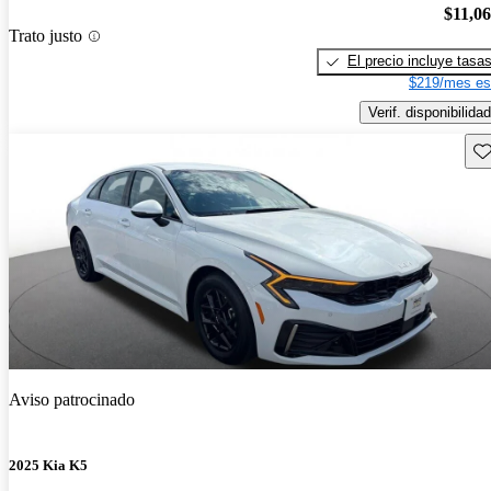
$11,0
Trato justo
El precio incluye tasa
$219/mes es
Verif. disponibilidad
Gu
Aviso patrocinado
2025 Kia K5