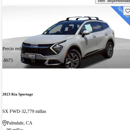
Verif. disponibilidad
Gu
Precio reducido
-$975
2023 Kia Sportage
SX FWD
32,779 millas
Palmdale, CA
90 millas