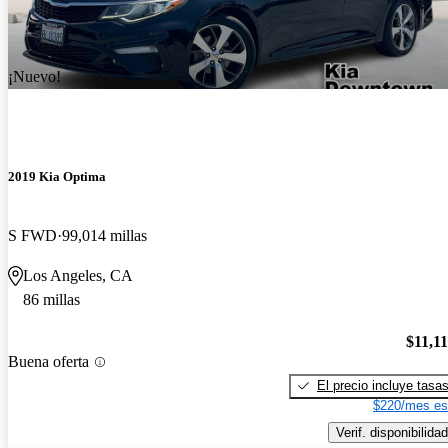
¡Nuevo!
2019 Kia Optima
S FWD
99,014 millas
Los Angeles, CA
86 millas
$11,1
Buena oferta
El precio incluye tasa
$220/mes es
Verif. disponibilidad