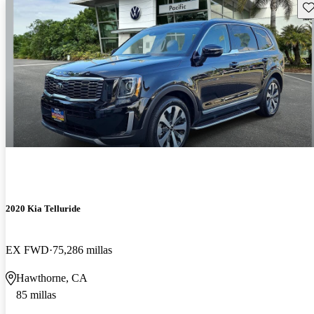
Gu
2020 Kia Telluride
EX FWD
75,286 millas
Hawthorne, CA
85 millas