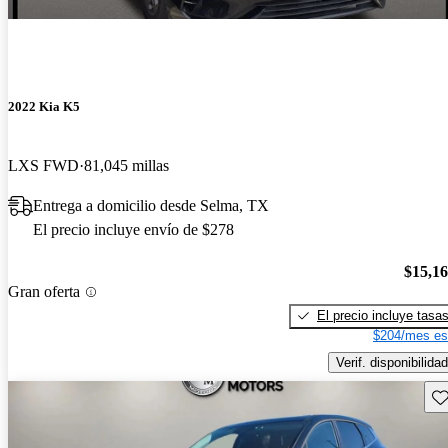
2022 Kia K5
LXS FWD
81,045 millas
Entrega a domicilio desde Selma, TX
El precio incluye envío de $278
$15,1
Gran oferta
El precio incluye tasa
$204/mes es
Verif. disponibilidad
Gu