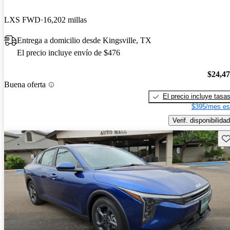
LXS FWD
16,202 millas
Entrega a domicilio desde Kingsville, TX
El precio incluye envío de $476
$24,4
Buena oferta
El precio incluye tasa
$395/mes es
Verif. disponibilidad
Gu