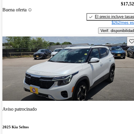
$17,5
Buena oferta
El precio incluye tasa
$262/mes es
Verif. disponibilidad
Gu
Aviso patrocinado
2025 Kia Seltos