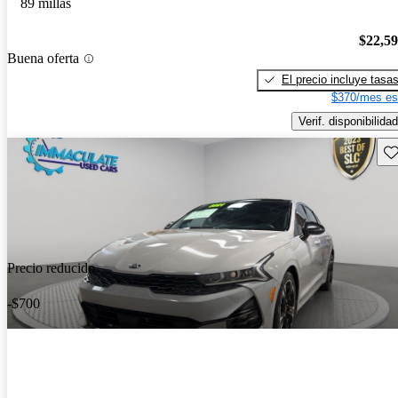
89 millas
$22,5
Buena oferta
El precio incluye tasa
$370/mes es
Verif. disponibilidad
Gu
Precio reducido
-$700