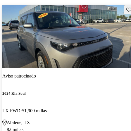
Gu
Aviso patrocinado
2024 Kia Soul
LX FWD
51,909 millas
Abilene, TX
82 millas