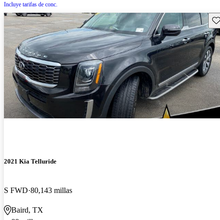
Incluye tarifas de conc.
Gu
2021 Kia Telluride
S FWD
80,143 millas
Baird, TX