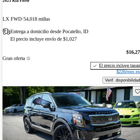
2023 Kia Forte
LX FWD
54,018 millas
Entrega a domicilio desde Pocatello, ID
El precio incluye envío de $1,027
$16,2
Gran oferta
El precio incluye tasa
$226/mes es
Verif. disponibilidad
Gu