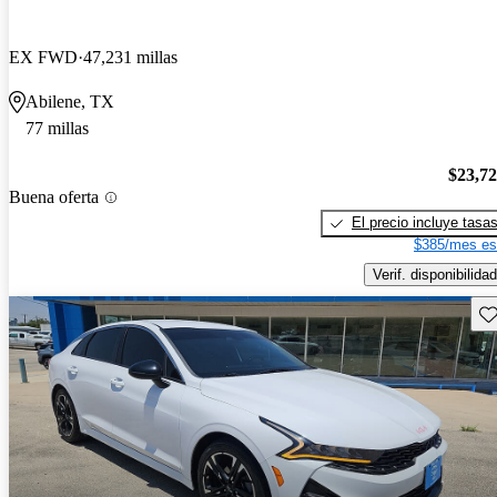
EX FWD
47,231 millas
Abilene, TX
77 millas
$23,7
Buena oferta
El precio incluye tasa
$385/mes es
Verif. disponibilidad
Gu