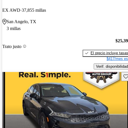
EX AWD
37,855 millas
San Angelo, TX
3 millas
$25,3
Trato justo
El precio incluye tasa
$417/mes es
Verif. disponibilidad
Gu