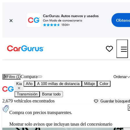
CarGurus: Autos nuevos y usados
Obtene
Con Modo de concesionario
150K+
Autos Kia usados en venta cerca de
San Angelo, TX
Compara
Filtro (1)
Ordenar
Kia
Año
A 100 millas de distancia
Millaje
Color
Transmisión
Borrar todo
2,679 vehículos encontrados
Guardar búsque
Compra con precios transparentes.
Mostrar solo avisos que incluyan tasas del concesionario