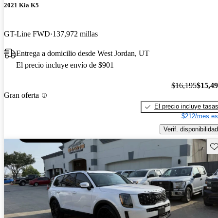
2021 Kia K5
GT-Line FWD
137,972 millas
Entrega a domicilio desde West Jordan, UT
El precio incluye envío de $901
$16,195
$15,4
Gran oferta
El precio incluye tasa
$212/mes es
Verif. disponibilidad
Gu