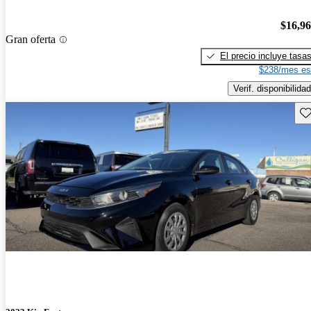
$16,9
Gran oferta
El precio incluye tasa
$238/mes es
Verif. disponibilidad
Gu