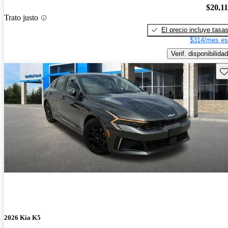
$20,1
Trato justo
El precio incluye tasa
$314/mes es
Verif. disponibilidad
Gu
2026 Kia K5