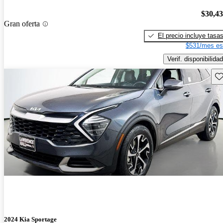
$30,4
Gran oferta
El precio incluye tasa
$531/mes es
Verif. disponibilidad
Gu
2024 Kia Sportage