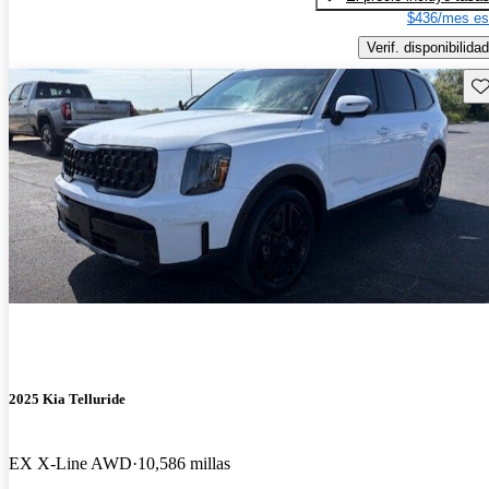
$436/mes es
Verif. disponibilidad
Gu
2025 Kia Telluride
EX X-Line AWD
10,586 millas