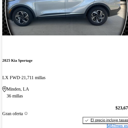
2025 Kia Sportage
LX FWD
21,711 millas
Minden, LA
36 millas
$23,6
Gran oferta
El precio incluye tasa
$457/mes es