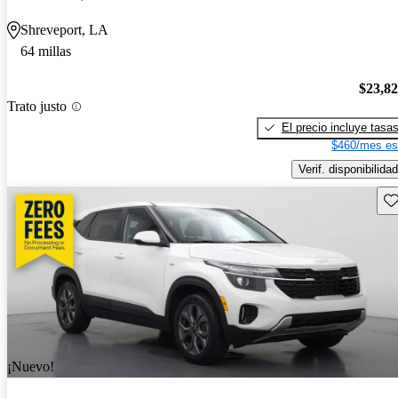
Shreveport, LA
64 millas
$23,8
Trato justo
El precio incluye tasa
$460/mes es
Verif. disponibilidad
Gu
¡Nuevo!