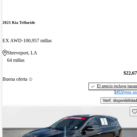
2021 Kia Telluride
EX AWD
100,957 millas
Shreveport, LA
64 millas
$22,6
Buena oferta
El precio incluye tasa
$453/mes es
Verif. disponibilidad
Gu