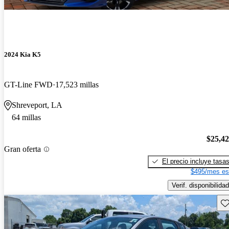
2024 Kia K5
GT-Line FWD
17,523 millas
Shreveport, LA
64 millas
$25,4
Gran oferta
El precio incluye tasa
$495/mes es
Verif. disponibilidad
Gu