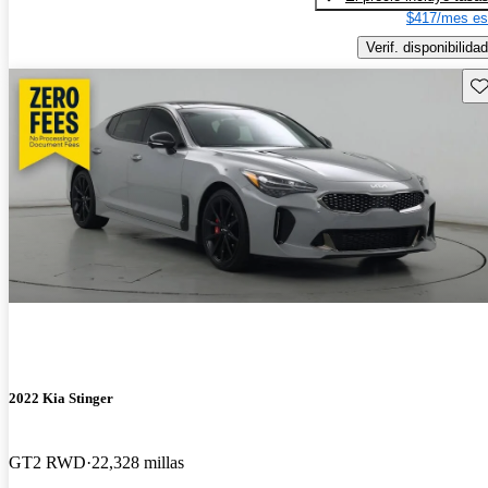
$417/mes es
Verif. disponibilidad
Gu
2022 Kia Stinger
GT2 RWD
22,328 millas