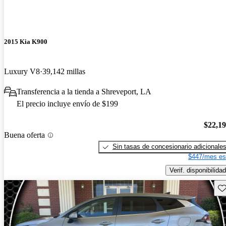
2015 Kia K900
Luxury V8
39,142 millas
Transferencia a la tienda a Shreveport, LA
El precio incluye envío de $199
$22,1
Buena oferta
Sin tasas de concesionario adicionale
$447/mes es
Verif. disponibilidad
Gu