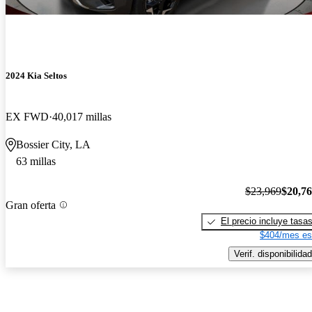
2024 Kia Seltos
EX FWD
40,017 millas
Bossier City, LA
63 millas
$23,969
$20,7
Gran oferta
El precio incluye tasa
$404/mes es
Verif. disponibilidad