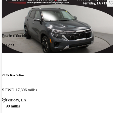
Gu
Precio reducido
-$1,025
2025 Kia Seltos
S FWD
17,396 millas
Ferriday, LA
90 millas