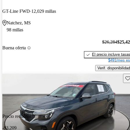
GT-Line FWD
12,029 millas
Natchez, MS
98 millas
$26,284
$25,4
Buena oferta
El precio incluye tasa
$491/mes es
Verif. disponibilidad
Gu
Precio reducido
-$3,209