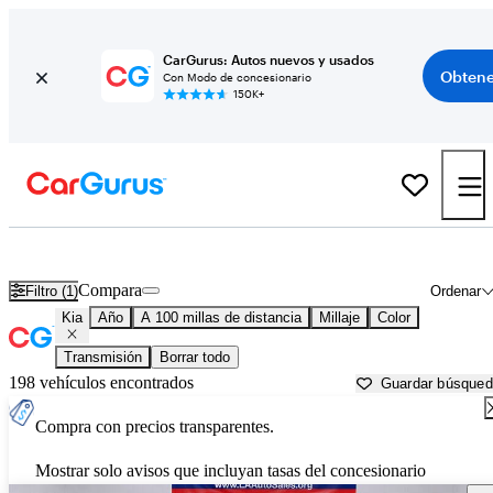
CarGurus: Autos nuevos y usados
Obtene
Con Modo de concesionario
150K+
Autos Kia usados en venta cerca de
Ruston, LA
Compara
Filtro (1)
Ordenar
Kia
Año
A 100 millas de distancia
Millaje
Color
Transmisión
Borrar todo
198 vehículos encontrados
Guardar búsque
Compra con precios transparentes.
Mostrar solo avisos que incluyan tasas del concesionario