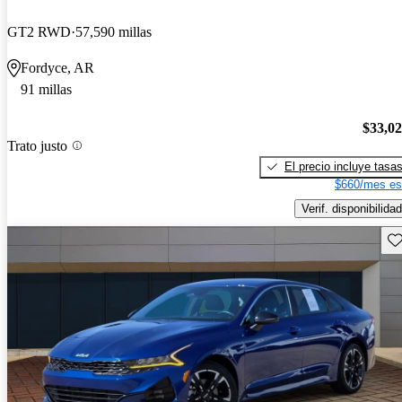
GT2 RWD
57,590 millas
Fordyce, AR
91 millas
$33,0
Trato justo
El precio incluye tasa
$660/mes es
Verif. disponibilidad
Gu