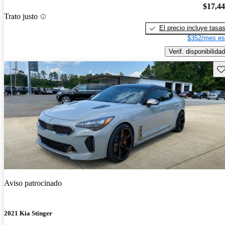
$17,4
Trato justo
El precio incluye tasa
$352/mes es
Verif. disponibilidad
Gu
Aviso patrocinado
2021 Kia Stinger