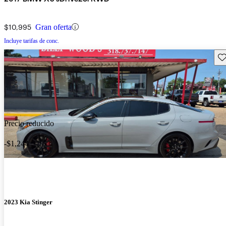
$10,995
Gran oferta
Incluye tarifas de conc.
Gu
Precio reducido
-$1,244
2023 Kia Stinger