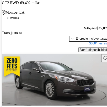
GT2 RWD
69,492 millas
Monroe, LA
30 millas
$36,320
$35,0
Trato justo
El precio incluye tasa
$688/mes es
Verif. disponibilidad
Gu