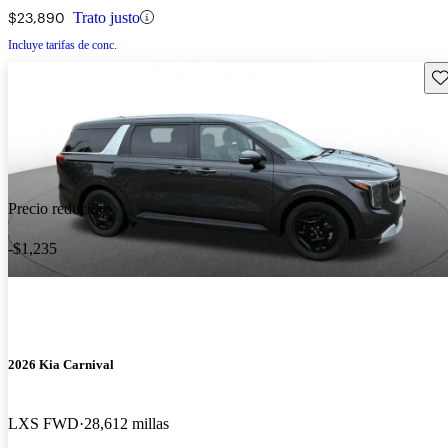
$23,890
Trato justo
Incluye tarifas de conc.
Gu
Precio reducido
-$1,235
2026 Kia Carnival
LXS FWD
28,612 millas