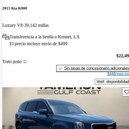
2015 Kia K900
Luxury V8
39,142 millas
Transferencia a la tienda a Kenner, LA
El precio incluye envío de $499
$22,4
Trato justo
Sin tasas de concesionario adicionale
$448/mes es
Verif. disponibilidad
Gu