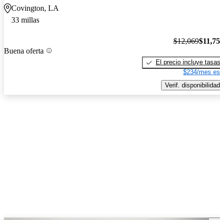
Covington, LA
33 millas
$12,069
$11,7
Buena oferta
El precio incluye tasa
$234/mes es
Verif. disponibilidad