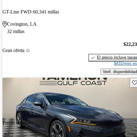
GT-Line FWD
60,341 millas
Covington, LA
32 millas
$22,2
Gran oferta
El precio incluye tasa
$431/mes es
Verif. disponibilidad
Gu
Precio reducido
-$377