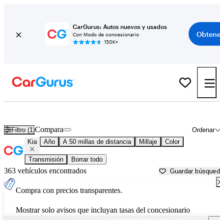
CarGurus: Autos nuevos y usados
Obtene
Con Modo de concesionario
150K+
Autos Kia usados en venta cerca de
New Orleans, LA
Compara
Filtro (1)
Ordenar
Kia
Año
A 50 millas de distancia
Millaje
Color
Transmisión
Borrar todo
363 vehículos encontrados
Guardar búsque
Compra con precios transparentes.
Mostrar solo avisos que incluyan tasas del concesionario