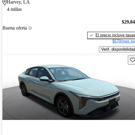
Harvey, LA
4 millas
$29,8
Buena oferta
El precio incluye tasa
$570/mes es
Verif. disponibilidad
Gu