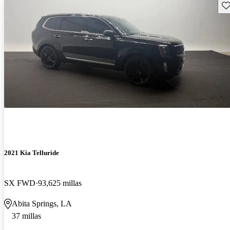
Gu
2021 Kia Telluride
SX FWD
93,625 millas
Abita Springs, LA
37 millas