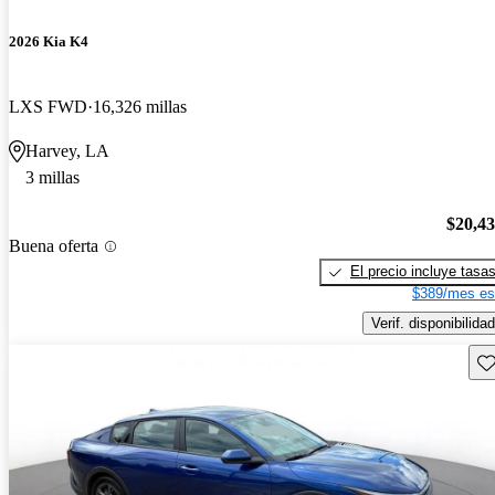
2026 Kia K4
LXS FWD
16,326 millas
Harvey, LA
3 millas
$20,4
Buena oferta
El precio incluye tasa
$389/mes es
Verif. disponibilidad
Gu