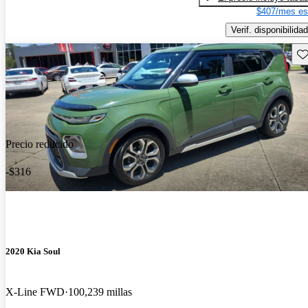
$407/mes es
Verif. disponibilidad
Gu
Precio reducido
-$316
2020 Kia Soul
X-Line FWD
100,239 millas