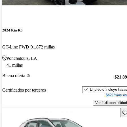
2024 Kia K5
GT-Line FWD
91,872 millas
Ponchatoula, LA
41 millas
Buena oferta
$21,8
El precio incluye tasa
Certificados por terceros
$421/mes es
Verif. disponibilidad
Gu