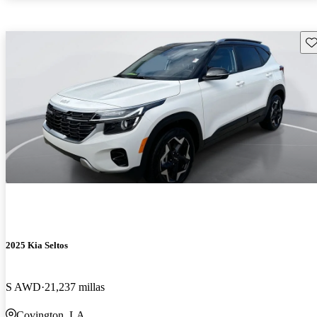
Gu
2025 Kia Seltos
S AWD
21,237 millas
Covington, LA