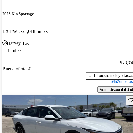
2026 Kia Sportage
LX FWD
21,018 millas
Harvey, LA
3 millas
$23,7
Buena oferta
El precio incluye tasa
$452/mes es
Verif. disponibilidad
Gu