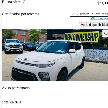
Buena oferta
$21,3
El precio incluye tasa
Certificados por terceros
$407/mes es
Verif. disponibilidad
Gu
Aviso patrocinado
2021 Kia Soul