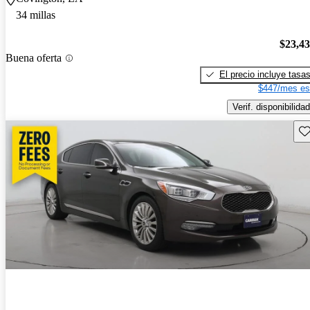
34 millas
$23,4
Buena oferta
El precio incluye tasa
$447/mes es
Verif. disponibilidad
Gu