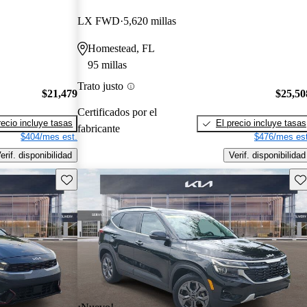
LX FWD
5,620 millas
Homestead, FL
95 millas
Trato justo
$21,479
$25,50
Certificados por el
recio incluye tasas
El precio incluye tasas
fabricante
$404/mes est.
$476/mes est
erif. disponibilidad
Verif. disponibilidad
Guarda este Aviso
Gu