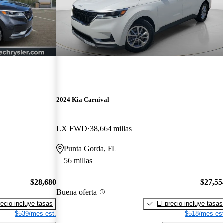
2024 Kia Carnival
LX FWD
38,664 millas
Punta Gorda, FL
56 millas
$28,680
$27,55
Buena oferta
recio incluye tasas
El precio incluye tasas
$539/mes est.
$518/mes est