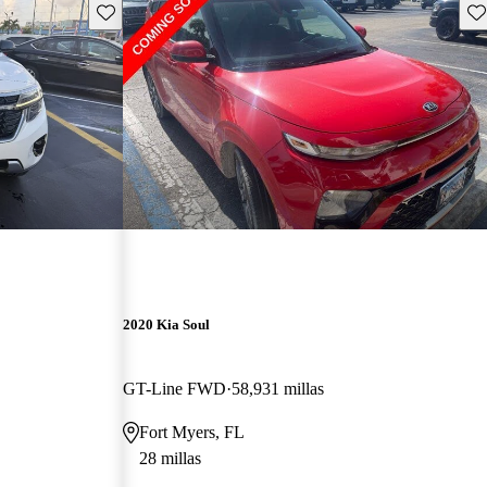
Guarda este Aviso
Gu
2020 Kia Soul
GT-Line FWD
58,931 millas
Fort Myers, FL
28 millas