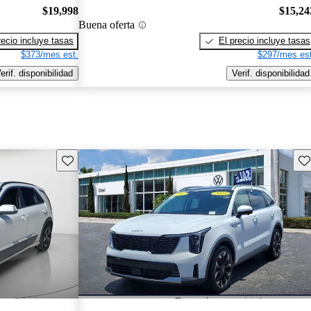
$19,998
$15,24
Buena oferta
recio incluye tasas
El precio incluye tasas
$373/mes est.
$297/mes est
erif. disponibilidad
Verif. disponibilidad
Guarda este Aviso
Gu