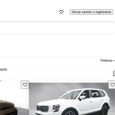
Iniciar sesión o registrarse
Ordenar
nario
Guarda este Aviso
Gu