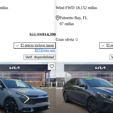
illas
Wind FWD
18,152 millas
Palmetto Bay, FL
97 millas
$22,390
$14,390
Gran oferta
El precio incluye tasas
El p
$273/mes est.
Verif. disponibilidad
V
Guarda este Aviso