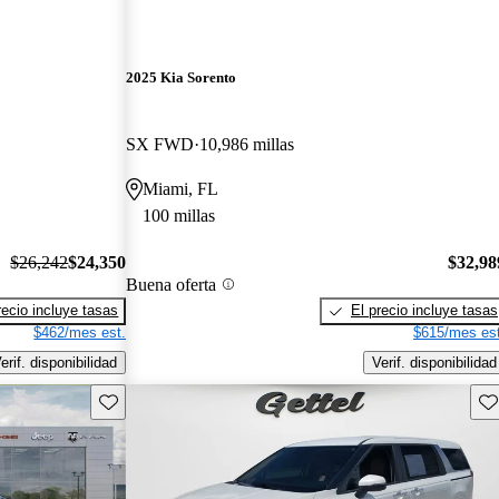
2025 Kia Sorento
SX FWD
10,986 millas
Miami, FL
100 millas
$26,242
$24,350
$32,98
Buena oferta
recio incluye tasas
El precio incluye tasas
$462/mes est.
$615/mes est
erif. disponibilidad
Verif. disponibilidad
Guarda este Aviso
Gu