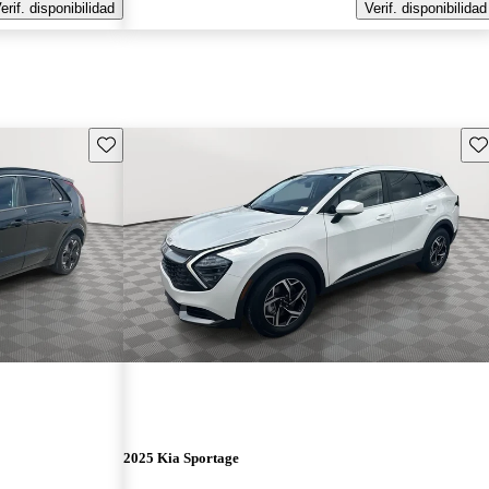
erif. disponibilidad
Verif. disponibilidad
Guarda este Aviso
Gu
2025 Kia Sportage