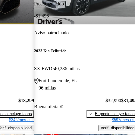
Precio reducido
-$1,496
Aviso patrocinado
2023 Kia Telluride
SX FWD
40,286 millas
Fort Lauderdale, FL
96 millas
$18,299
$32,990
$31,49
Buena oferta
recio incluye tasas
El precio incluye tasas
$342/mes est.
$597/mes est
erif. disponibilidad
Verif. disponibilidad