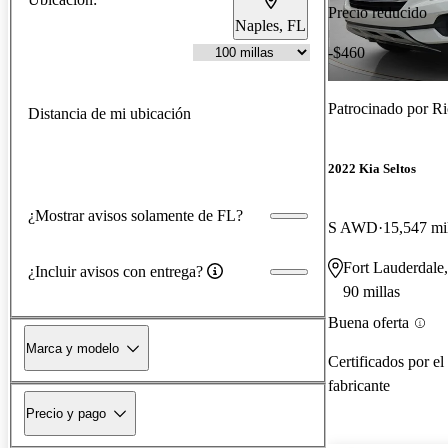
Precio reducido
Naples, FL
-$460
Patrocinado por
Ri
Distancia de mi ubicación
2022 Kia Seltos
¿Mostrar avisos solamente de FL?
S AWD
15,547 mi
Fort Lauderdale
¿Incluir avisos con entrega?
90 millas
Buena oferta
Marca y modelo
Certificados por el
fabricante
Precio y pago