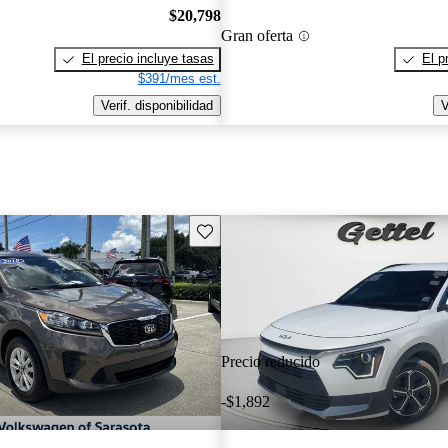
$20,798
Gran oferta
El precio incluye tasas
El p
$391/mes est.
Verif. disponibilidad
V
Guarda este Aviso
Precio reducido
-$1,892