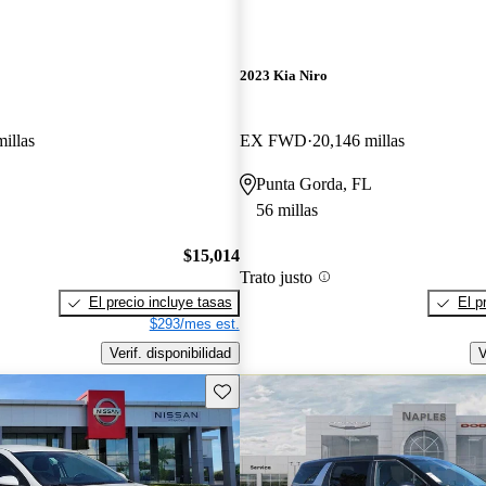
2023 Kia Niro
illas
EX FWD
20,146 millas
Punta Gorda, FL
56 millas
$15,014
Trato justo
El precio incluye tasas
El p
$293/mes est.
Verif. disponibilidad
V
Guarda este Aviso