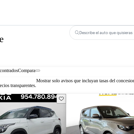
Describe el auto que quisieras
e
contrados
Compara
Mostrar solo avisos que incluyan tasas del concesio
cios transparentes.
Guarda este Aviso