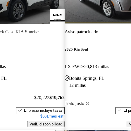
ck Case KIA Sunrise
Aviso patrocinado
2025 Kia Soul
llas
LX FWD
20,813 millas
, FL
Bonita Springs, FL
12 millas
$20,222
$19,762
Trato justo
El precio incluye tasas
El p
$381/mes est.
Verif. disponibilidad
V