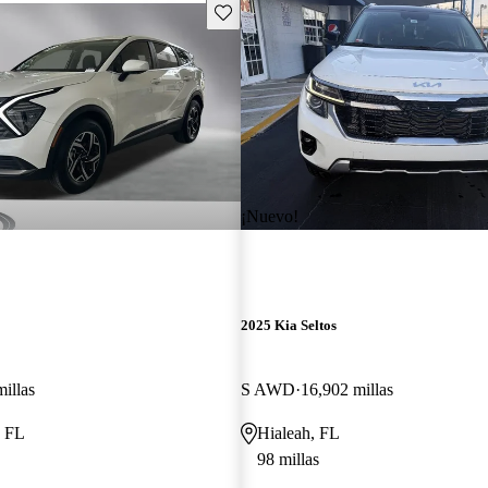
Guarda este Aviso
¡Nuevo!
2025 Kia Seltos
illas
S AWD
16,902 millas
, FL
Hialeah, FL
98 millas