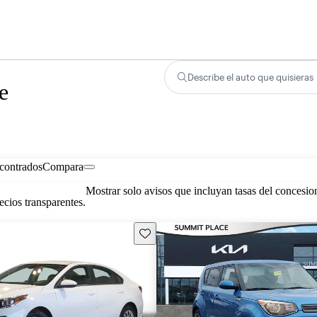
Describe el auto que quisieras
e
contrados
Compara
Mostrar solo avisos que incluyan tasas del concesio
cios transparentes.
Guarda este Aviso