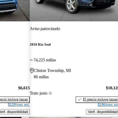
Aviso patrocinado
2016 Kia Soul
+
74,225 millas
Clinton Township, MI
86 millas
$6,615
$10,12
Trato justo
recio incluye tasas
El precio incluye tasas
$128/mes est.
$196/mes est
erif. disponibilidad
Verif. disponibilidad