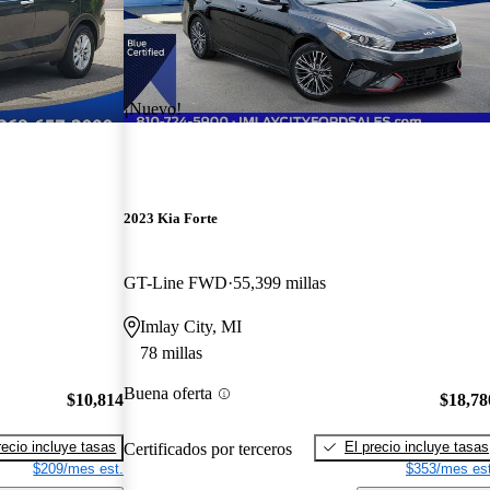
¡Nuevo!
2023 Kia Forte
GT-Line FWD
55,399 millas
Imlay City, MI
78 millas
Buena oferta
$10,814
$18,78
recio incluye tasas
El precio incluye tasas
Certificados por terceros
$209/mes est.
$353/mes est