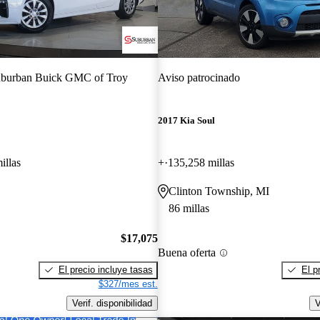
burban Buick GMC of Troy
Aviso patrocinado
2017 Kia Soul
illas
+
135,258 millas
Clinton Township, MI
86 millas
$17,075
Buena oferta
El precio incluye tasas
El p
$327/mes est.
Verif. disponibilidad
V