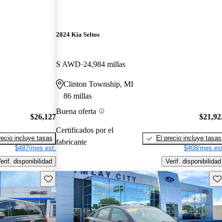
2024 Kia Seltos
S AWD
24,984 millas
Clinton Township, MI
86 millas
Buena oferta
$26,127
$21,92
Certificados por el
recio incluye tasas
El precio incluye tasas
fabricante
$487/mes est.
$408/mes est
erif. disponibilidad
Verif. disponibilidad
Guarda este Aviso
Gu