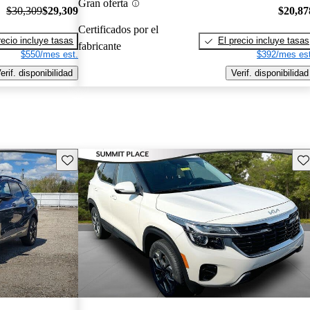
Gran oferta
$30,309
$29,309
$20,87
Certificados por el
recio incluye tasas
El precio incluye tasas
fabricante
$550/mes est.
$392/mes est
erif. disponibilidad
Verif. disponibilidad
Guarda este Aviso
Gu