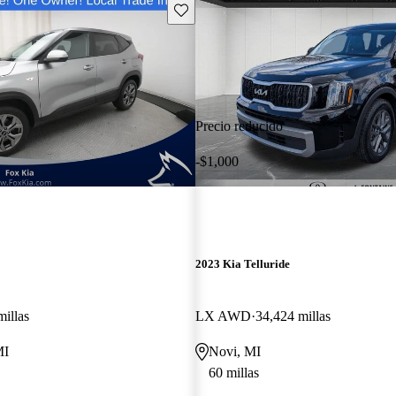
Guarda este Aviso
Precio reducido
-$1,000
2023 Kia Telluride
millas
LX AWD
34,424 millas
MI
Novi, MI
60 millas