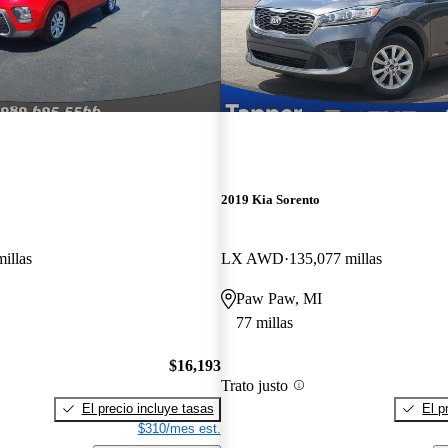
2019 Kia Sorento
illas
LX AWD
135,077 millas
Paw Paw, MI
77 millas
$16,193
Trato justo
El precio incluye tasas
El p
$310/mes est.