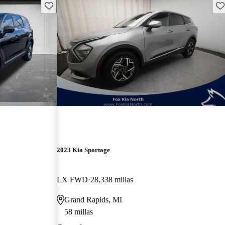
Guarda este Aviso
Gu
2023 Kia Sportage
LX FWD
28,338 millas
Grand Rapids, MI
58 millas