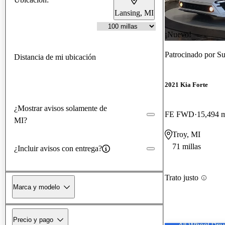
Lansing, MI
¡Nuevo!
Patrocinado por
Su
Distancia de mi ubicación
2021 Kia Forte
¿Mostrar avisos solamente de
FE FWD
15,494 m
MI?
Troy, MI
71 millas
¿Incluir avisos con entrega?
Trato justo
Marca y modelo
Precio y pago