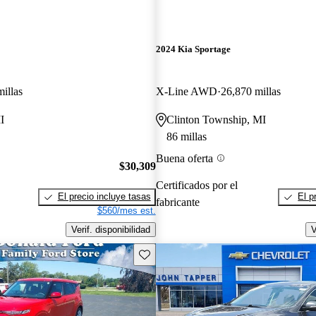
2024 Kia Sportage
illas
X-Line AWD
26,870 millas
I
Clinton Township, MI
86 millas
Buena oferta
$30,309
Certificados por el
El precio incluye tasas
El p
fabricante
$560/mes est.
Verif. disponibilidad
V
Guarda este Aviso