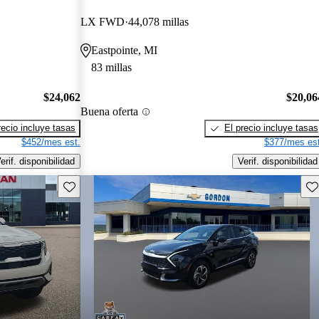
LX FWD
44,078 millas
Eastpointe, MI
83 millas
$24,062
$20,06
Buena oferta
recio incluye tasas
El precio incluye tasas
$452/mes est.
$377/mes est
erif. disponibilidad
Verif. disponibilidad
Guarda este Aviso
Gu