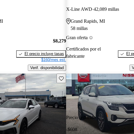
X-Line AWD
42,089 millas
MI
Grand Rapids, MI
58 millas
Gran oferta
$8,279
Certificados por el
El precio incluye tasas
El p
fabricante
$160/mes est.
Verif. disponibilidad
V
Guarda este Aviso
Precio reducido
-$608