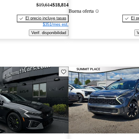
$19,614
$18,814
Buena oferta
El precio incluye tasas
El p
$351/mes est.
Verif. disponibilidad
V
Guarda este Aviso