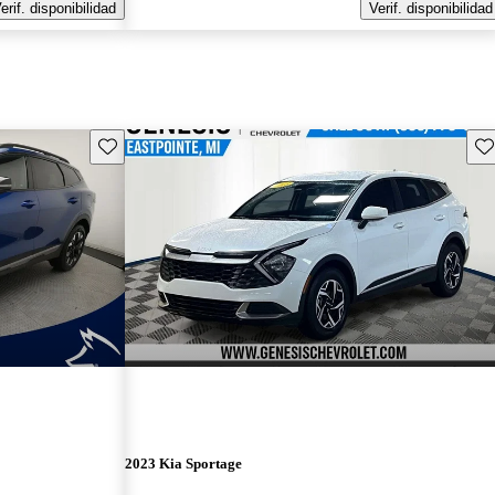
erif. disponibilidad
Verif. disponibilidad
Guarda este Aviso
Gu
2023 Kia Sportage