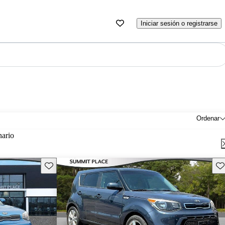
Iniciar sesión o registrarse
Ordenar
nario
Guarda este Aviso
Gu