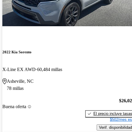
2022 Kia Sorento
X-Line EX AWD
60,484 millas
Asheville, NC
78 millas
$26,0
Buena oferta
El precio incluye tasa
$502/mes es
Verif. disponibilidad