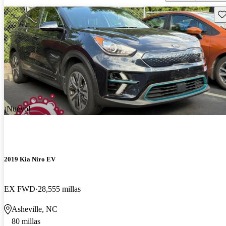
Gu
¡Nuevo!
2019 Kia Niro EV
EX FWD
28,555 millas
Asheville, NC
80 millas