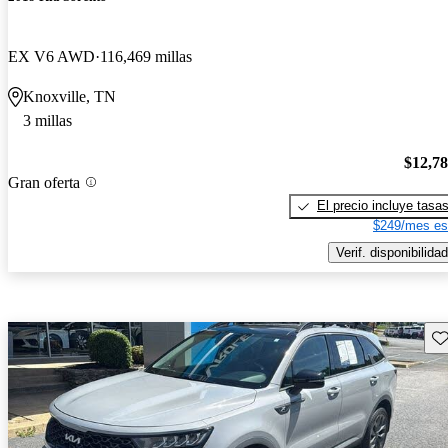
EX V6 AWD
116,469 millas
Knoxville, TN
3 millas
$12,7
Gran oferta
El precio incluye tasa
$249/mes es
Verif. disponibilidad
Gu