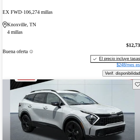
EX FWD
106,274 millas
Knoxville, TN
4 millas
$12,7
Buena oferta
El precio incluye tasa
$248/mes es
Verif. disponibilidad
Gu