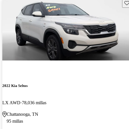
Gu
2022 Kia Seltos
LX AWD
78,036 millas
Chattanooga, TN
95 millas