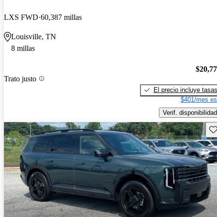
LXS FWD
60,387 millas
Louisville, TN
8 millas
$20,7
Trato justo
El precio incluye tasa
$401/mes es
Verif. disponibilidad
Gu