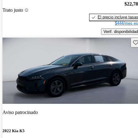
$22,7
Trato justo
El precio incluye tasa
$444/mes es
Verif. disponibilidad
Gu
Aviso patrocinado
2022 Kia K5