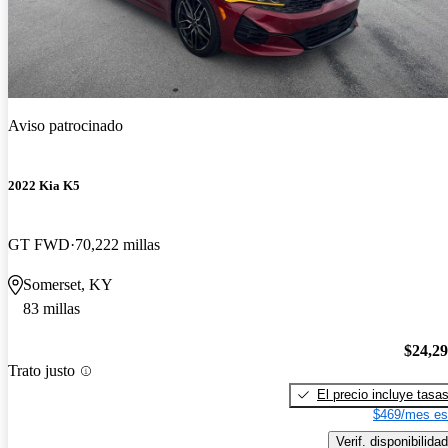
Aviso patrocinado
2022 Kia K5
GT FWD
70,222 millas
Somerset, KY
83 millas
$24,2
Trato justo
El precio incluye tasa
$469/mes es
Verif. disponibilidad