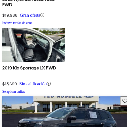
FWD
$19,988
Gran oferta
Incluye tarifas de conc.
2019 Kia Sportage LX FWD
$15,699
Sin calificación
Se aplican tarifas
Gu