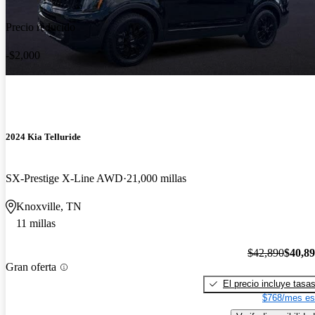
Precio reducido
-$2,000
2024 Kia Telluride
SX-Prestige X-Line AWD
21,000 millas
Knoxville, TN
11 millas
$42,890
$40,8
Gran oferta
El precio incluye tasa
$768/mes es