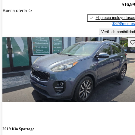
$16,9
Buena oferta
El precio incluye tasa
$328/mes es
Verif. disponibilidad
Gu
2019 Kia Sportage