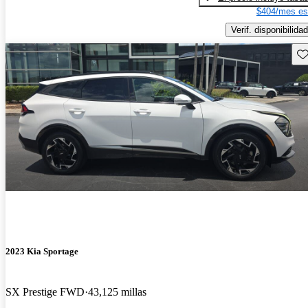
$404/mes es
Verif. disponibilidad
Gu
2023 Kia Sportage
SX Prestige FWD
43,125 millas