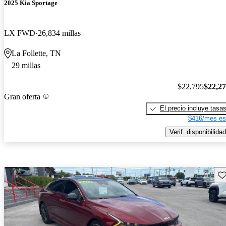
2025 Kia Sportage
LX FWD
26,834 millas
La Follette, TN
29 millas
$22,795
$22,2
Gran oferta
El precio incluye tasa
$416/mes es
Verif. disponibilidad
Gu