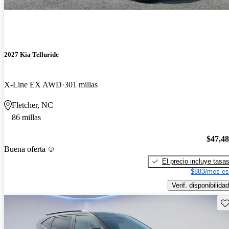
2027 Kia Telluride
X-Line EX AWD
301 millas
Fletcher, NC
86 millas
$47,4
Buena oferta
El precio incluye tasa
$883/mes es
Verif. disponibilidad
Gu