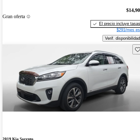
$14,9
Gran oferta
El precio incluye tasa
$291/mes es
Verif. disponibilidad
Gu
2019 Kia Sorento