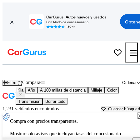
CarGurus: Autos nuevos y usados
Obtene
Con Modo de concesionario
150K+
Autos Kia usados en venta cerca de
Knoxville, TN
Compara
Filtro (1)
Ordenar
Kia
Año
A 100 millas de distancia
Millaje
Color
Transmisión
Borrar todo
1,231 vehículos encontrados
Guardar búsque
Compra con precios transparentes.
Mostrar solo avisos que incluyan tasas del concesionario