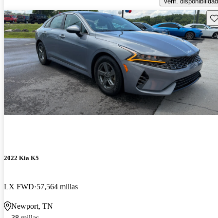
Verif. disponibilidad
Gu
2022 Kia K5
LX FWD
57,564 millas
Newport, TN
38 millas