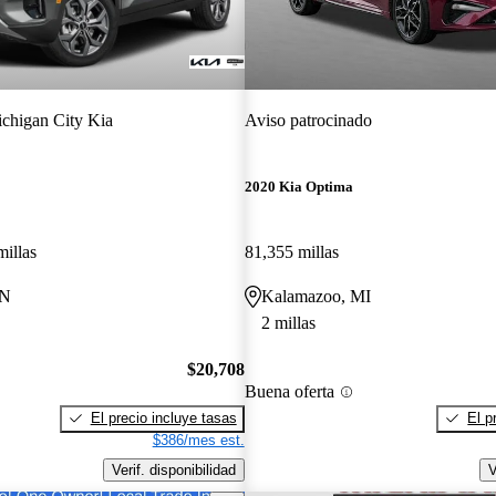
chigan City Kia
Aviso patrocinado
2020 Kia Optima
millas
81,355 millas
IN
Kalamazoo, MI
2 millas
$20,708
Buena oferta
El precio incluye tasas
El p
$386/mes est.
Verif. disponibilidad
V