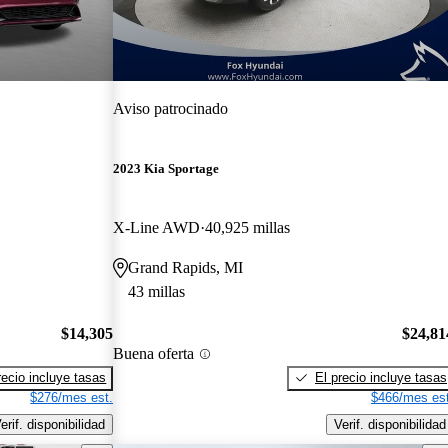
Aviso patrocinado
2023 Kia Sportage
X-Line AWD
40,925 millas
Grand Rapids, MI
43 millas
$14,305
$24,81
Buena oferta
recio incluye tasas
El precio incluye tasas
$276/mes est.
$466/mes est
erif. disponibilidad
Verif. disponibilidad