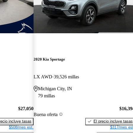
2020 Kia Sportage
LX AWD
39,526 millas
Michigan City, IN
79 millas
$27,050
$16,39
Buena oferta
recio incluye tasas
El precio incluye tasas
$508/mes est.
$317/mes est