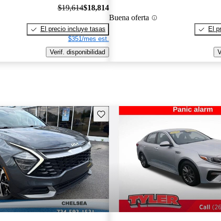
$19,614
$18,814
Buena oferta
El precio incluye tasas
El p
$351/mes est.
Verif. disponibilidad
V
Guarda este Aviso