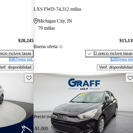
LXS FWD
74,312 millas
Michigan City, IN
79 millas
$20,245
$15,13
Buena oferta
recio incluye tasas
El precio incluye tasas
$387/mes est.
$285/mes est
erif. disponibilidad
Verif. disponibilidad
Guarda este Aviso
Gu
Precio reducido
-$1,000