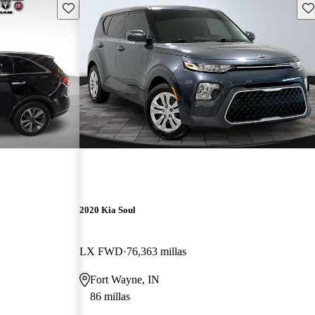
Guarda este Aviso
Gu
2020 Kia Soul
LX FWD
76,363 millas
Fort Wayne, IN
86 millas