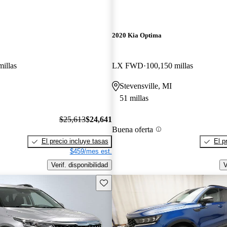
2020 Kia Optima
millas
LX FWD
100,150 millas
Stevensville, MI
51 millas
$25,613
$24,641
Buena oferta
El precio incluye tasas
El p
$459/mes est.
Verif. disponibilidad
V
Guarda este Aviso