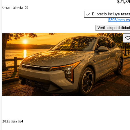
$21,3
Gran oferta
El precio incluye tasa
$395/mes es
Verif. disponibilidad
Gu
2025 Kia K4