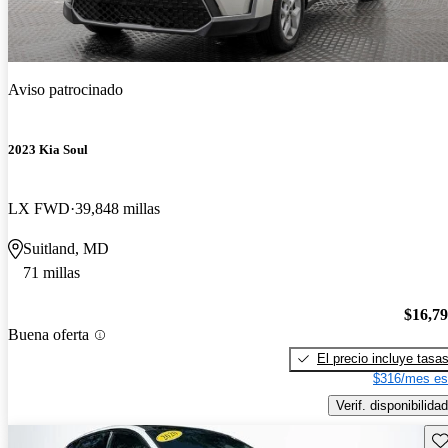
Aviso patrocinado
2023 Kia Soul
LX FWD
39,848 millas
Suitland, MD
71 millas
$16,7
Buena oferta
El precio incluye tasa
$316/mes es
Verif. disponibilidad
Gu