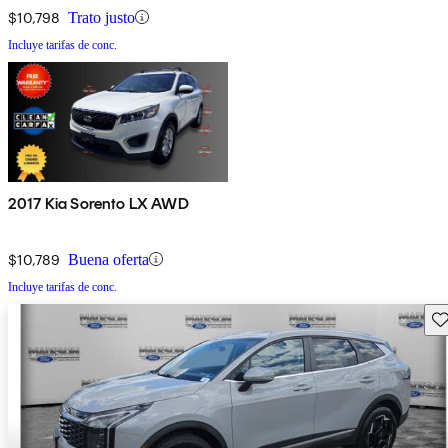
$10,798
Trato justo
Incluye tarifas de conc.
2017 Kia Sorento LX AWD
$10,789
Buena oferta
Incluye tarifas de conc.
Gu