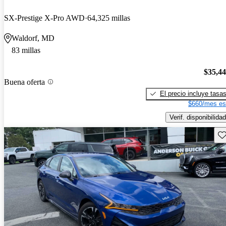
SX-Prestige X-Pro AWD
64,325 millas
Waldorf, MD
83 millas
$35,4
Buena oferta
El precio incluye tasa
$660/mes es
Verif. disponibilidad
Gu