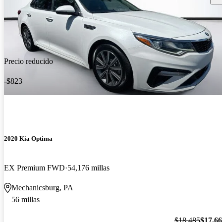
Precio reducido
-$823
2020 Kia Optima
EX Premium FWD
54,176 millas
Mechanicsburg, PA
56 millas
$18,485
$17,6