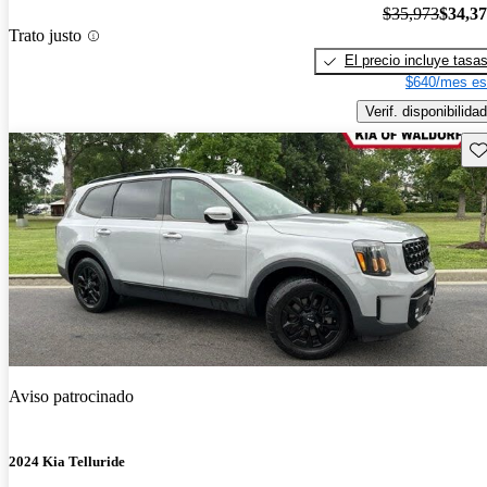
$35,973
$34,3
Trato justo
El precio incluye tasa
$640/mes es
Verif. disponibilidad
Gu
Aviso patrocinado
2024 Kia Telluride