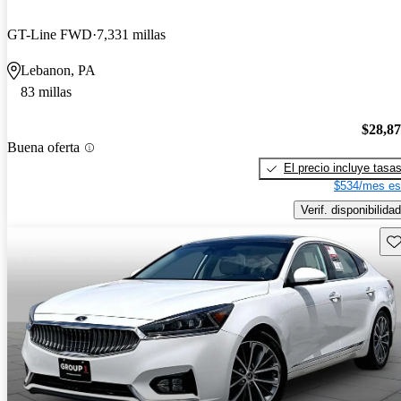
GT-Line FWD
7,331 millas
Lebanon, PA
83 millas
$28,8
Buena oferta
El precio incluye tasa
$534/mes es
Verif. disponibilidad
Gu