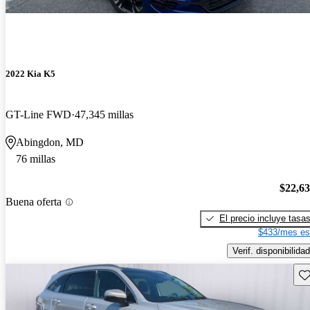
2022 Kia K5
GT-Line FWD
47,345 millas
Abingdon, MD
76 millas
$22,6
Buena oferta
El precio incluye tasa
$433/mes es
Verif. disponibilidad
Gu