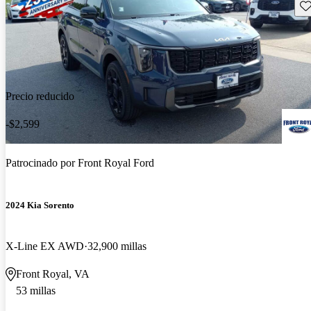
Gu
Precio reducido
-$2,599
Patrocinado por
Front Royal Ford
2024 Kia Sorento
X-Line EX AWD
32,900 millas
Front Royal, VA
53 millas