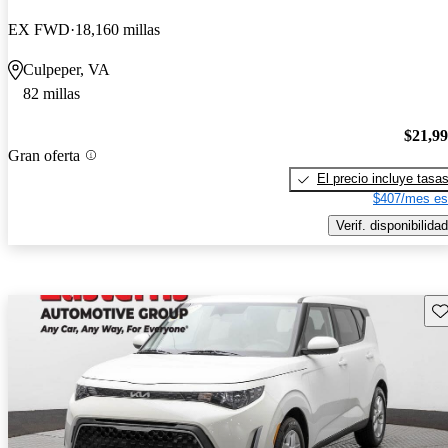
EX FWD
18,160 millas
Culpeper, VA
82 millas
$21,9
Gran oferta
El precio incluye tasa
$407/mes es
Verif. disponibilidad
Gu