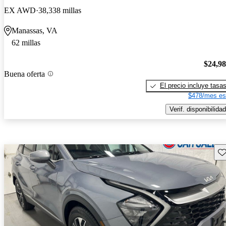
EX AWD
38,338 millas
Manassas, VA
62 millas
$24,9
Buena oferta
El precio incluye tasa
$478/mes es
Verif. disponibilidad
Gu