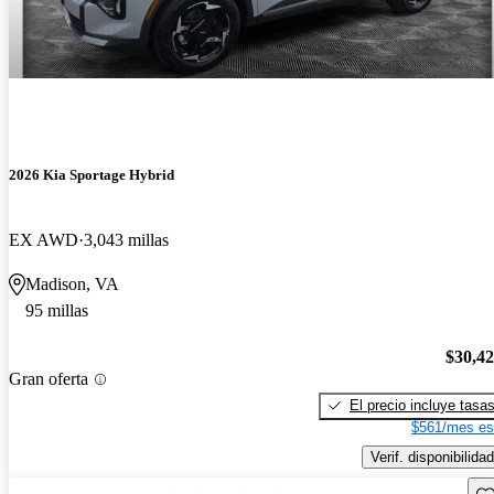
2026 Kia Sportage Hybrid
EX AWD
3,043 millas
Madison, VA
95 millas
$30,4
Gran oferta
El precio incluye tasa
$561/mes es
Verif. disponibilidad
Gu