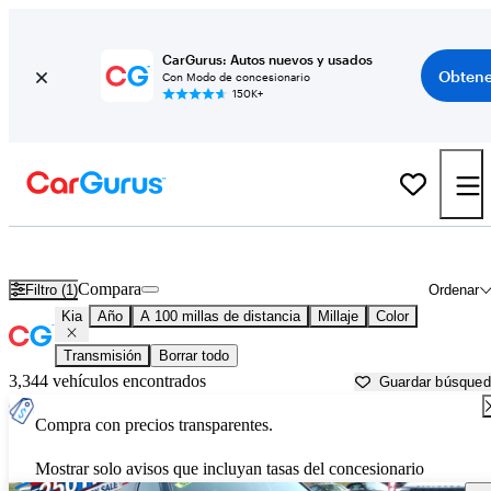
CarGurus: Autos nuevos y usados
Obtene
Con Modo de concesionario
150K+
Autos Kia usados en venta cerca de
Hagerstown, MD
Compara
Filtro (1)
Ordenar
Kia
Año
A 100 millas de distancia
Millaje
Color
Transmisión
Borrar todo
3,344 vehículos encontrados
Guardar búsque
Compra con precios transparentes.
Mostrar solo avisos que incluyan tasas del concesionario