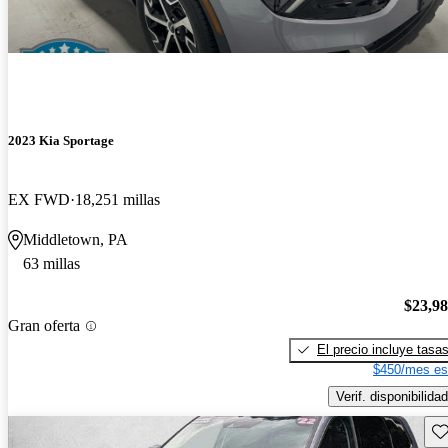
2023 Kia Sportage
EX FWD
18,251 millas
Middletown, PA
63 millas
$23,9
Gran oferta
El precio incluye tasa
$450/mes es
Verif. disponibilidad
Gu