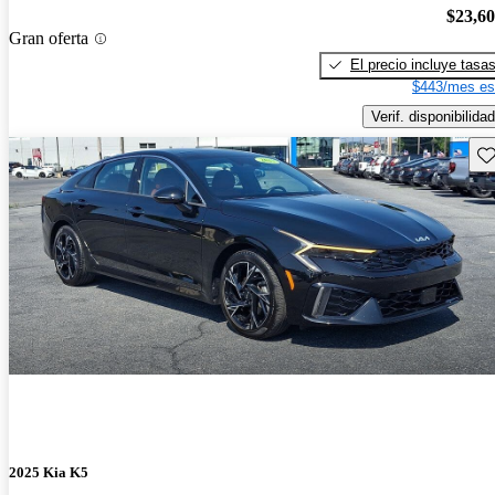
$23,6
Gran oferta
El precio incluye tasa
$443/mes es
Verif. disponibilidad
Gu
2025 Kia K5