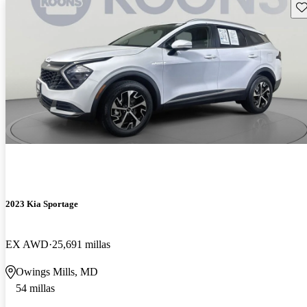
Gu
2023 Kia Sportage
EX AWD
25,691 millas
Owings Mills, MD
54 millas