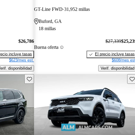
GT-Line FWD
31,952 millas
Buford, GA
18 millas
$26,786
$27,339
$25,23
Buena oferta
recio incluye tasas
El precio incluye tasas
$623/mes est.
$608/mes est
erif. disponibilidad
Verif. disponibilidad
Guarda este Aviso
Gu