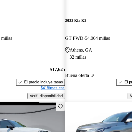
2022 Kia K5
 millas
GT FWD
54,064 millas
Athens, GA
32 millas
$17,625
Buena oferta
El precio incluye tasas
El p
$418/mes est.
Verif. disponibilidad
V
Guarda este Aviso