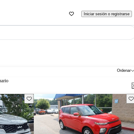
Iniciar sesión o registrarse
Ordenar
nario
Guarda este Aviso
Gu