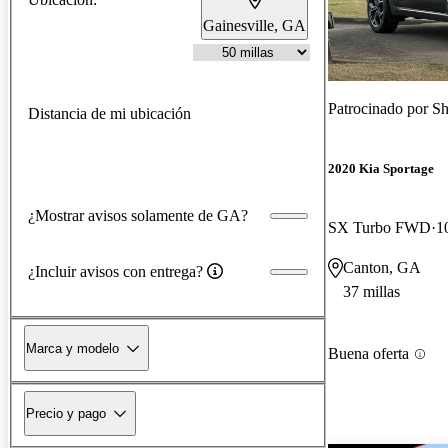
Gainesville, GA
Patrocinado por
Sh
Distancia de mi ubicación
2020 Kia Sportage
¿Mostrar avisos solamente de GA?
SX Turbo FWD
1
Canton, GA
¿Incluir avisos con entrega?
37 millas
Marca y modelo
Buena oferta
Precio y pago