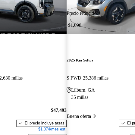
Precio reducido
-$1,098
2025 Kia Seltos
2,630 millas
S FWD
25,386 millas
Lilburn, GA
35 millas
$47,493
Buena oferta
El precio incluye tasas
El p
$1,074/mes est.