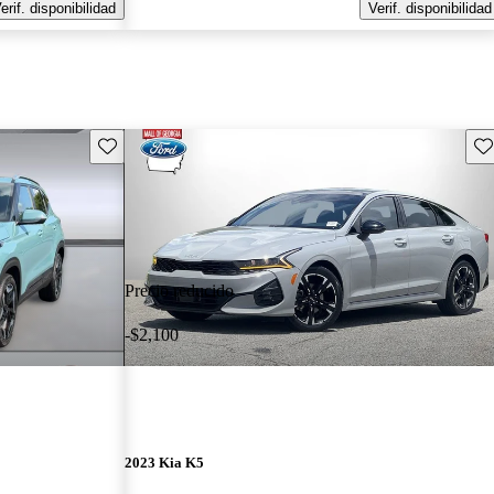
erif. disponibilidad
Verif. disponibilidad
Guarda este Aviso
Gu
Precio reducido
-$2,100
2023 Kia K5