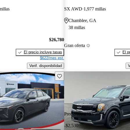
millas
SX AWD
1,977 millas
Chamblee, GA
38 millas
$26,780
Gran oferta
El precio incluye tasas
El p
$622/mes est.
Verif. disponibilidad
V
Guarda este Aviso
Precio reducido
-$2,530