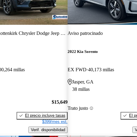
ottenkirk Chrysler Dodge Jeep RAM
Aviso patrocinado
2022 Kia Sorento
00,264 millas
EX FWD
40,173 millas
Jasper, GA
38 millas
$15,649
Trato justo
El precio incluye tasas
El p
$399/mes est.
Verif. disponibilidad
V