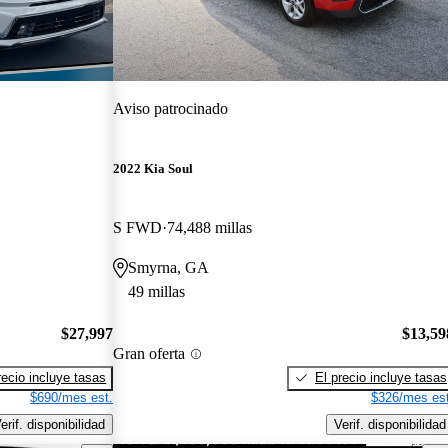
Aviso patrocinado
2022 Kia Soul
S FWD
74,488 millas
Smyrna, GA
49 millas
$27,997
$13,59
Gran oferta
recio incluye tasas
El precio incluye tasas
$690/mes est.
$326/mes est
erif. disponibilidad
Verif. disponibilidad