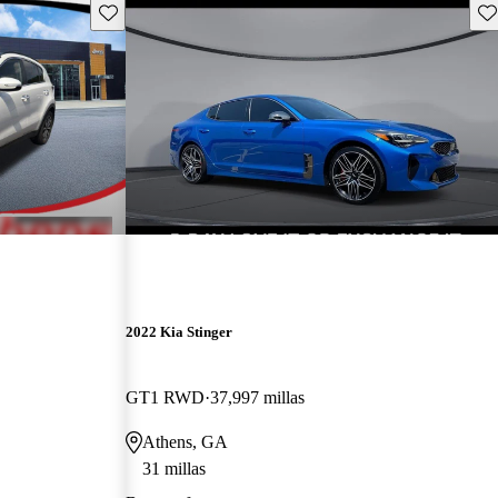
Guarda este Aviso
Gu
2022 Kia Stinger
GT1 RWD
37,997 millas
Athens, GA
31 millas