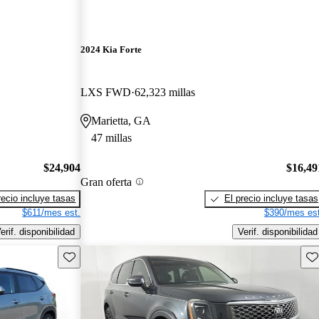
2024 Kia Forte
LXS FWD
62,323 millas
Marietta, GA
47 millas
$24,904
$16,49
Gran oferta
recio incluye tasas
El precio incluye tasas
$611/mes est.
$390/mes est
erif. disponibilidad
Verif. disponibilidad
Guarda este Aviso
Gu