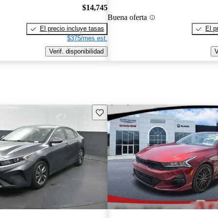
$14,745
Buena oferta
El precio incluye tasas
El p
$375/mes est.
Verif. disponibilidad
V
Guarda este Aviso