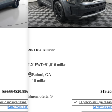
2021 Kia Telluride
LX FWD
91,816 millas
Buford, GA
18 millas
$21,994
$20,896
$19,20
Buena oferta
recio incluye tasas
El precio incluye tasas
$482/mes est.
$479/mes est