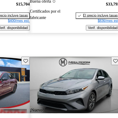
Buena oferta
$15,704
$33,79
Certificados por el
recio incluye tasas
El precio incluye tasas
fabricante
$400/mes est.
$836/mes est
erif. disponibilidad
Verif. disponibilidad
Guarda este Aviso
Gu
¡Nuevo!