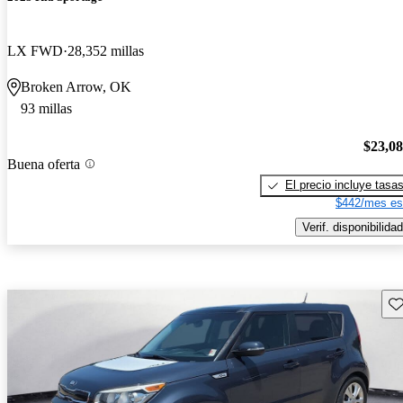
LX FWD
28,352 millas
Broken Arrow, OK
93 millas
$23,0
Buena oferta
El precio incluye tasa
$442/mes es
Verif. disponibilidad
Gu