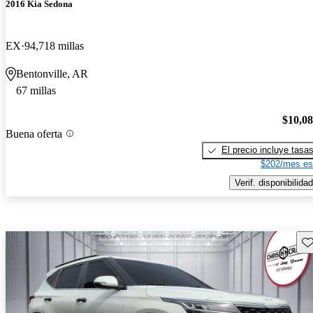
2016 Kia Sedona
EX
94,718 millas
Bentonville, AR
67 millas
$10,0
Buena oferta
El precio incluye tasa
$202/mes es
Verif. disponibilidad
Gu