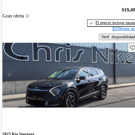
$19,4
Gran oferta
El precio incluye tasa
$379/mes es
Verif. disponibilidad
Gu
2025 Kia Sportage