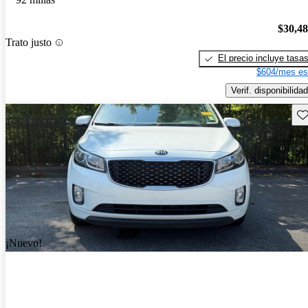
$30,4
Trato justo
El precio incluye tasa
$604/mes es
Verif. disponibilidad
Gu
¡Nuevo!