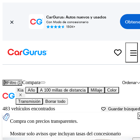
CarGurus: Autos nuevos y usados
Obtene
Con Modo de concesionario
150K+
Autos Kia usados en venta cerca de
Fort Smith, AR
Compara
Filtro (1)
Ordenar
Kia
Año
A 100 millas de distancia
Millaje
Color
Transmisión
Borrar todo
483 vehículos encontrados
Guardar búsque
Compra con precios transparentes.
Mostrar solo avisos que incluyan tasas del concesionario