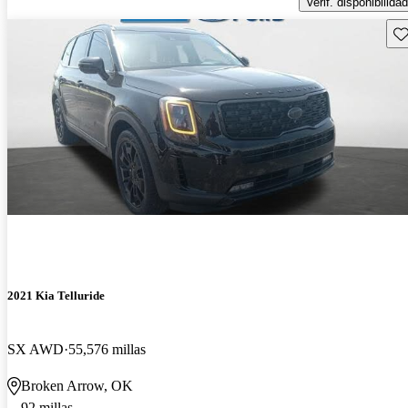
Verif. disponibilidad
Gu
2021 Kia Telluride
SX AWD
55,576 millas
Broken Arrow, OK
92 millas