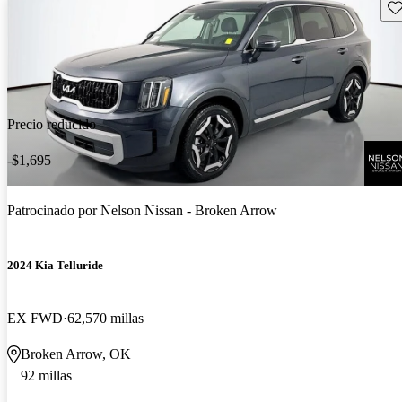
Gu
Precio reducido
-$1,695
Patrocinado por
Nelson Nissan - Broken Arrow
2024 Kia Telluride
EX FWD
62,570 millas
Broken Arrow, OK
92 millas