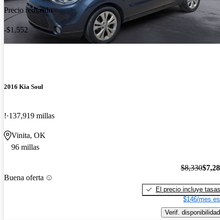
Precio reducido
-$1,552
2016 Kia Soul
!
137,919 millas
Vinita, OK
96 millas
$8,330
$7,2
Buena oferta
El precio incluye tasa
$146/mes es
Verif. disponibilidad