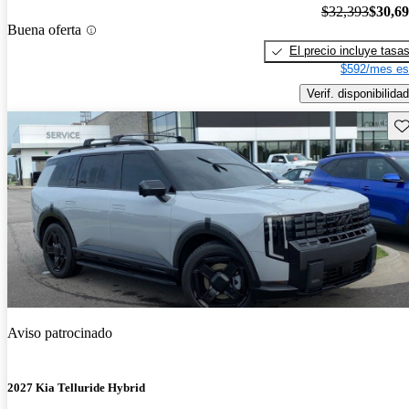
$32,393
$30,6
Buena oferta
El precio incluye tasa
$592/mes es
Verif. disponibilidad
Gu
Aviso patrocinado
2027 Kia Telluride Hybrid