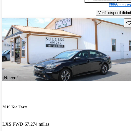
$556/mes es
Verif. disponibilidad
Gu
¡Nuevo!
2019 Kia Forte
LXS FWD
67,274 millas