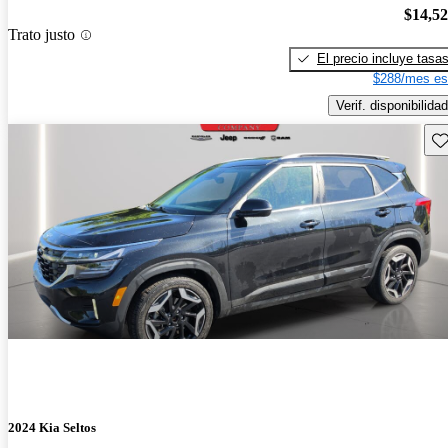
$14,5
Trato justo
El precio incluye tasa
$288/mes es
Verif. disponibilidad
Gu
2024 Kia Seltos