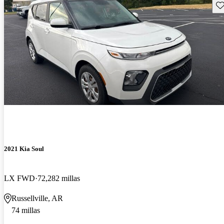
Gu
2021 Kia Soul
LX FWD
72,282 millas
Russellville, AR
74 millas