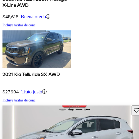
X-Line AWD
$45,615
Buena oferta
Incluye tarifas de conc.
2021 Kia Telluride SX AWD
$27,694
Trato justo
Incluye tarifas de conc.
Gu