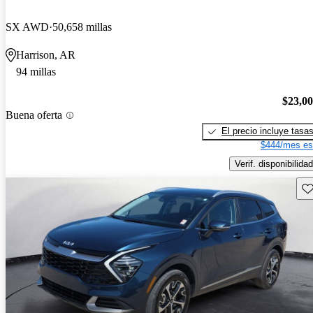
SX AWD
50,658 millas
Harrison, AR
94 millas
$23,0
Buena oferta
El precio incluye tasa
$444/mes es
Verif. disponibilidad
Gu