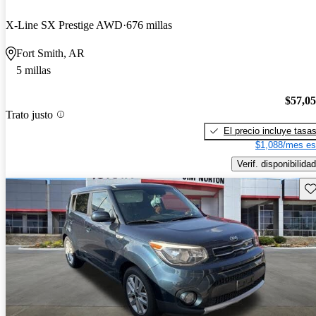
X-Line SX Prestige AWD
676 millas
Fort Smith, AR
5 millas
$57,0
Trato justo
El precio incluye tasa
$1,088/mes es
Verif. disponibilidad
Gu