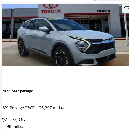
Gu
2023 Kia Sportage
SX Prestige FWD
125,397 millas
Tulsa, OK
98 millas