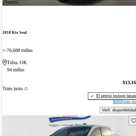
¡Nuevo!
2018 Kia Soul
+
76,688 millas
Tulsa, OK
94 millas
$13,1
Trato justo
El precio incluye tasa
$263/mes es
Verif. disponibilidad
Gu