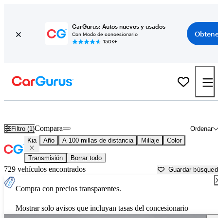
CarGurus: Autos nuevos y usados
Obtene
Con Modo de concesionario
150K+
Autos Kia usados en venta cerca de
Fayetteville, AR
Compara
Filtro (1)
Ordenar
Kia
Año
A 100 millas de distancia
Millaje
Color
Transmisión
Borrar todo
729 vehículos encontrados
Guardar búsque
Compra con precios transparentes.
Mostrar solo avisos que incluyan tasas del concesionario