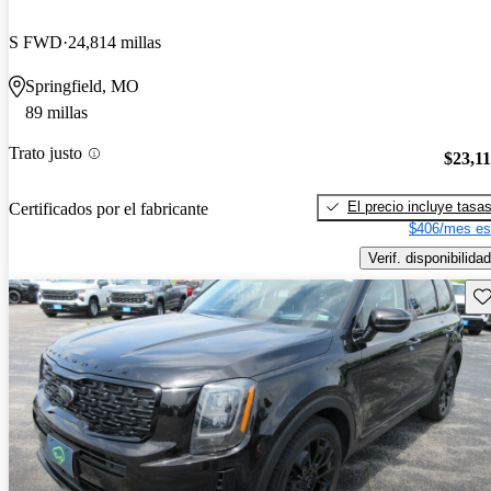
S FWD
24,814 millas
Springfield, MO
89 millas
Trato justo
$23,1
El precio incluye tasa
Certificados por el fabricante
$406/mes es
Verif. disponibilidad
Gu