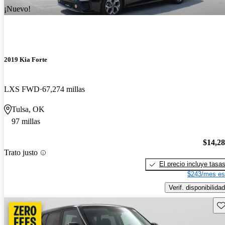
¡Nuevo!
2019 Kia Forte
LXS FWD
67,274 millas
Tulsa, OK
97 millas
$14,2
Trato justo
El precio incluye tasa
$243/mes es
Verif. disponibilidad
Gu