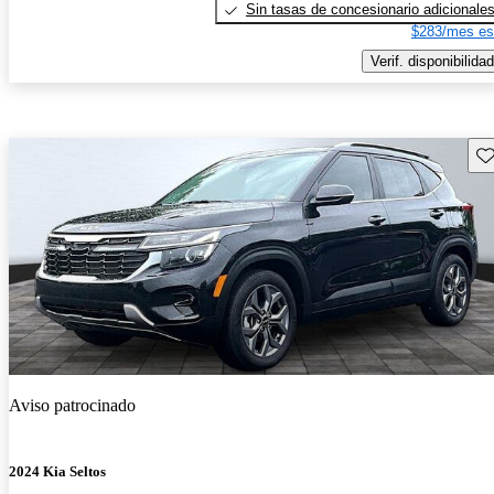
Sin tasas de concesionario adicionale
$283/mes es
Verif. disponibilidad
Gu
Aviso patrocinado
2024 Kia Seltos