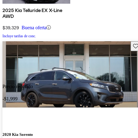
2025 Kia Telluride EX X-Line
AWD
$39,329
Buena oferta
Incluye tarifas de conc.
Gu
Precio reducido
-$1,999
2020 Kia Sorento