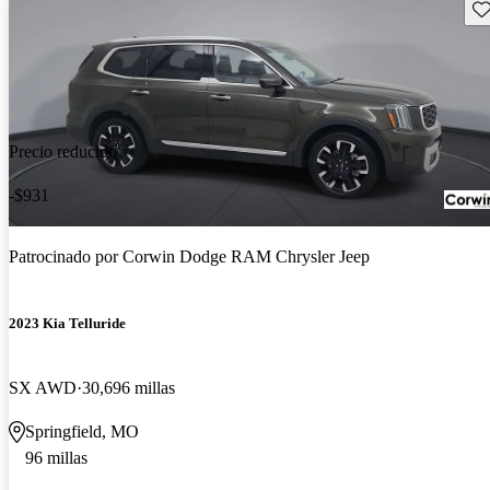
Gu
Precio reducido
-$931
Patrocinado por
Corwin Dodge RAM Chrysler Jeep
2023 Kia Telluride
SX AWD
30,696 millas
Springfield, MO
96 millas