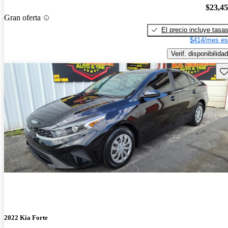
$23,4
Gran oferta
El precio incluye tasa
$414/mes es
Verif. disponibilidad
Gu
2022 Kia Forte