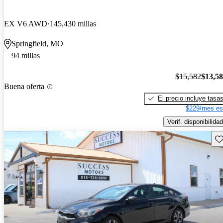
EX V6 AWD
145,430 millas
Springfield, MO
94 millas
$15,582
$13,5
Buena oferta
El precio incluye tasa
$229/mes es
Verif. disponibilidad
Gu