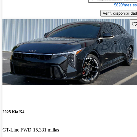
$620/mes es
Verif. disponibilidad
Gu
2025 Kia K4
GT-Line FWD
15,331 millas