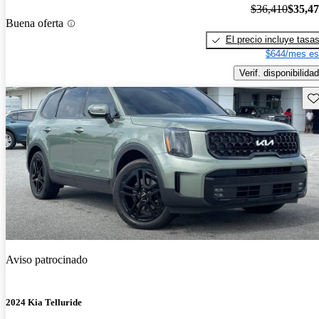
$36,410
$35,4
Buena oferta
El precio incluye tasa
$644/mes es
Verif. disponibilidad
Gu
Aviso patrocinado
2024 Kia Telluride