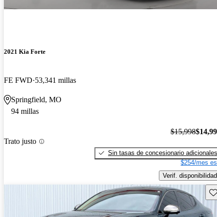
2021 Kia Forte
FE FWD
53,341 millas
Springfield, MO
94 millas
$15,998
$14,9
Trato justo
Sin tasas de concesionario adicionale
$254/mes es
Verif. disponibilidad
Gu