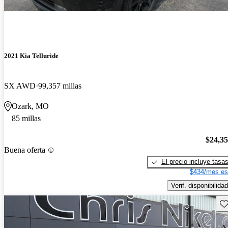
2021 Kia Telluride
SX AWD
99,357 millas
Ozark, MO
85 millas
$24,3
Buena oferta
El precio incluye tasa
$434/mes es
Verif. disponibilidad
Gu