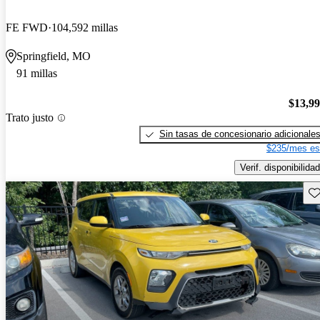
FE FWD
104,592 millas
Springfield, MO
91 millas
$13,9
Trato justo
Sin tasas de concesionario adicionale
$235/mes es
Verif. disponibilidad
Gu