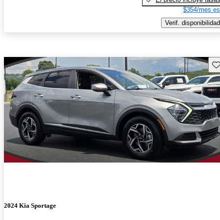
$354/mes es
Verif. disponibilidad
Gu
2024 Kia Sportage