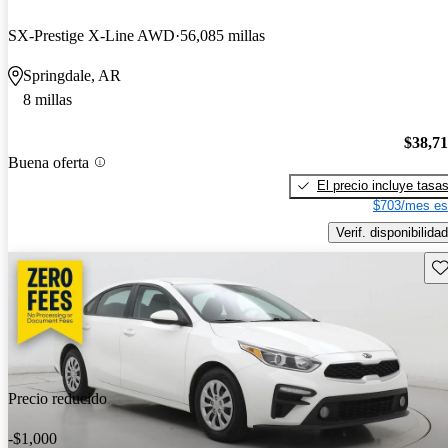
SX-Prestige X-Line AWD
56,085 millas
Springdale, AR
8 millas
$38,7
Buena oferta
El precio incluye tasa
$703/mes es
Verif. disponibilidad
Gu
Precio reducido
-$1,000